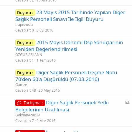
Cevaplar
2
15 Ara 2016
23 Mayıs 2015 Tarihinde Yapılan Diğer
Duyuru :
Sağlık Personeli Sınavı İle İlgili Duyuru
trapezuslu
Cevaplar
0
3 Eyl 2016
2015 Mayıs Dönemi Dsp Sonuçlarının
Duyuru :
Yeniden Değerlendirilmesi
ÖZGÜR ASLANN
Cevaplar
1
1 Tem 2016
Diğer Sağlık Personeli Geçme Notu
Duyuru :
70'den 60'a Düşürüldü (07.03.2016)
Gamze
Cevaplar
48
20 May 2016
Diğer Sağlık Personeli Yetki
Tartışma :
n
Belgelerinin Uzatılması
k
GökhanAcar89
e
Cevaplar
7
9 Mar 2016
t