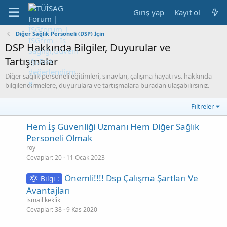
Giriş yap
Kayıt ol
Diğer Sağlık Personeli (DSP) İçin
DSP Hakkında Bilgiler, Duyurular ve
Tartışmalar
Diğer sağlık personeli eğitimleri, sınavları, çalışma hayatı vs. hakkında
bilgilendirmelere, duyurulara ve tartışmalara buradan ulaşabilirsiniz.
Filtreler
Hem İş Güvenliği Uzmanı Hem Diğer Sağlık
Personeli Olmak
roy
Cevaplar
20
11 Ocak 2023
Önemli!!!! Dsp Çalışma Şartları Ve
Bilgi :
Avantajları
ismail keklik
Cevaplar
38
9 Kas 2020