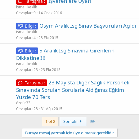
İşverenlere Uyarı
Tartışma :
l
ismail keklik
Cevaplar
9
14 Ocak 2016
u
ş
Osym Aralık Isg Sınav Başvuruları Açıldı
Bilgi :
t
ismail keklik
u
Cevaplar
4
28 Eki 2015
r
5 Aralık Isg Sınavına Girenlerin
Bilgi :
Dikkatine!!!!
ismail keklik
Cevaplar
23
23 Eki 2015
23 Mayısta Diğer Sağlık Personeli
Tartışma :
Sınavında Sorulan Sorularla Aldığımız Eğitim
Yüzde 70 Ters
özgür33
Cevaplar
28
31 Ağu 2015
Son
1 of 2
Sonraki
Buraya mesaj yazmak için üye olmanız gereklidir.