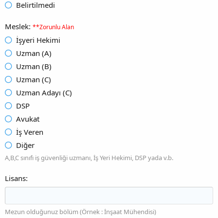
Belirtilmedi
Meslek
**Zorunlu Alan
İşyeri Hekimi
Uzman (A)
Uzman (B)
Uzman (C)
Uzman Adayı (C)
DSP
Avukat
İş Veren
Diğer
A,B,C sınıfı iş güvenliği uzmanı, İş Yeri Hekimi, DSP yada v.b.
Lisans
Mezun olduğunuz bölüm (Örnek : İnşaat Mühendisi)