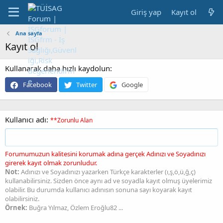
Giriş yap
Kayıt ol
Ana sayfa
Kayıt ol
Kullanarak daha hızlı kaydolun
Facebook
Twitter
Google
Kullanıcı adı
**Zorunlu Alan
Forumumuzun kalitesini korumak adına gerçek Adınızı ve Soyadınızı
girerek kayıt olmak zorunludur.
Not:
Adınızı ve Soyadınızı yazarken Türkçe karakterler (ı,ş,ö,ü,ğ,ç)
kullanabilirsiniz. Sizden önce aynı ad ve soyadla kayıt olmuş üyelerimiz
olabilir. Bu durumda kullanıcı adınısın sonuna sayı koyarak kayıt
olabilirsiniz.
Örnek:
Buğra Yılmaz, Özlem Eroğlu82 ...