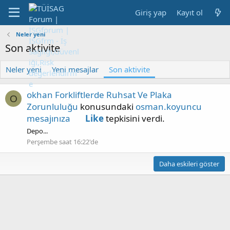
Giriş yap
Kayıt ol
Neler yeni
Son aktivite
Neler yeni
Yeni mesajlar
Son aktivite
okhan
Forkliftlerde Ruhsat Ve Plaka
O
Zorunluluğu
konusundaki
osman.koyuncu
mesajınıza
Like
tepkisini verdi.
Depo...
Perşembe saat 16:22'de
Daha eskileri göster