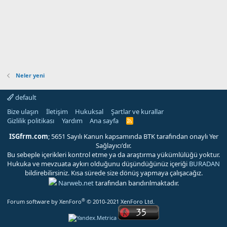
Neler yeni
default
Bize ulaşın
İletişim
Hukuksal
Şartlar ve kurallar
Gizlilik politikası
Yardım
Ana sayfa
R
S
S
ISGfrm.com
; 5651 Sayılı Kanun kapsamında BTK tarafından onaylı Yer
Sağlayıcı'dır.
Bu sebeple içerikleri kontrol etme ya da araştırma yükümlülüğü yoktur.
Hukuka ve mevzuata aykırı olduğunu düşündüğünüz içeriği
BURADAN
bildirebilirsiniz. Kısa sürede size dönüş yapmaya çalışacağız.
Narweb.net
tarafından barıdırılmaktadır.
®
Forum software by XenForo
© 2010-2021 XenForo Ltd.