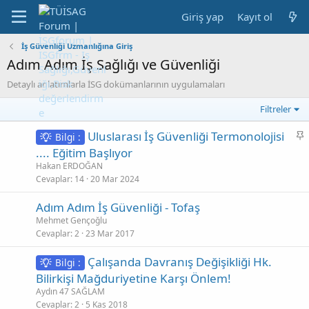
Giriş yap
Kayıt ol
İş Güvenliği Uzmanlığına Giriş
Adım Adım İş Sağlığı ve Güvenliği
Detaylı anlatımlarla İSG dokümanlarının uygulamaları
Filtreler
S
Uluslarası İş Güvenliği Termonolojisi
Bilgi :
a
.... Eğitim Başlıyor
b
Hakan ERDOĞAN
i
Cevaplar
14
20 Mar 2024
t
Adım Adım İş Güvenliği - Tofaş
Mehmet Gençoğlu
Cevaplar
2
23 Mar 2017
Çalışanda Davranış Değişikliği Hk.
Bilgi :
Bilirkişi Mağduriyetine Karşı Önlem!
Aydın 47 SAĞLAM
Cevaplar
2
5 Kas 2018