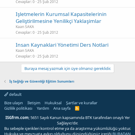
Cevaplar
0
25 Şub 2012
Işletmelerin Kurumsal Kapasitelerinin
Geliştirilmesine Yenilikçi Yaklaşimlar
Kaan SAKA
Cevaplar
0
25 Şub 2012
Insan Kaynaklari Yönetimi Ders Notlari
Kaan SAKA
Cevaplar
0
25 Şub 2012
Buraya mesaj yazmak için üye olmanız gereklidir.
İş Sağlığı ve Güvenliği Eğitim Sunumları
default
Bize ulaşın
İletişim
Hukuksal
Şartlar ve kurallar
Gizlilik politikası
Yardım
Ana sayfa
R
S
S
ISGfrm.com
; 5651 Sayılı Kanun kapsamında BTK tarafından onaylı Yer
Sağlayıcı'dır.
Bu sebeple içerikleri kontrol etme ya da araştırma yükümlülüğü yoktur.
Hukuka ve mevzuata aykırı olduğunu düşündüğünüz içeriği
BURADAN