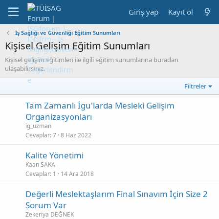
Giriş yap
Kayıt ol
İş Sağlığı ve Güvenliği Eğitim Sunumları
Kişisel Gelişim Eğitim Sunumları
Kişisel gelişim eğitimleri ile ilgili eğitim sunumlarına buradan
ulaşabilirsiniz.
Filtreler
Tam Zamanlı İgu'larda Mesleki Gelişim
Organizasyonları
ig_uzman
Cevaplar
7
8 Haz 2022
Kalite Yönetimi
Kaan SAKA
Cevaplar
1
14 Ara 2018
Değerli Meslektaşlarım Final Sınavım İçin Size 2
Sorum Var
Zekeriya DEĞNEK