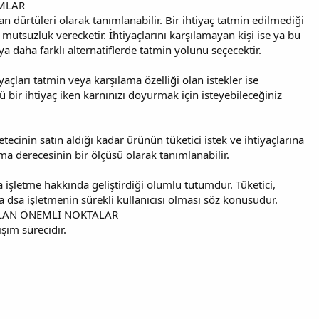
MLAR
n dürtüleri olarak tanımlanabilir. Bir ihtiyaç tatmin edilmediği
mutsuzluk verecketir. İhtiyaçlarını karşılamayan kişi ise ya bu
a daha farklı alternatiflerde tatmin yolunu seçecektir.
tiyaçları tatmin veya karşılama özelliği olan istekler ise
sü bir ihtiyaç iken karnınızı doyurmak için isteyebileceğiniz
ecinin satın aldığı kadar ürünün tüketici istek ve ihtiyaçlarına
ma derecesinin bir ölçüsü olarak tanımlanabilir.
 işletme hakkında geliştirdiği olumlu tutumdur. Tüketici,
sa işletmenin sürekli kullanıcısı olması söz konusudur.
LAN ÖNEMLİ NOKTALAR
im sürecidir.