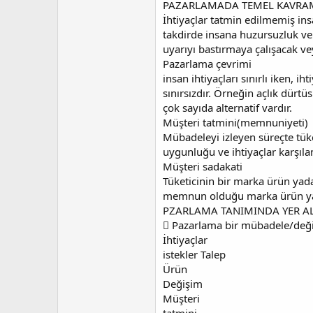
PAZARLAMADA TEMEL KAVRA
İhtiyaçlar tatmin edilmemiş insa
takdirde insana huzursuzluk ve 
uyarıyı bastırmaya çalışacak vey
Pazarlama çevrimi
insan ihtiyaçları sınırlı iken, ih
sınırsızdır. Örneğin açlık dürtü
çok sayıda alternatif vardır.
Müşteri tatmini(memnuniyeti)
Mübadeleyi izleyen süreçte tüket
uygunluğu ve ihtiyaçlar karşıla
Müşteri sadakati
Tüketicinin bir marka ürün yada
memnun olduğu marka ürün ya d
PZARLAMA TANIMINDA YER A
 Pazarlama bir mübadele/değiş
İhtiyaçlar
istekler Talep
Ürün
Değişim
Müşteri