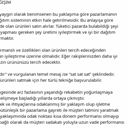
ĞİŞİM
yaygın olarak benimsenen bu yaklaşıma göre pazarlamanın
ıtım sisteminin etkin hale getirilmesidir. Bu anlayışa göre
de olan ürünleri satın alırlar. Tüketici pazarda bulabildiği şeyi
yapması gereken şey üretimi iyileştirmek ve iyi bir dağıtım
rmaktır.
ormanslı ve özellikleri olan ürünleri tercih edeceğinden
n iyileştirme üzerine olmalıdır. Eğer rakiplerinizden daha iyi
izin ürününüzü tercih edecektir.
cıdır” ve vurgulanan temel mesaj ise “sat sat sat” şeklindedir.
ürünleri satmak için her türlü tekniğe başvurulabilir.
gesinde arz fazlasının yaşandığı rekabetin yoğunlaşmaya
gelişmeye başladığı yıllarda ortaya çıkmıştır.
tek ve ihtiyaçlarına odaklanmış bir yaklaşım olup işletme
tünleşik bir pazarlama gayreti ile müşteri tatmini yaratmak
 yaklaşımında odak noktası kısa dönem performansı olmayıp
ağlı olarak da müşteri sadakatı yoluyla uzun vade performansı