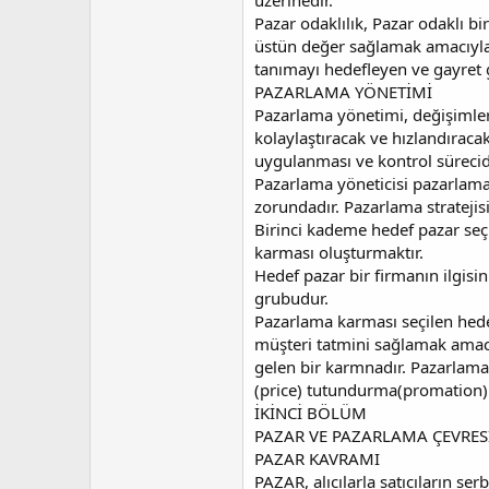
üzerinedir.
Pazar odaklılık, Pazar odaklı b
üstün değer sağlamak amacıyla
tanımayı hedefleyen ve gayret g
PAZARLAMA YÖNETİMİ
Pazarlama yönetimi, değişimleri
kolaylaştıracak ve hızlandırac
uygulanması ve kontrol sürecid
Pazarlama yöneticisi pazarlama f
zorundadır. Pazarlama strateji
Birinci kademe hedef pazar seç
karması oluşturmaktır.
Hedef pazar bir firmanın ilgisin
grubudur.
Pazarlama karması seçilen hedef
müşteri tatmini sağlamak amac
gelen bir karmnadır. Pazarlama
(price) tutundurma(promation) 
İKİNCİ BÖLÜM
PAZAR VE PAZARLAMA ÇEVRES
PAZAR KAVRAMI
PAZAR, alıcılarla satıcıların se