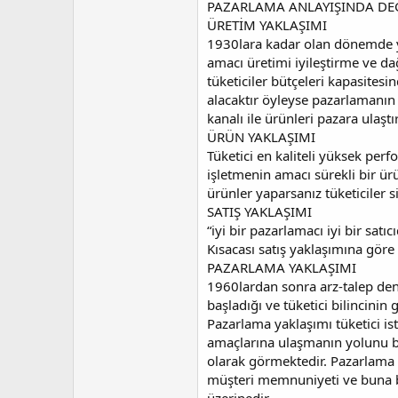
PAZARLAMA ANLAYIŞINDA DE
ÜRETİM YAKLAŞIMI
1930lara kadar olan dönemde 
amacı üretimi iyileştirme ve dağ
tüketiciler bütçeleri kapasitesin
alacaktır öyleyse pazarlamanın 
kanalı ile ürünleri pazara ulaştı
ÜRÜN YAKLAŞIMI
Tüketici en kaliteli yüksek perf
işletmenin amacı sürekli bir ürü
ürünler yaparsanız tüketiciler s
SATIŞ YAKLAŞIMI
“iyi bir pazarlamacı iyi bir satı
Kısacası satış yaklaşımına göre 
PAZARLAMA YAKLAŞIMI
1960lardan sonra arz-talep den
başladığı ve tüketici bilincinin 
Pazarlama yaklaşımı tüketici is
amaçlarına ulaşmanın yolunu bü
olarak görmektedir. Pazarlama
müşteri memnuniyeti ve buna b