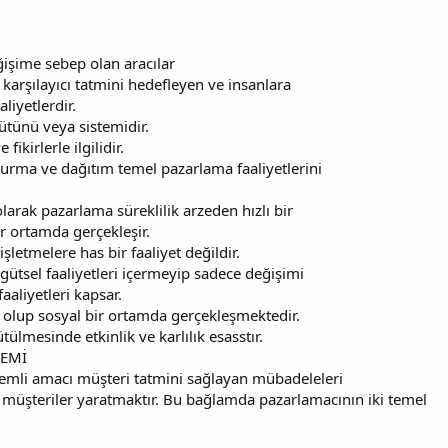
eğişime sebep olan aracılar
 karşılayıcı tatmini hedefleyen ve insanlara
liyetlerdir.
bütünü veya sistemidir.
ikirlerle ilgilidir.
durma ve dağıtım temel pazarlama faaliyetlerini
olarak pazarlama süreklilik arzeden hızlı bir
r ortamda gerçekleşir.
letmelere has bir faaliyet değildir.
gütsel faaliyetleri içermeyip sadece değişimi
aaliyetleri kapsar.
 olup sosyal bir ortamda gerçekleşmektedir.
tülmesinde etkinlik ve karlılık esasstır.
NEMİ
nemli amacı müşteri tatmini sağlayan mübadeleleri
üşteriler yaratmaktır. Bu bağlamda pazarlamacının iki temel