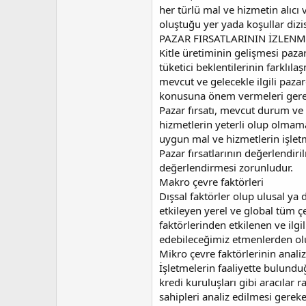
her türlü mal ve hizmetin alıcı v
oluştuğu yer yada koşullar dizis
PAZAR FIRSATLARININ İZLENM
Kitle üretiminin gelişmesi paza
tüketici beklentilerinin farklı
mevcut ve gelecekle ilgili paza
konusuna önem vermeleri gereğ
Pazar fırsatı, mevcut durum ve
hizmetlerin yeterli olup olmama
uygun mal ve hizmetlerin işletm
Pazar fırsatlarının değerlendi
değerlendirmesi zorunludur.
Makro çevre faktörleri
Dışsal faktörler olup ulusal ya 
etkileyen yerel ve global tüm çe
faktörlerinden etkilenen ve ilgil
edebileceğimiz etmenlerden ol
Mikro çevre faktörlerinin analiz
İşletmelerin faaliyette bulund
kredi kuruluşları gibi aracılar 
sahipleri analiz edilmesi gereke