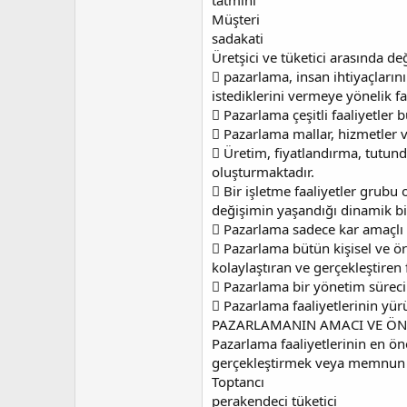
tatmini
Müşteri
sadakati
Üretşici ve tüketici arasında d
 pazarlama, insan ihtiyaçlarını
istediklerini vermeye yönelik faa
 Pazarlama çeşitli faaliyetler 
 Pazarlama mallar, hizmetler ve f
 Üretim, fiyatlandırma, tutun
oluşturmaktadır.
 Bir işletme faaliyetler grubu 
değişimin yaşandığı dinamik bi
 Pazarlama sadece kar amaçlı iş
 Pazarlama bütün kişisel ve ör
kolaylaştıran ve gerçekleştiren f
 Pazarlama bir yönetim süreci
 Pazarlama faaliyetlerinin yürü
PAZARLAMANIN AMACI VE Ö
Pazarlama faaliyetlerinin en ö
gerçekleştirmek veya memnun m
Toptancı
perakendeci tüketici