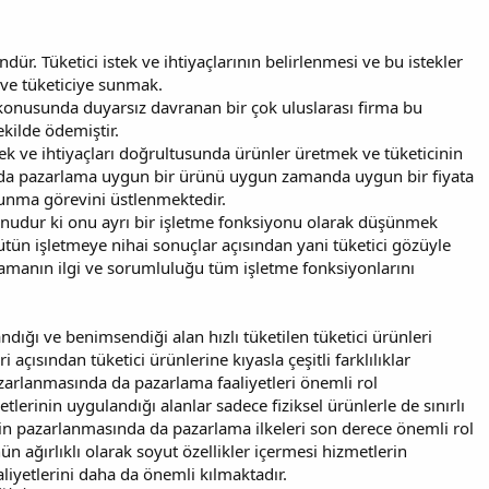
 Tüketici istek ve ihtiyaçlarının belirlenmesi ve bu istekler
ve tüketiciye sunmak.
e konusunda duyarsız davranan bir çok uluslarası firma bu
ekilde ödemiştir.
ek ve ihtiyaçları doğrultusunda ürünler üretmek ve tüketicinin
da pazarlama uygun bir ürünü uygun zamanda uygun bir fiyata
sunma görevini üstlenmektedir.
nudur ki onu ayrı bir işletme fonksiyonu olarak düşünmek
ün işletmeye nihai sonuçlar açısından yani tüketici gözüyle
lamanın ilgi ve sorumluluğu tüm işletme fonksiyonlarını
ığı ve benimsendiği alan hızlı tüketilen tüketici ürünleri
i açısından tüketici ürünlerine kıyasla çeşitli farklılıklar
zarlanmasında da pazarlama faaliyetleri önemli rol
lerinin uygulandığı alanlar sadece fiziksel ürünlerle de sınırlı
n pazarlanmasında da pazarlama ilkeleri son derece önemli rol
 ağırlıklı olarak soyut özellikler içermesi hizmetlerin
iyetlerini daha da önemli kılmaktadır.