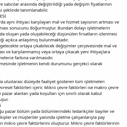
e satıcılar arasında değiştirildiği yada değişim fiyatlarının
i şeklinde tanımlanabilir.
ESİ
rda aynı ihtiyacı karşılayan mal ve hizmet sayısının artması ve
laşması sonucunu doğurmuştur. Bundan dolayı işletmelerin
rda oluşan yada oluşabileceği düşünülen fırsatların izlenmesi
i açıkca anlaşılmış bulunmaktadır.
 gelecekte ortaya çıkabilecek değişimler çerçevesinde mal ve
sı ve karşılanmamış veya ortaya çıkacak yeni ihtiyaçlara
elerce farkına varılmasıdır.
rilmesinde işletmenin kendi durumunu gerçekci olarak
da uluslarası düzeyde faaliyet gösteren tüm işletmeleri
vresel faktörleri içerir. Mikro çevre faktörleri ise makro çevre
i pazar alanları yada koşulları için sınırlı olarak kabul
uşur.
i
uğu pazar bölüm yada bölümlerindeki tedarikçiler bayiler ve
rakipler ve müşteriler yanında işletme çalışanlarıyla pay
n mikro çevre faktörlerini oluşturur. Mikro çevre faktörlerinin