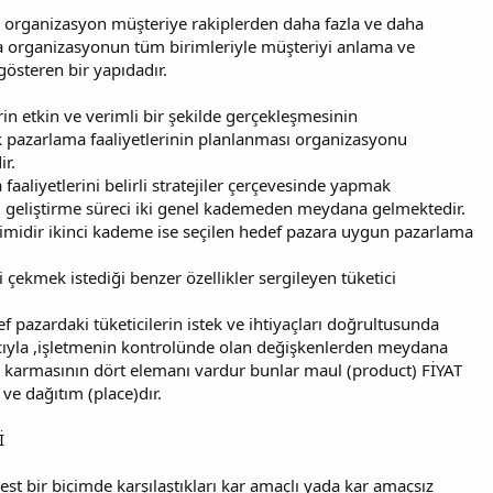
ir organizasyon müşteriye rakiplerden daha fazla ve daha
 organizasyonun tüm birimleriyle müşteriyi anlama ve
österen bir yapıdadır.
n etkin ve verimli bir şekilde gerçekleşmesinin
ak pazarlama faaliyetlerinin planlanması organizasyonu
ir.
aaliyetlerini belirli stratejiler çerçevesinde yapmak
si geliştirme süreci iki genel kademeden meydana gelmektedir.
imidir ikinci kademe ise seçilen hedef pazara uygun pazarlama
i çekmek istediği benzer özellikler sergileyen tüketici
 pazardaki tüketicilerin istek ve ihtiyaçları doğrultusunda
ıyla ,işletmenin kontrolünde olan değişkenlerden meydana
 karmasının dört elemanı vardur bunlar maul (product) FİYAT
ve dağıtım (place)dır.
İ
rbest bir biçimde karşılaştıkları kar amaçlı yada kar amaçsız