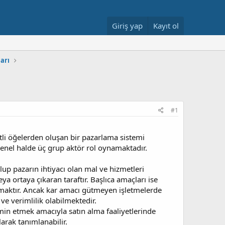
Giriş yap
Kayıt ol
arı
#1
itli öğelerden oluşan bir pazarlama sistemi
 genel halde üç grup aktör rol oynamaktadır.
olup pazarın ihtiyacı olan mal ve hizmetleri
ya ortaya çıkaran taraftır. Başlıca amaçları ise
ırmaktır. Ancak kar amacı gütmeyen işletmelerde
e verimlilik olabilmektedir.
tatmin etmek amacıyla satın alma faaliyetlerinde
arak tanımlanabilir.