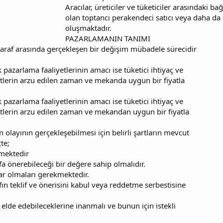
Aracılar, üreticiler ve tüketiciler arasındaki b
olan toptancı perakendeci satıcı veya daha da 
oluşmaktadır.
PAZARLAMANIN TANIMI
taraf arasında gerçekleşen bir değişim mübadele sürecidir
pazarlama faaliyetlerinin amacı ise tüketici ihtiyaç ve
tlerin arzu edilen zaman ve mekanda uygun bir fiyatla
pazarlama faaliyetlerinin amacı ise tüketici ihtiyaç ve
tlerin arzu edilen zaman ve mekandan uygun bir fiyatla
im olayının gerçekleşebilmesi için belirli şartların mevcut
te;
kmektedir
afa önerebileceği bir değere sahip olmalıdır.
ar olmaları gerekmektedir.
afın teklif ve önerisini kabul veya reddetme serbestisine
elde edebileceklerine inanmalı ve bunun için istekli