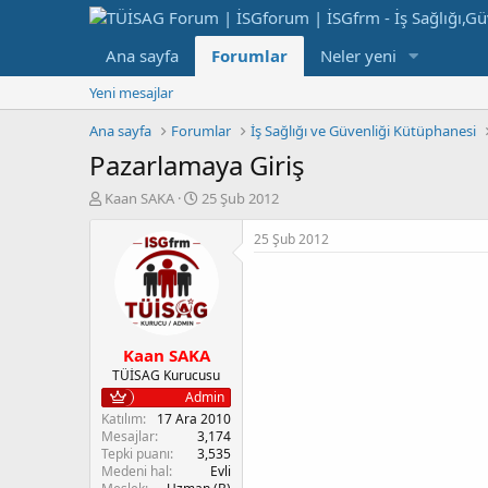
Ana sayfa
Forumlar
Neler yeni
Yeni mesajlar
Ana sayfa
Forumlar
İş Sağlığı ve Güvenliği Kütüphanesi
Pazarlamaya Giriş
K
B
Kaan SAKA
25 Şub 2012
o
a
n
ş
25 Şub 2012
b
l
u
a
y
n
u
g
b
ı
Kaan SAKA
a
ç
ş
t
TÜİSAG Kurucusu
l
a
Admin
a
r
Katılım
17 Ara 2010
t
i
Mesajlar
3,174
a
h
Tepki puanı
3,535
Medeni hal
Evli
n
i