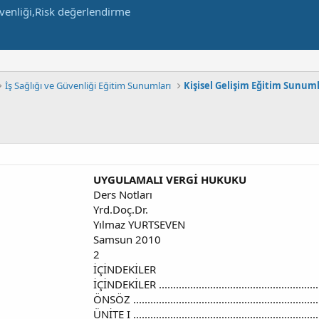
İş Sağlığı ve Güvenliği Eğitim Sunumları
Kişisel Gelişim Eğitim Sunuml
UYGULAMALI VERGİ HUKUKU
Ders Notları
Yrd.Doç.Dr.
Yılmaz YURTSEVEN
Samsun 2010
2
İÇİNDEKİLER
İÇİNDEKİLER ............................................................
ÖNSÖZ ....................................................................
ÜNİTE I ...................................................................