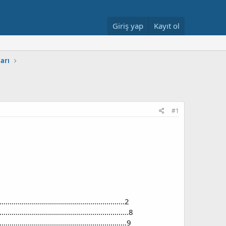
Giriş yap
Kayıt ol
arı
#1
..........................................................2
.............................................................8
.............................................................9