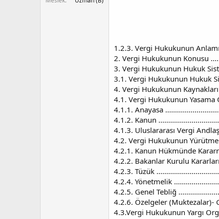
Meslek
Uzman (B)
1.2.3. Vergi Hukukunun Anlamı .............
2. Vergi Hukukunun Konusu ..................
3. Vergi Hukukunun Hukuk Sistemi İçi
3.1. Vergi Hukukunun Hukuk Sistemi İçi
4. Vergi Hukukunun Kaynakları .............
4.1. Vergi Hukukunun Yasama Organı
4.1.1. Anayasa .................................
4.1.2. Kanun ....................................
4.1.3. Uluslararası Vergi Andlaşmaları....
4.2. Vergi Hukukunun Yürütme Organ
4.2.1. Kanun Hükmünde Kararnameler .....
4.2.2. Bakanlar Kurulu Kararları ...........
4.2.3. Tüzük ....................................
4.2.4. Yönetmelik .............................
4.2.5. Genel Tebliğ ...........................
4.2.6. Özelgeler (Muktezalar)- Genelge
4.3.Vergi Hukukunun Yargı Organında