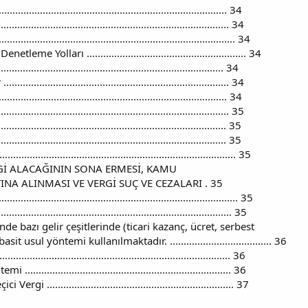
............................................................................ 34
............................................................................ 34
.......................................................................... 34
me Yolları .......................................................... 34
............................................................................. 34
....................................................................... 34
......................................................................... 34
........................................................................... 35
.............................................................................. 35
............................................................................ 35
................................................................................... 35
Gİ ALACAĞININ SONA ERMESİ, KAMU
NA ALINMASI VE VERGİ SUÇ VE CEZALARI . 35
............................................................................ 35
....................................................................... 35
inde bazı gelir çeşitlerinde (ticari kazanç, ücret, serbest
 usul yöntemi kullanılmaktadır. ..................................... 36
........................................................................ 36
..................................................................... 36
................................................................... 37