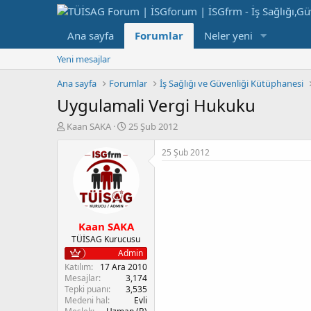
Ana sayfa
Forumlar
Neler yeni
Yeni mesajlar
Ana sayfa
Forumlar
İş Sağlığı ve Güvenliği Kütüphanesi
Uygulamali Vergi Hukuku
K
B
Kaan SAKA
25 Şub 2012
o
a
n
ş
25 Şub 2012
b
l
u
a
y
n
u
g
b
ı
Kaan SAKA
a
ç
ş
t
TÜİSAG Kurucusu
l
a
Admin
a
r
Katılım
17 Ara 2010
t
i
Mesajlar
3,174
a
h
Tepki puanı
3,535
Medeni hal
Evli
n
i