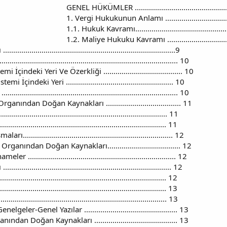
GENEL HÜKÜMLER .....................................................
1. Vergi Hukukunun Anlamı ........................................
1.1. Hukuk Kavramı...................................................
1.2. Maliye Hukuku Kavramı ......................................
........................................................................9
.......................................................................... 10
ndeki Yeri Ve Özerkliği ....................................... 10
ndeki Yeri ..................................................... 10
.......................................................................... 10
ndan Doğan Kaynakları ..................................... 11
............................................................................. 11
............................................................................. 11
...................................................................... 12
ından Doğan Kaynakları.................................... 12
.................................................................... 12
........................................................................ 12
.............................................................................. 12
............................................................................ 13
............................................................................ 13
ler-Genel Yazılar .............................................. 13
n Doğan Kaynakları ......................................... 13