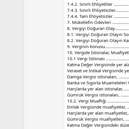
7.4.2. Sınırlı Ehliyetliler ....................
7.4.3. Sınırlı Ehliyetsizler...................
7.4.4. Tam Ehliyetsizler .....................
7. Mükellefin Ödevleri .......................
8. Vergiyi Doğuran Olay.......................
8.1. Vergiyi Doğuran Olayın Sonuçları ....
8.2. Vergiyi Doğuran Olayın Kanunlar
9. Verginin Konusu.............................
10. Vergide İstisnalar, Muafiyetlikler ve
10.1 Vergi İstisnası ..........................
Katma Değer Vergisinde yer alan başlıca 
Veraset ve İntikal Vergisinde yer alan b
Damga Vergisi istisnaları, ...................
Banka ve Sigorta Muameleleri Vergisi ist
Harçlarda yer alan istisnalar, ...............
Gümrük Vergisi istisnaları, ..................
10.2. Vergi Muaflığı ..........................
Emlak Vergisinde muafiyetler, ...............
Harçlarda yer alan muafiyetler,..............
Gümrük Vergisi muafiyetleri, ................
Katma Değer Vergisindeki düzenleme, ......