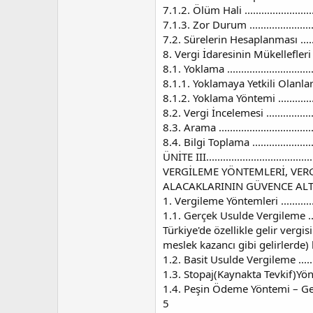
7.1.2. Ölüm Hali ...............................
7.1.3. Zor Durum ..............................
7.2. Sürelerin Hesaplanması ................
8. Vergi İdaresinin Mükellefleri Denetle
8.1. Yoklama ...................................
8.1.1. Yoklamaya Yetkili Olanlar ...........
8.1.2. Yoklama Yöntemi ......................
8.2. Vergi İncelemesi .........................
8.3. Arama ......................................
8.4. Bilgi Toplama ............................
ÜNİTE III.........................................
VERGİLEME YÖNTEMLERİ, VER
ALACAKLARININ GÜVENCE ALTI
1. Vergileme Yöntemleri ......................
1.1. Gerçek Usulde Vergileme ...............
Türkiye'de özellikle gelir vergis
meslek kazancı gibi gelirlerde) basit
1.2. Basit Usulde Vergileme .................
1.3. Stopaj(Kaynakta Tevkif)Yöntemi ......
1.4. Peşin Ödeme Yöntemi – Geçici Vergi .
5