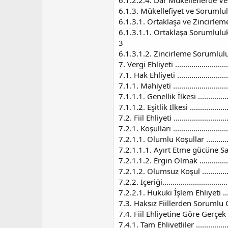
6.1.2.2.4. Dar Mükelleflerde Vergi Soru
6.1.3. Mükellefiyet ve Sorumluluk ile
6.1.3.1. Ortaklaşa ve Zincirleme Sorumlu
6.1.3.1.1. Ortaklaşa Sorumluluk ............
3
6.1.3.1.2. Zincirleme Sorumluluk ..........
7. Vergi Ehliyeti ...............................
7.1. Hak Ehliyeti ..............................
7.1.1. Mahiyeti ................................
7.1.1.1. Genellik İlkesi ......................
7.1.1.2. Eşitlik İlkesi ........................
7.2. Fiil Ehliyeti ..............................
7.2.1. Koşulları ................................
7.2.1.1. Olumlu Koşullar .....................
7.2.1.1.1. Ayırt Etme gücüne Sahip Olmak 
7.2.1.1.2. Ergin Olmak .......................
7.2.1.2. Olumsuz Koşul .......................
7.2.2. İçeriği...................................
7.2.2.1. Hukuki İşlem Ehliyeti ..............
7.3. Haksız Fiillerden Sorumlu Olma Ehliy
7.4. Fiil Ehliyetine Göre Gerçek Kişi
7.4.1. Tam Ehliyetliler .......................