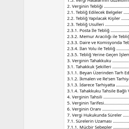
1.5. Vergi Hatalarının düzeltilmesi Yolu .
2. Verginin Tebliği ............................
2.1. Tebliğ Edilecek Belgeler ...............
2.2. Tebliğ Yapılacak Kişiler ................
2.3. Tebliğ Usulleri ...........................
2.3.1. Posta İle Tebliğ .......................
2.3.2. Memur Aracılığı ile Tebliğ ..........
2.3.3. Daire ve Komisyonda Tebliğ .........
2.3.4. İlan Yolu ile Tebliğ ...................
2.3.5. Tebliğ Yerine Geçen İşlemler .......
3. Verginin Tahakkuku ........................
3.1. Tahakkuk Şekilleri .......................
3.1.1. Beyan Üzerinden Tarh Edilen Vergi
3.1.2. İkmalen ve Re’sen Tarhiyatta .......
3.1.3. İdarece Tarhiyatta ....................
3.1.4. Tahakkuku Tahsile Bağlı Vergilerde
4. Verginin Tahsili ............................
5. Verginin Tarifesi............................
6. Verginin Oranı ..............................
7. Vergi Hukukunda Süreler .................
7.1. Sürelerin Uzaması .......................
7.1.1. Mücbir Sebepler .......................