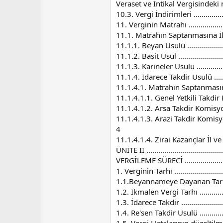
Veraset ve İntikal Vergisindeki muafiyetle
10.3. Vergi İndirimleri .......................
11. Verginin Matrahı .........................
11.1. Matrahın Saptanmasına İlişkin Hük
11.1.1. Beyan Usulü ..........................
11.1.2. Basit Usul .............................
11.1.3. Karineler Usulü ......................
11.1.4. İdarece Takdir Usulü ................
11.1.4.1. Matrahın Saptanmasına İlişki
11.1.4.1.1. Genel Yetkili Takdir Komisyon
11.1.4.1.2. Arsa Takdir Komisyonu .........
11.1.4.1.3. Arazi Takdir Komisyonu ........
4
11.1.4.1.4. Zirai Kazançlar İl ve Merke
ÜNİTE II .........................................
VERGİLEME SÜRECİ .............................
1. Verginin Tarhı ..............................
1.1.Beyannameye Dayanan Tarhiyat ........
1.2. İkmalen Vergi Tarhı .....................
1.3. İdarece Takdir ...........................
1.4. Re'sen Takdir Usulü .....................