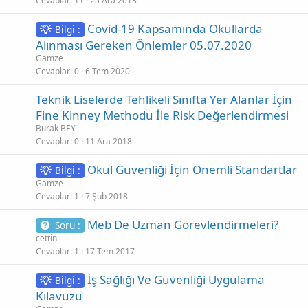
Cevaplar
11
25 Ara 2013
b
i
Covid-19 Kapsamında Okullarda
Bilgi :
t
Alınması Gereken Önlemler 05.07.2020
Gamze
Cevaplar
0
6 Tem 2020
Teknik Liselerde Tehlikeli Sınıfta Yer Alanlar İçin
Fine Kinney Methodu İle Risk Değerlendirmesi
Burak BEY
Cevaplar
0
11 Ara 2018
Okul Güvenliği İçin Önemli Standartlar
Bilgi :
Gamze
Cevaplar
1
7 Şub 2018
Meb De Uzman Görevlendirmeleri?
Soru :
cettin
Cevaplar
1
17 Tem 2017
İş Sağlığı Ve Güvenliği Uygulama
Bilgi :
Kılavuzu