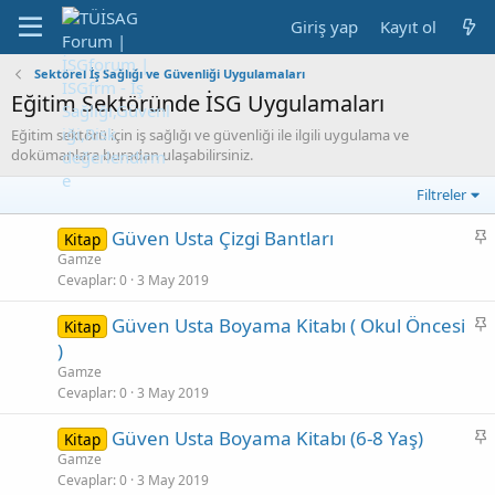
Giriş yap
Kayıt ol
Sektörel İş Sağlığı ve Güvenliği Uygulamaları
Eğitim Sektöründe İSG Uygulamaları
Eğitim sektörü için iş sağlığı ve güvenliği ile ilgili uygulama ve
dokümanlara buradan ulaşabilirsiniz.
Filtreler
S
Güven Usta Çizgi Bantları
Kitap
a
Gamze
Cevaplar
0
3 May 2019
b
i
S
Güven Usta Boyama Kitabı ( Okul Öncesi
Kitap
t
a
)
b
Gamze
i
Cevaplar
0
3 May 2019
t
S
Güven Usta Boyama Kitabı (6-8 Yaş)
Kitap
a
Gamze
Cevaplar
0
3 May 2019
b