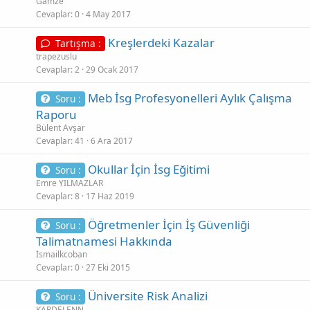
Gamze
Cevaplar
0
4 May 2017
Kreşlerdeki Kazalar
Tartışma :
trapezuslu
Cevaplar
2
29 Ocak 2017
Meb İsg Profesyonelleri Aylık Çalışma
Soru :
Raporu
Bülent Avşar
Cevaplar
41
6 Ara 2017
Okullar İçin İsg Eğitimi
Soru :
Emre YILMAZLAR
Cevaplar
8
17 Haz 2019
Öğretmenler İçin İş Güvenliği
Soru :
Talimatnamesi Hakkında
İsmailkcoban
Cevaplar
0
27 Eki 2015
Üniversite Risk Analizi
Soru :
KARDELENN