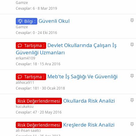
b
Gamze
i
Cevaplar
6
8 Mar 2019
t
S
Güvenli Okul
Bilgi :
a
Gamze
b
Cevaplar
0
24 Eki 2016
i
S
Devlet Okullarında Çalışan İş
Tartışma :
t
a
Güvenliği Uzmanları
b
erkam4109
i
Cevaplar
18
15 Ara 2016
t
S
Meb'te İş Sağlığı Ve Güvenliği
Tartışma :
a
alihoca911
b
Cevaplar
181
30 Ocak 2018
i
S
Okullarda Risk Analizi
Risk Değerlendirmesi
t
a
kucukaksu
Cevaplar
47
20 May 2016
b
i
S
Kreşlerde Risk Analizi
Risk Değerlendirmesi
t
a
ali ihsan saatci