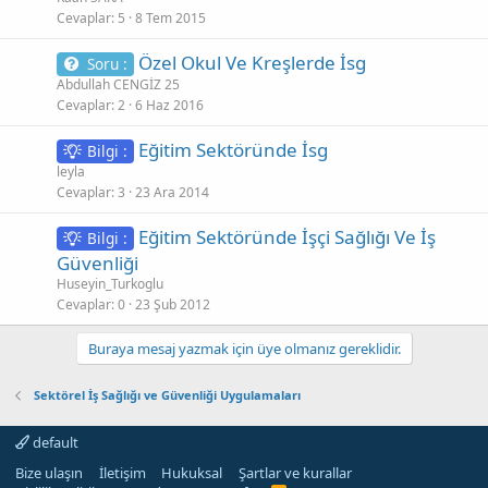
Cevaplar
5
8 Tem 2015
Özel Okul Ve Kreşlerde İsg
Soru :
Abdullah CENGİZ 25
Cevaplar
2
6 Haz 2016
Eğitim Sektöründe İsg
Bilgi :
leyla
Cevaplar
3
23 Ara 2014
Eğitim Sektöründe İşçi Sağlığı Ve İş
Bilgi :
Güvenliği
Huseyin_Turkoglu
Cevaplar
0
23 Şub 2012
Buraya mesaj yazmak için üye olmanız gereklidir.
Sektörel İş Sağlığı ve Güvenliği Uygulamaları
default
Bize ulaşın
İletişim
Hukuksal
Şartlar ve kurallar