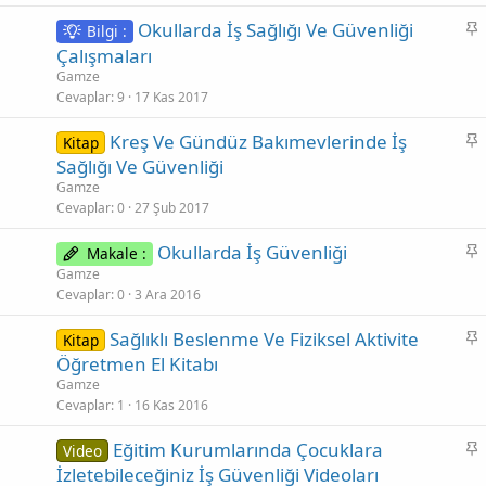
i
S
Okullarda İş Sağlığı Ve Güvenliği
Bilgi :
t
a
Çalışmaları
b
Gamze
i
Cevaplar
9
17 Kas 2017
t
S
Kreş Ve Gündüz Bakımevlerinde İş
Kitap
a
Sağlığı Ve Güvenliği
b
Gamze
i
Cevaplar
0
27 Şub 2017
t
S
Okullarda İş Güvenliği
Makale :
a
Gamze
b
Cevaplar
0
3 Ara 2016
i
S
Sağlıklı Beslenme Ve Fiziksel Aktivite
Kitap
t
a
Öğretmen El Kitabı
b
Gamze
i
Cevaplar
1
16 Kas 2016
t
S
Eğitim Kurumlarında Çocuklara
Video
a
İzletebileceğiniz İş Güvenliği Videoları