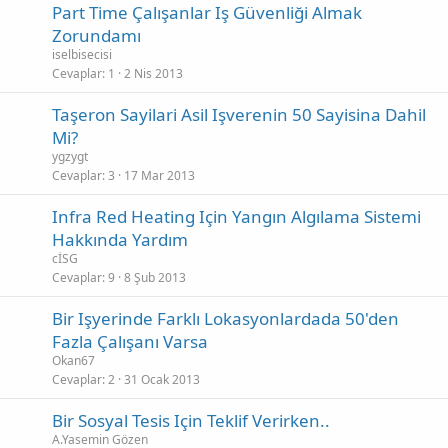
Part Time Çalışanlar Iş Güvenliği Almak
Zorundamı
iselbisecisi
Cevaplar
1
2 Nis 2013
Taşeron Sayilari Asil Işverenin 50 Sayisina Dahil
Mi?
ygzygt
Cevaplar
3
17 Mar 2013
Infra Red Heating Için Yangın Algılama Sistemi
Hakkında Yardım
cİSG
Cevaplar
9
8 Şub 2013
Bir Işyerinde Farklı Lokasyonlardada 50'den
Fazla Çalışanı Varsa
Okan67
Cevaplar
2
31 Ocak 2013
Bir Sosyal Tesis Için Teklif Verirken..
A.Yasemin Gözen