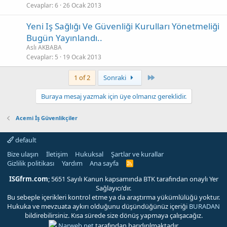
Cevaplar
6
26 Ocak 2013
Yeni Iş Sağlığı Ve Güvenliği Kurulları Yönetmeliği
Bugün Yayınlandı..
Aslı AKBABA
Cevaplar
5
19 Ocak 2013
Son
1 of 2
Sonraki
Buraya mesaj yazmak için üye olmanız gereklidir.
Acemi İş Güvenlikçiler
default
Bize ulaşın
İletişim
Hukuksal
Şartlar ve kurallar
Gizlilik politikası
Yardım
Ana sayfa
R
S
S
ISGfrm.com
; 5651 Sayılı Kanun kapsamında BTK tarafından onaylı Yer
Sağlayıcı'dır.
Bu sebeple içerikleri kontrol etme ya da araştırma yükümlülüğü yoktur.
Hukuka ve mevzuata aykırı olduğunu düşündüğünüz içeriği
BURADAN
bildirebilirsiniz. Kısa sürede size dönüş yapmaya çalışacağız.
Narweb.net
tarafından barıdırılmaktadır.