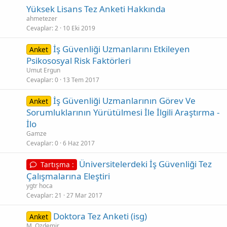
Yüksek Lisans Tez Anketi Hakkında
ahmetezer
Cevaplar
2
10 Eki 2019
İş Güvenliği Uzmanlarını Etkileyen
Anket
Psikososyal Risk Faktörleri
Umut Ergun
Cevaplar
0
13 Tem 2017
İş Güvenliği Uzmanlarının Görev Ve
Anket
Sorumluklarının Yürütülmesi İle İlgili Araştırma -
İlo
Gamze
Cevaplar
0
6 Haz 2017
Üniversitelerdeki İş Güvenliği Tez
Tartışma :
Çalışmalarına Eleştiri
ygtr hoca
Cevaplar
21
27 Mar 2017
Doktora Tez Anketi (isg)
Anket
M. Ozdemir