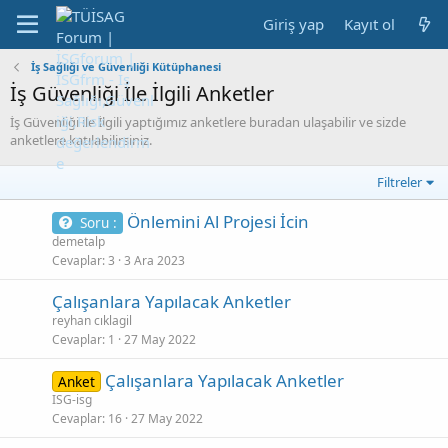
Giriş yap
Kayıt ol
İş Sağlığı ve Güvenliği Kütüphanesi
İş Güvenliği İle İlgili Anketler
İş Güvenliği ile İlgili yaptığımız anketlere buradan ulaşabilir ve sizde
anketlere katılabilirsiniz.
Filtreler
Önlemini Al Projesi İcin
Soru :
demetalp
Cevaplar
3
3 Ara 2023
Çalışanlara Yapılacak Anketler
reyhan cıklagil
Cevaplar
1
27 May 2022
Çalışanlara Yapılacak Anketler
Anket
ISG-isg
Cevaplar
16
27 May 2022