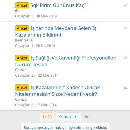
t
Sgk Pirim Gününüz Kaç?
Anket
u
n
ilker1
r
Cevaplar
8
30 May 2014
k
e
Iş Yerinde Meydana Gelen Iş
Anket
t
n
Kazalarının Bildirimi
k
Kaan SAKA
l
e
Cevaplar
1
20 Nis 2014
u
t
ş
Iş Sağlığı Ve Güvenliği Profesyonelleri
Anket
t
n
Durum Tespiti
l
u
k
u
Gamze
r
e
Cevaplar
35
22 Mar 2014
ş
t
t
Iş Kazalarının " Kader " Olarak
Anket
u
n
Nitelenmesinin Sizce Nedeni Nedir?
l
r
k
u
Gamze
e
Cevaplar
8
17 Mar 2014
ş
t
t
Son
1 of 3
Sonraki
u
l
r
Buraya mesaj yazmak için üye olmanız gereklidir.
u