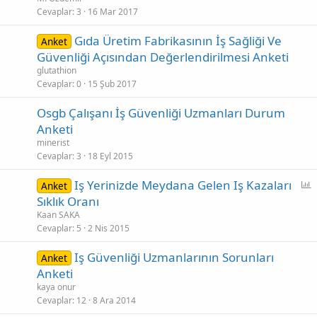
Cevaplar
3
16 Mar 2017
Gıda Üretim Fabrikasının İş Sağliği Ve
Anket
Güvenliği Açısından Değerlendirilmesi Anketi
glutathion
Cevaplar
0
15 Şub 2017
Osgb Çalışanı İş Güvenliği Uzmanları Durum
Anketi
minerist
Cevaplar
3
18 Eyl 2015
Iş Yerinizde Meydana Gelen Iş Kazaları
Anket
n
Sıklık Oranı
k
Kaan SAKA
e
Cevaplar
5
2 Nis 2015
t
Iş Güvenliği Uzmanlarının Sorunları
Anket
Anketi
l
u
kaya onur
Cevaplar
12
8 Ara 2014
ş