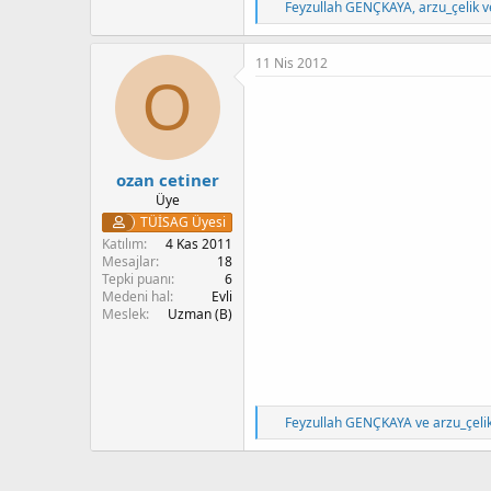
T
Feyzullah GENÇKAYA
,
arzu_çelik
v
e
p
k
11 Nis 2012
i
O
l
e
r
:
ozan cetiner
Üye
TÜİSAG Üyesi
Katılım
4 Kas 2011
Mesajlar
18
Tepki puanı
6
Medeni hal
Evli
Meslek
Uzman (B)
T
Feyzullah GENÇKAYA
ve
arzu_çeli
e
p
k
i