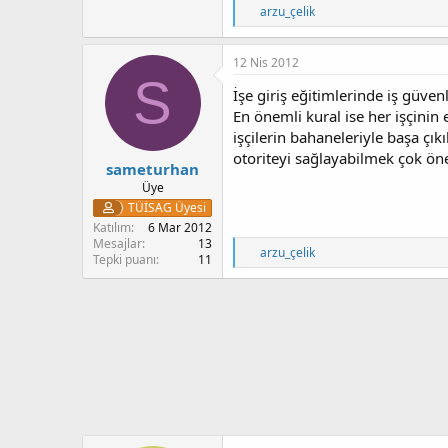
T
arzu_çelik
e
p
k
12 Nis 2012
i
S
l
İşe giriş eğitimlerinde iş güvenl
e
En önemli kural ise her işçinin 
r
işçilerin bahaneleriyle başa çık
:
otoriteyi sağlayabilmek çok ön
sameturhan
Üye
TÜİSAG Üyesi
Katılım
6 Mar 2012
Mesajlar
13
T
arzu_çelik
Tepki puanı
11
e
p
k
i
l
e
r
: