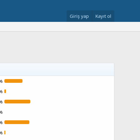
Giriş yap
Kayıt ol
%
%
%
%
%
%