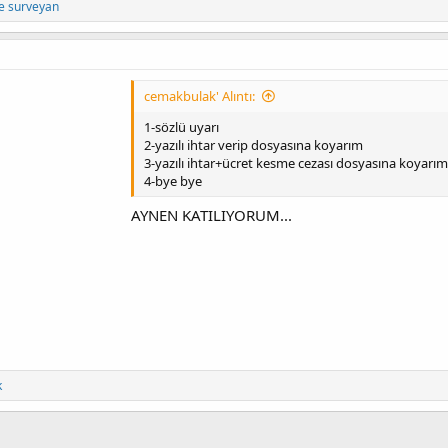
e
surveyan
cemakbulak' Alıntı:
1-sözlü uyarı
2-yazılı ihtar verip dosyasına koyarım
3-yazılı ihtar+ücret kesme cezası dosyasına koyarım
4-bye bye
AYNEN KATILIYORUM...
k