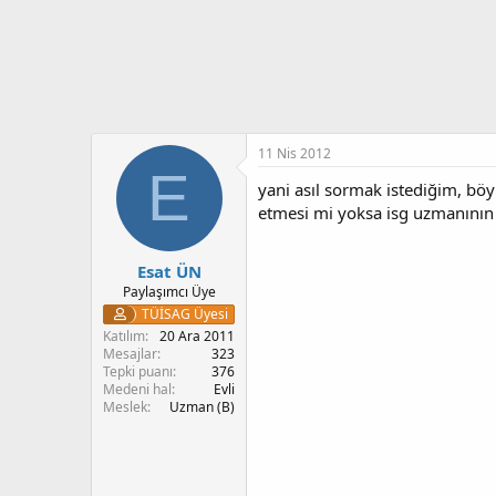
l
e
r
:
11 Nis 2012
E
yani asıl sormak istediğim, bö
etmesi mi yoksa isg uzmanının 
Esat ÜN
Paylaşımcı Üye
TÜİSAG Üyesi
Katılım
20 Ara 2011
Mesajlar
323
Tepki puanı
376
Medeni hal
Evli
Meslek
Uzman (B)