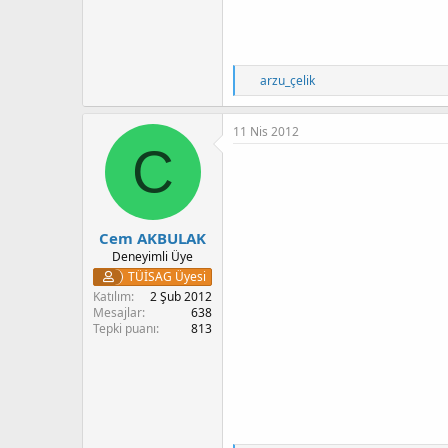
T
arzu_çelik
e
p
k
11 Nis 2012
i
C
l
e
r
:
Cem AKBULAK
Deneyimli Üye
TÜİSAG Üyesi
Katılım
2 Şub 2012
Mesajlar
638
Tepki puanı
813