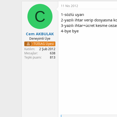
11 Nis 2012
C
1-sözlü uyarı
2-yazılı ihtar verip dosyasına 
3-yazılı ihtar+ücret kesme cez
4-bye bye
Cem AKBULAK
Deneyimli Üye
TÜİSAG Üyesi
Katılım
2 Şub 2012
Mesajlar
638
Tepki puanı
813