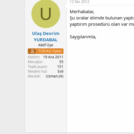
12 Nis 2012
U
Merhabalar,
Şu sıralar elimde bulunan yapt
yaptırım prosedürü olan var mı
Ulaş Devrim
Saygılarımla,
YURDABAL
Aktif Üye
TÜİSAG Üyesi
Katılım
19 Ara 2011
Mesajlar
55
Tepki puanı
151
Medeni hal
Evli
Meslek
Uzman (A)