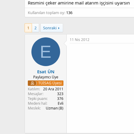
Resmini çeker amirine mail atarım işçisini uyarsın
Kullanılan toplam oy
136
1
2
Sonraki
11 Nis 2012
E
Esat ÜN
Paylaşımcı Üye
TÜİSAG Üyesi
Katılım
20 Ara 2011
Mesajlar
323
Tepki puanı
376
Medeni hal
Evli
Meslek
Uzman (B)