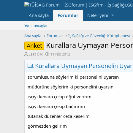
Ana sayfa
Forumlar
Neler yeni
Yeni mesajlar
Ana sayfa
Forumlar
İş Sağlığı ve Güvenliği Kütüphanesi
Kurallara Uymayan Person
Anket
K
B
Esat ÜN
11 Nis 2012
o
a
n
Kurallara Uymayan Personelin Uyar
ş
b
l
u
a
sorumlusuna söylerim ki personelini uyarsın
y
n
u
g
müdürüne söylerim ki personelini uyarsın
b
ı
işçiyi kenara çekip öğüt veririm
a
ç
ş
t
işçiyi kenara çekip bağırırım
l
a
a
r
tutanak düzenler ceza keserim
t
i
a
h
görmezden gelirim
n
i