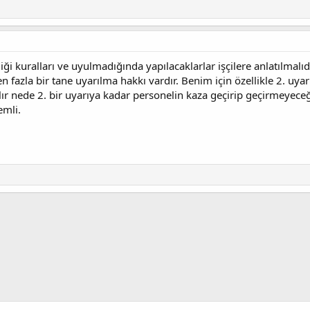
iği kuralları ve uyulmadığında yapılacaklarlar işçilere anlatılmalıdı
en fazla bir tane uyarılma hakkı vardır. Benim için özellikle 2. uya
ılır nede 2. bir uyarıya kadar personelin kaza geçirip geçirmeyeceği
emli.