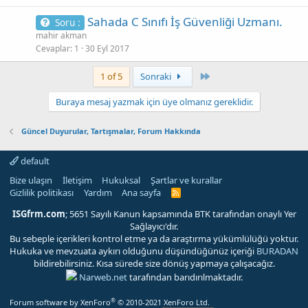
Sahada C Sınıfı İş Güvenliği Uzmanı.
Soru :
mahir akman
Cevaplar
1
30 Eyl 2017
Son
1 of 5
Sonraki
Buraya mesaj yazmak için üye olmanız gereklidir.
Güncel Duyurular, Tartışmalar, Forum Hakkında
default
Bize ulaşın
İletişim
Hukuksal
Şartlar ve kurallar
Gizlilik politikası
Yardım
Ana sayfa
R
S
S
ISGfrm.com
; 5651 Sayılı Kanun kapsamında BTK tarafından onaylı Yer
Sağlayıcı'dır.
Bu sebeple içerikleri kontrol etme ya da araştırma yükümlülüğü yoktur.
Hukuka ve mevzuata aykırı olduğunu düşündüğünüz içeriği
BURADAN
bildirebilirsiniz. Kısa sürede size dönüş yapmaya çalışacağız.
Narweb.net
tarafından barıdırılmaktadır.
®
Forum software by XenForo
© 2010-2021 XenForo Ltd.