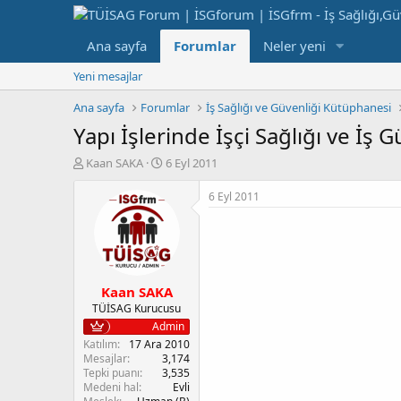
Ana sayfa
Forumlar
Neler yeni
Yeni mesajlar
Ana sayfa
Forumlar
İş Sağlığı ve Güvenliği Kütüphanesi
Yapı İşlerinde İşçi Sağlığı ve İş
K
B
Kaan SAKA
6 Eyl 2011
o
a
n
ş
6 Eyl 2011
b
l
u
a
y
n
u
g
b
ı
Kaan SAKA
a
ç
ş
t
TÜİSAG Kurucusu
l
a
Admin
a
r
Katılım
17 Ara 2010
t
i
Mesajlar
3,174
a
h
Tepki puanı
3,535
Medeni hal
Evli
n
i