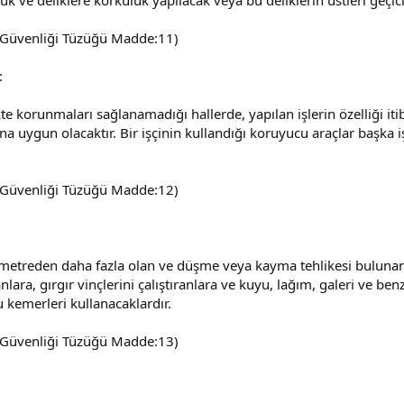
ve deliklere korkuluk yapılacak veya bu deliklerin üstleri geçici 
 İş Güvenliği Tüzüğü Madde:11)
:
kte korunmaları sağlanamadığı hallerde, yapılan işlerin özelliği itib
arına uygun olacaktır. Bir işçinin kullandığı koruyucu araçlar başk
 İş Güvenliği Tüzüğü Madde:12)
metreden daha fazla olan ve düşme veya kayma tehlikesi bulunan y
anlara, gırgır vinçlerini çalıştıranlara ve kuyu, lağım, galeri ve be
bu kemerleri kullanacaklardır.
 İş Güvenliği Tüzüğü Madde:13)