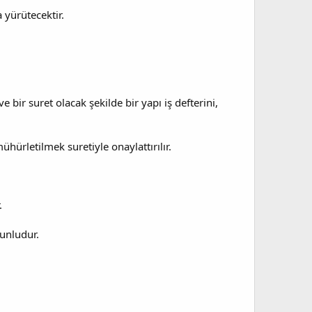
a yürütecektir.
 bir suret olacak şekilde bir yapı iş defterini,
ürletilmek suretiyle onaylattırılır.
.
runludur.