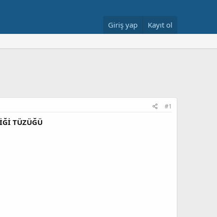
Giriş yap
Kayıt ol
#1
LİĞİ TÜZÜĞÜ