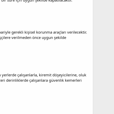
bir süre için uygun şekilde kapatılacaktır.
ariyle gerekli kişisel korunma araçları verilecektir.
a işçilere verilmeden önce uygun şekilde
erlerde çalışanlarla, kiremit döşeyicilerine, oluk
nzeri derinliklerde çalışanlara güvenlik kemerleri