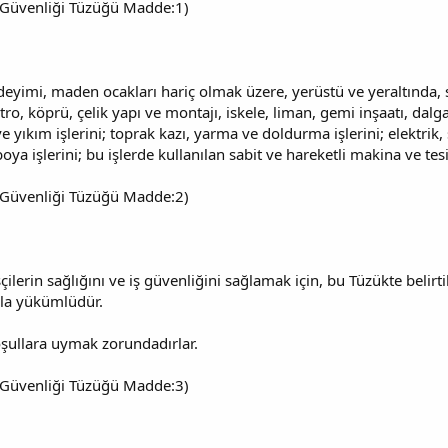
 İş Güvenliği Tüzüğü Madde:1)
deyimi, maden ocakları hariç olmak üzere, yerüstü ve yeraltında, su
ro, köprü, çelik yapı ve montajı, iskele, liman, gemi inşaatı, dal
e yıkım işlerini; toprak kazı, yarma ve doldurma işlerini; elektrik, sı
a işlerini; bu işlerde kullanılan sabit ve hareketli makina ve tesi
 İş Güvenliği Tüzüğü Madde:2)
şçilerin sağlığını ve iş güvenliğini sağlamak için, bu Tüzükte belirt
kla yükümlüdür.
koşullara uymak zorundadırlar.
 İş Güvenliği Tüzüğü Madde:3)