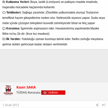
B)
Kullanma Yerleri:
Boya, lastik (Linolyum) ve patlayıcı madde imalinde,
haşeratla mücadele ilaçlarında kullanılır.
C)
Tehlikeleri:
Sağlıga zararlıdır. (Özellikle yutkunmakla olursa) Tozlarının
teneffüsii hazım şikayetlerine neden olur. Nefessizlik siyanoz yapar. Suda veya
mide içinde çözüşen bileşikleri kuvvetli zehirleyicidir İshal ve felç yapar
Ç)
Korunma:
İşyerinde aspirasyon ister. Havalandırma yapılmalıdır.Maske
filitre no'su 2b dir. (İnce toz maskesi)
D)
İlk Yardım:
Yutulduğu zaman kusmayı tahrik eder. Nefes zorluğu meydana
gelirse doktor gelinceye kadar oksijen verilmelidir.
Kaan SAKA
TÜİSAG Kurucusu
Admin
1 Ocak 2012
#7