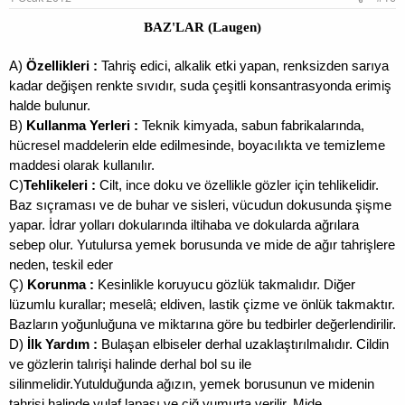
BAZ'LAR (Laugen)
A)
Özellikleri :
Tahriş edici, alkalik etki yapan, renksizden sarıya
kadar değişen renkte sıvıdır, suda çeşitli konsantrasyonda erimiş
halde bulunur.
B)
Kullanma Yerleri :
Teknik kimyada, sabun fabrikalarında,
hücresel maddelerin elde
edilmesinde, boyacılıkta ve temizleme
maddesi olarak kullanılır.
C)
Tehlikeleri :
Cilt, ince doku ve özellikle gözler için tehlikelidir.
Baz sıçraması ve de buhar ve sisleri, vücudun dokusunda şişme
yapar. İdrar yolları dokularında iltihaba ve dokularda ağrılara
sebep olur. Yutulursa yemek borusunda ve mide de ağır tahrişlere
neden, teskil eder
Ç)
Korunma :
Kesinlikle koruyucu gözlük takmalıdır. Diğer
lüzumlu kurallar; meselâ; eldiven, lastik çizme ve önlük takmaktır.
Bazların yoğunluğuna ve miktarına göre bu tedbirler değerlendirilir.
D)
İlk Yardım :
Bulaşan elbiseler derhal uzaklaştırılmalıdır. Cildin
ve gözlerin talırişi halinde derhal bol su ile
silinmelidir.Yutulduğunda ağızın, yemek borusunun ve midenin
tahrişi halinde yulaf lapası ve çiğ yumurta verilir. Mide