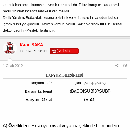
kauçuk kaplamalı kumaş eldiven kullanılmalıdır. Filitre koruyucu kademesi
no'su 2b olan ince toz maskesi verilmelidir.
D)
İlk Yardım:
Boğazdaki kusma etkisi ılık ve sofra tuzu ihtiva eden bol su
içmek suretiyle giderilir. Hayvan kömürü verilir. Sakin ve sıcak tutulur. Derhal
doktor çağrılır (Meslek Hastalığı).
Kaan SAKA
TÜİSAG Kurucusu
Admin
1 Ocak 2012
#6
BARYUM BILEŞİKLERİ
Baryumklorür
(BaCl[SUB]2[/SUB])
(BaCO[SUB]3[/SUB])
Baryum karbonat
Baryum Oksit
(BaO)
A)
Özellikleri:
Ekseriye kristal veya toz şeklinde bir maddedir.