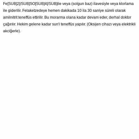
Fe[SUB]2[/SUB]SO[SUB]4[/SUB]ile veya (solgun baz) ilavesiyle veya klorlama
ile giderilir. Felaketzedeye hemen dakikada 10 ila 30 saniye süreli olarak
amilnitrit teneffüs ettirilir. Bu morarma olana kadar devam eder, derhal doktor
çağırılır. Hekim gelene kadar sun'i teneffüs yapılır. (Oksijen cihazı veya elektrikli
akciğerle).