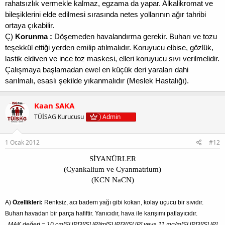
rahatsızlık vermekle kalmaz, egzama da yapar. Alkalikromat ve
bileşiklerini elde edilmesi sırasında netes yollarının ağır tahribi
ortaya çıkabilir.
Ç)
Korunma :
Döşemeden havalandırma gerekir. Buharı ve tozu
teşekkül ettiği yerden emilip atılmalıdır. Koruyucu elbise, gözlük,
lastik eldiven ve ince toz maskesi, elleri koruyucu sıvı verilmelidir.
Çalışmaya başlamadan ewel en küçük deri yaraları dahi
sarılmalı, esaslı şekilde yıkanmalıdır (Meslek Hastalığı).
Kaan SAKA
TÜİSAG Kurucusu
Admin
1 Ocak 2012
#12
SİYANÜRLER
(Cyankalium ve Cyanmatrium)
(KCN NaCN)
A)
Özellikleri:
Renksiz, acı badem yağı gibi kokan, kolay uçucu bir sıvıdır.
Buharı havadan bir parça hafiftir. Yanıcıdır, hava ile karışımı patlayıcıdır.
MAK değeri = 10 cm[SUP]3[/SUP]/m[SUP]3[/SUP] veya 11 mg/m[SUP]3[/SUP]