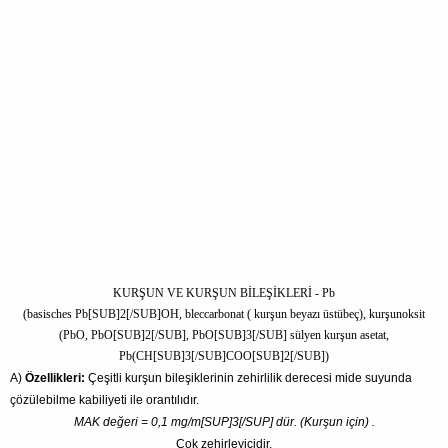
KURŞUN VE KURŞUN BİLEŞİKLERİ - Pb
(basisches Pb[SUB]2[/SUB]OH, bleccarbonat ( kurşun beyazı üstübeç), kurşunoksit
(PbO, PbO[SUB]2[/SUB], PbO[SUB]3[/SUB] sülyen kurşun asetat,
Pb(CH[SUB]3[/SUB]COO[SUB]2[/SUB])
A)
Özellikleri:
Çeşitli kurşun bileşiklerinin zehirlilik derecesi mide suyunda
çözülebilme kabiliyeti ile orantılıdır.
MAK değeri = 0,1 mg/m[SUP]3[/SUP] dür. (Kurşun için) .
Çok zehirleyicidir.