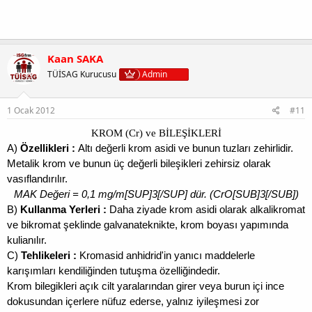
Kaan SAKA
TÜİSAG Kurucusu
Admin
1 Ocak 2012
#11
KROM (Cr) ve BİLEŞİKLERİ
A)
Özellikleri :
Altı değerli krom asidi ve bunun tuzları zehirlidir.
Metalik krom ve bunun üç değerli bileşikleri zehirsiz olarak
vasıflandırılır.
MAK Değeri = 0,1 mg/m[SUP]3[/SUP] dür. (CrO[SUB]3[/SUB])
B)
Kullanma Yerleri :
Daha ziyade krom asidi olarak alkalikromat
ve bikromat şeklinde galvanateknikte, krom boyası yapımında
kulianılır.
C)
Tehlikeleri :
Kromasid anhidrid'in yanıcı maddelerle
karışımları kendiliğinden tutuşma özelliğindedir.
Krom bilegikleri açık cilt yaralarından girer veya burun içi ince
dokusundan içerlere nüfuz ederse, yalnız iyileşmesi zor