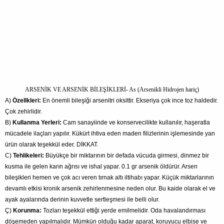
ARSENİK VE ARSENİK BİLEŞİKLERİ- As (Arsenikli Hidrojen hariç)
A)
Özellkleri:
En önemli bileşiği arsenitri oksittir. Ekseriya çok ince toz haldedir.
Çok zehirlidir.
B)
Kullanma Yerleri:
Cam sanayiinde ve konservecilikte kullanılır, haşeratla
mücadele ilaçları yapılır. Kükürt ihtiva eden maden filizlerinin işlemesinde yan
ürün olarak teşekkül eder. DİKKAT.
C)
Tehlikeleri:
Büyükçe bir miktarının bir defada vücuda girmesi, dinmez bir
kusma ile gelen karın ağrısı ve ishal yapar. 0.1 gr arsenik öldürür. Arsen
bileşikleri hemen ve çok acı veren tırnak altı iltihabı yapar. Küçük miktarlarının
devamlı etkisi kronik arsenik zehirlenmesine neden olur. Bu kaide olarak el ve
ayak ayalarında derinin kuvvetle sertleşmesi ile belli olur.
Ç)
Korunma:
Tozları teşekkül ettiği yerde emilmelidir. Oda havalandırması
döşemeden yapılmalıdır. Mümkün olduğu kadar aparat, koruyucu elbise ve