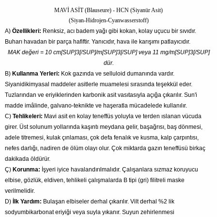
MAVİ ASİT (Blauseure) - HCN (Siyanür Asit)
(Siyan-Hidrojen-Cyanwasserstoff)
A)
Özellikleri:
Renksiz, acı badem yağı gibi kokan, kolay uçucu bir sıvıdır.
Buharı havadan bir parça hafiftir. Yanıcıdır, hava ile karışımı patlayıcıdır.
MAK değeri = 10 cm[SUP]3[/SUP]/m[SUP]3[/SUP] veya 11 mg/m[SUP]3[/SUP]
dür.
B)
Kullanma Yerleri:
Kok gazında ve selluloid dumanında vardır.
Siyanidikimyasal maddeler asitlerle muamelesi sırasında teşekkül eder.
Tuzlarından ve eriyiklerinden karbonik asit vasıtasıyla açığa çıkarılır. Sun'i
madde imâlinde, galvano-teknikte ve haşeratla mücadelede kullanılır.
C)
Tehlikeleri:
Mavi asit en kolay teneffüs yoluyla ve terden ıslanan vücuda
girer. Üst solunum yollarında kaşıntı meydana gelir, başağrısı, baş dönmesi,
adele titremesi, kulak çınlaması, çok defa fenalık ve kusma, kalp çarpıntısı,
nefes darlığı, nadiren de ölüm olayı olur. Çok miktarda gazın teneffüsü birkaç
dakikada öldürür.
Ç)
Korunma:
İşyeri iyice havalandırılmalıdır. Çalışanlara sızmaz koruyucu
elbise, gözlük, eldiven, tehlikeli çalışmalarda B tipi (gri) filitreli maske
verilmelidir.
D)
İlk Yardım:
Bulaşan elbiseler derhal çıkarılır. Vilt derhal %2 lik
sodyumbikarbonat eriyiği veya suyla yıkanır. Suyun zehirlenmesi