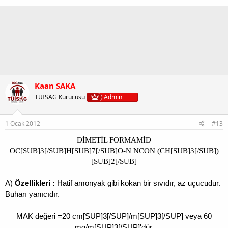
Kaan SAKA
TÜİSAG Kurucusu
Admin
1 Ocak 2012
#13
DİMETİL FORMAMİD
OC[SUB]3[/SUB]H[SUB]7[/SUB]O-N NCON (CH[SUB]3[/SUB])
[SUB]2[/SUB]
A)
Özellikleri :
Hatif amonyak gibi kokan bir sıvıdır, az uçucudur.
Buharı yanıcıdır.
MAK değeri =20 cm[SUP]3[/SUP]/m[SUP]3[/SUP] veya 60
mg/m[SUP]3[/SUP]'dür.