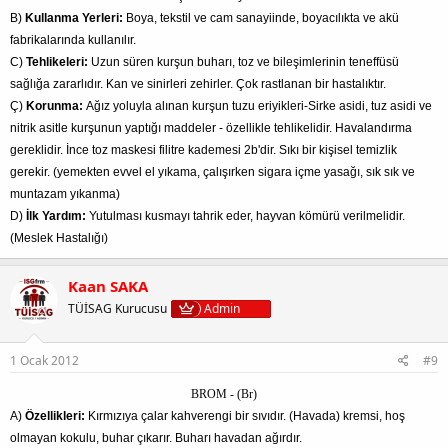
B)
Kullanma Yerleri:
Boya, tekstil ve cam sanayiinde, boyacılıkta ve akü
fabrikalarında kullanılır.
C)
Tehlikeleri:
Uzun süren kurşun buharı, toz ve bileşimlerinin teneffüsü
sağlığa zararlıdır. Kan ve sinirleri zehirler. Çok rastlanan bir hastalıktır.
Ç)
Korunma:
Ağız yoluyla alınan kurşun tuzu eriyikleri-Sirke asidi, tuz asidi ve
nitrik asitle kurşunun yaptığı maddeler - özellikle tehlikelidir. Havalandırma
gereklidir. İnce toz maskesi filitre kademesi 2b'dir. Sıkı bir kişisel temizlik
gerekir. (yemekten evvel el yıkama, çalışırken sigara içme yasağı, sık sık ve
muntazam yıkanma)
D)
İlk Yardım:
Yutulması kusmayı tahrik eder, hayvan kömürü verilmelidir.
(Meslek Hastalığı)
Kaan SAKA
TÜİSAG Kurucusu
Admin
1 Ocak 2012
#9
BROM - (Br)
A)
Özellikleri:
Kırmızıya çalar kahverengi bir sıvıdır. (Havada) kremsi, hoş
olmayan kokulu, buhar çıkarır. Buharı havadan ağırdır.