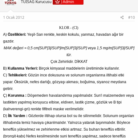
TÜİSAG Kurucusu
Admin
1 Ocak 2012
#10
KLOR - (Cl)
A)
Özellikleri:
Yeşil-Sarı renkte, keskin kokulu, yanmaz, havadan ağır bir
gazdır.
MAK değeri = 0,5 cm[SUP]3[/SUP]/m[SUP]3[/SUP] veya 1,5 mg/m[SUP]3[/SUP]
tür.
Çok Zehirlidir. DİKKAT
B)
Kullanma Yerleri:
Birçok kimyasal maddelerin üretiminde kullanılır.
C)
Tehlikeleri:
Gözün ince dokusuna ve solunum organlarına iltihabi etki
yapar. Öksürük, nefes darlığı, gözyaşı akması, boğulma, siyanoz meydana
getirir.
Ç)
Korunma :
Döşemeden havalandırma yapılmalıdır. Sun'i malzemeden veya
lastikten yapılmış koruyucu elbise, eldiven, lastik çizme, gözlük ve B tipi
(kahverengi-gri) renkte fifltreli maske verilmelidir.
D)
İlk Yardım :
Gözlerde iltihap olursa bol su ile silinmelidir. Solunum organları
iltihabında temiz havaya çıkarılmalıdır. Yalnızca yatarak taşınmalıdır. Böylece
teneffüs yükselmez ve zehirlenme etkisi artmaz. Su buharı teneffüs ettirilir.
(bronşit-kabı) Nefes kesilmesinde suni teneffüs yapılmaz, sadece teneffüs