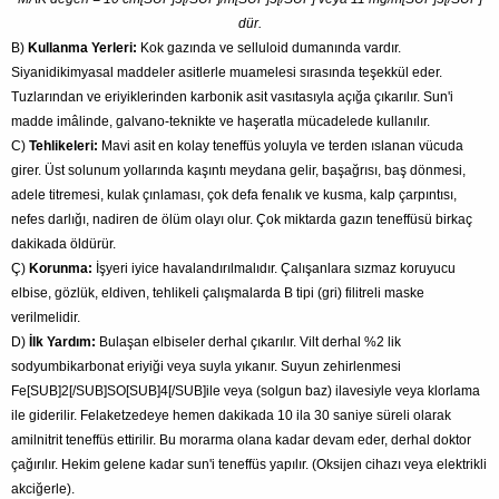
dür.
B)
Kullanma Yerleri:
Kok gazında ve selluloid dumanında vardır.
Siyanidikimyasal maddeler asitlerle muamelesi sırasında teşekkül eder.
Tuzlarından ve eriyiklerinden karbonik asit vasıtasıyla açığa çıkarılır. Sun'i
madde imâlinde, galvano-teknikte ve haşeratla mücadelede kullanılır.
C)
Tehlikeleri:
Mavi asit en kolay teneffüs yoluyla ve terden ıslanan vücuda
girer. Üst solunum yollarında kaşıntı meydana gelir, başağrısı, baş dönmesi,
adele titremesi, kulak çınlaması, çok defa fenalık ve kusma, kalp çarpıntısı,
nefes darlığı, nadiren de ölüm olayı olur. Çok miktarda gazın teneffüsü birkaç
dakikada öldürür.
Ç)
Korunma:
İşyeri iyice havalandırılmalıdır. Çalışanlara sızmaz koruyucu
elbise, gözlük, eldiven, tehlikeli çalışmalarda B tipi (gri) filitreli maske
verilmelidir.
D)
İlk Yardım:
Bulaşan elbiseler derhal çıkarılır. Vilt derhal %2 lik
sodyumbikarbonat eriyiği veya suyla yıkanır. Suyun zehirlenmesi
Fe[SUB]2[/SUB]SO[SUB]4[/SUB]ile veya (solgun baz) ilavesiyle veya klorlama
ile giderilir. Felaketzedeye hemen dakikada 10 ila 30 saniye süreli olarak
amilnitrit teneffüs ettirilir. Bu morarma olana kadar devam eder, derhal doktor
çağırılır. Hekim gelene kadar sun'i teneffüs yapılır. (Oksijen cihazı veya elektrikli
akciğerle).