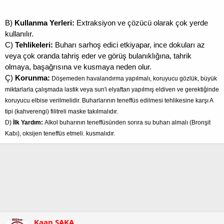
B)
Kullanma Yerleri:
Extraksiyon ve çözücü olarak çok yerde
kullanılır.
C)
Tehlikeleri:
Buharı sarhoş edici etkiyapar, ince dokuları az
veya çok oranda tahriş eder ve görüş bulanıklığına, tahrik
olmaya, başağrısına ve kusmaya neden olur.
Ç)
Korunma:
Döşemeden havalandırma yapılmalı, koruyucu gözlük, büyük
miktarlarla çalışmada lastik veya sun'i elyaftan yapılmış eldiven ve gerektiğinde
koruyucu elbise verilmelidir. Buharlarının teneffüs edilmesi tehlikesine karşı A
tipi (kahverengi) filitreli maske takılmalıdır.
D)
İlk Yardım:
Alkol buharının teneffüsünden sorıra su buharı almalı (Bronşit
Kabı), oksijen teneffüs etmeli. kusmalıdır.
Kaan SAKA