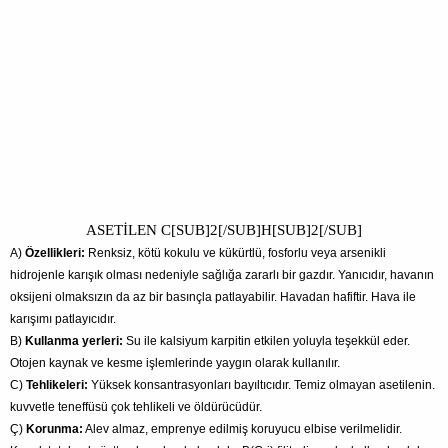
ASETİLEN C[SUB]2[/SUB]H[SUB]2[/SUB]
A)
Özellikleri:
Renksiz, kötü kokulu ve kükürtlü, fosforlu veya arsenikli
hidrojenle karışık olması nedeniyle sağlığa zararlı bir gazdır. Yanıcıdır, havanın
oksijeni olmaksızın da az bir basınçla patlayabilir. Havadan hafiftir. Hava ile
karışımı patlayıcıdır.
B)
Kullanma yerleri:
Su ile kalsiyum karpitin etkilen yoluyla teşekkül eder.
Otojen kaynak ve kesme işlemlerinde yaygın olarak kullanılır.
C)
Tehlikeleri:
Yüksek konsantrasyonları bayıltıcıdır. Temiz olmayan asetilenin.
kuvvetle teneffüsü çok tehlikeli ve öldürücüdür.
Ç)
Korunma:
Alev almaz, emprenye edilmiş koruyucu elbise verilmelidir.