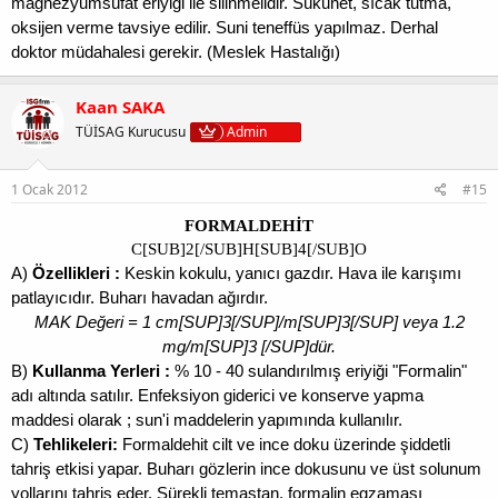
magnezyumsüfat eriyiği ile silinmelidir. Sükunet, sıcak tutma,
oksijen verme tavsiye edilir. Suni teneffüs yapılmaz. Derhal
doktor müdahalesi gerekir. (Meslek Hastalığı)
Kaan SAKA
TÜİSAG Kurucusu
Admin
1 Ocak 2012
#15
FORMALDEHİT
C[SUB]2[/SUB]H[SUB]4[/SUB]O
A)
Özellikleri :
Keskin kokulu, yanıcı gazdır. Hava ile karışımı
patlayıcıdır. Buharı havadan ağırdır.
MAK Değeri = 1 cm[SUP]3[/SUP]/m[SUP]3[/SUP] veya 1.2
mg/m[SUP]3 [/SUP]dür.
B)
Kullanma Yerleri :
% 10 - 40 sulandırılmış eriyiği "Formalin"
adı altında satılır. Enfeksiyon giderici ve konserve yapma
maddesi olarak ; sun'i maddelerin yapımında kullanılır.
C)
Tehlikeleri:
Formaldehit cilt ve ince doku üzerinde şiddetli
tahriş etkisi yapar. Buharı gözlerin ince dokusunu ve üst solunum
yollarını tahriş eder. Sürekli temastan, formalin egzaması