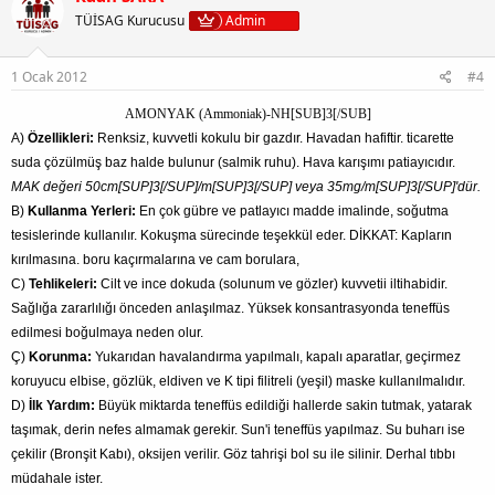
TÜİSAG Kurucusu
Admin
1 Ocak 2012
#4
AMONYAK (Ammoniak)-NH[SUB]3[/SUB]
A)
Özellikleri:
Renksiz, kuvvetli kokulu bir gazdır. Havadan hafiftir. ticarette
suda çözülmüş baz halde bulunur (salmik ruhu). Hava karışımı patiayıcıdır.
MAK değeri 50cm[SUP]3[/SUP]/m[SUP]3[/SUP] veya 35mg/m[SUP]3[/SUP]'dür.
B)
Kullanma Yerleri:
En çok gübre ve patlayıcı madde imalinde, soğutma
tesislerinde kullanılır. Kokuşma sürecinde teşekkül eder. DİKKAT: Kapların
kırılmasına. boru kaçırmalarına ve cam borulara,
C)
Tehlikeleri:
Cilt ve ince dokuda (solunum ve gözler) kuvvetii iltihabidir.
Sağlığa zararlılığı önceden anlaşılmaz. Yüksek konsantrasyonda teneffüs
edilmesi boğulmaya neden olur.
Ç)
Korunma:
Yukarıdan havalandırma yapılmalı, kapalı aparatlar, geçirmez
koruyucu elbise, gözlük, eldiven ve K tipi filitreli (yeşil) maske kullanılmalıdır.
D)
İlk Yardım:
Büyük miktarda teneffüs edildiği hallerde sakin tutmak, yatarak
taşımak, derin nefes almamak gerekir. Sun'i teneffüs yapılmaz. Su buharı ise
çekilir (Bronşit Kabı), oksijen verilir. Göz tahrişi bol su ile silinir. Derhal tıbbı
müdahale ister.