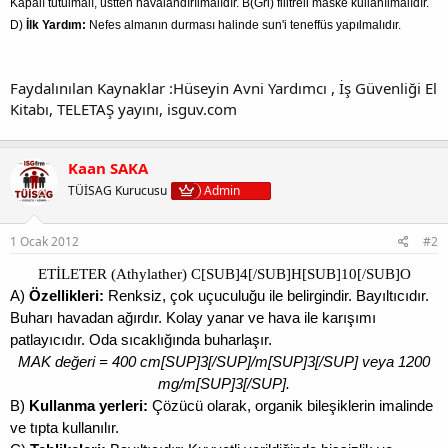
Kapalı tutulmalı, üstten havalandırılmalıdır. B(Gri) filitreli maske kullanılmalıdır.
D)
İlk Yardım:
Nefes almanın durması halinde sun'i teneffüs yapılmalıdır.
Faydalınılan Kaynaklar :Hüseyin Avni Yardımcı , İş Güvenliği El
Kitabı, TELETAŞ yayını, isguv.com
Kaan SAKA
TÜİSAG Kurucusu
Admin
1 Ocak 2012
#2
ETİLETER (Athylather) C[SUB]4[/SUB]H[SUB]10[/SUB]O
A)
Özellikleri:
Renksiz, çok uçuculuğu ile belirgindir. Bayıltıcıdır.
Buharı havadan ağırdır. Kolay yanar ve hava ile karışımı
patlayıcıdır. Oda sıcaklığında buharlaşır.
MAK değeri = 400 cm[SUP]3[/SUP]/m[SUP]3[/SUP] veya 1200
mg/m[SUP]3[/SUP].
B)
Kullanma yerleri:
Çözücü olarak, organik bileşiklerin imalinde
ve tıpta kullanılır.