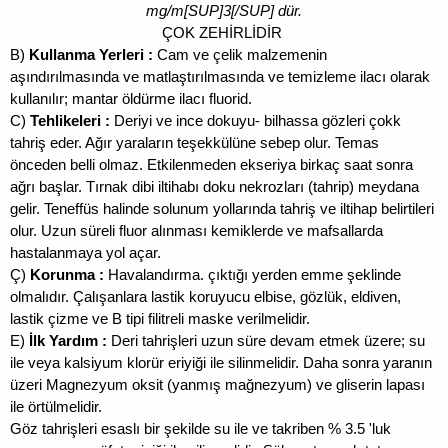
mg/m[SUP]3[/SUP] dür.
ÇOK ZEHİRLİDİR
B)
Kullanma Yerleri :
Cam ve çelik malzemenin
aşındırılmasında ve matlaştırılmasında ve temizleme ilacı olarak
kullanılır; mantar öldürme ilacı fluorid.
C)
Tehlikeleri :
Deriyi ve ince dokuyu- bilhassa gözleri çokk
tahriş eder. Ağır yaraların teşekkülüne sebep olur. Temas
önceden belli olmaz. Etkilenmeden ekseriya birkaç saat sonra
ağrı başlar. Tırnak dibi iltihabı doku nekrozları (tahrip) meydana
gelir. Teneffüs halinde solunum yollarında tahriş ve iltihap belirtileri
olur. Uzun süreli fluor alınması kemiklerde ve mafsallarda
hastalanmaya yol açar.
Ç)
Korunma :
Havalandırma. çıktığı yerden emme şeklinde
olmalıdır. Çalışanlara lastik koruyucu elbise, gözlük, eldiven,
lastik çizme ve B tipi filitreli maske verilmelidir.
E)
İlk Yardım :
Deri tahrişleri uzun süre devam etmek üzere; su
ile veya kalsiyum klorür eriyiği ile silinmelidir. Daha sonra yaranın
üzeri Magnezyum oksit (yanmış mağnezyum) ve gliserin lapası
ile örtülmelidir.
Göz tahrişleri esaslı bir şekilde su ile ve takriben % 3.5 'luk