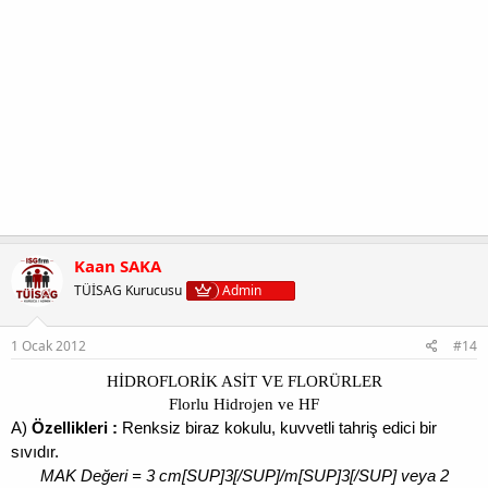
Kaan SAKA
TÜİSAG Kurucusu
Admin
1 Ocak 2012
#14
HİDROFLORİK ASİT VE FLORÜRLER
Florlu Hidrojen ve HF
A)
Özellikleri :
Renksiz biraz kokulu, kuvvetli tahriş edici bir
sıvıdır.
MAK Değeri = 3 cm[SUP]3[/SUP]/m[SUP]3[/SUP] veya 2