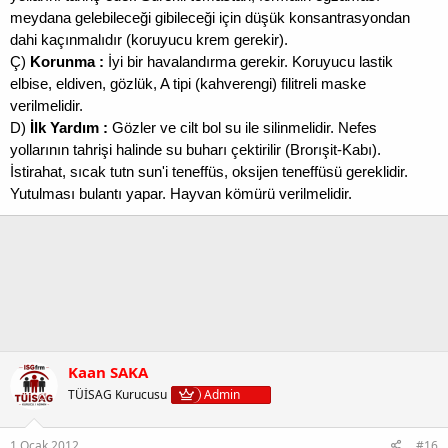
meydana gelebileceği gibileceği için düşük konsantrasyondan
dahi kaçınmalıdır (koruyucu krem gerekir).
Ç)
Korunma :
İyi bir havalandırma gerekir. Koruyucu lastik
elbise, eldiven, gözlük, A tipi (kahverengi) filitreli maske
verilmelidir.
D)
İlk Yardım :
Gözler ve cilt bol su ile silinmelidir. Nefes
yollarının tahrişi halinde su buharı çektirilir (Brorışit-Kabı).
İstirahat, sıcak tutn sun'i teneffüs, oksijen teneffüsü gereklidir.
Yutulması bulantı yapar. Hayvan kömürü verilmelidir.
Kaan SAKA
TÜİSAG Kurucusu
Admin
1 Ocak 2012
#16