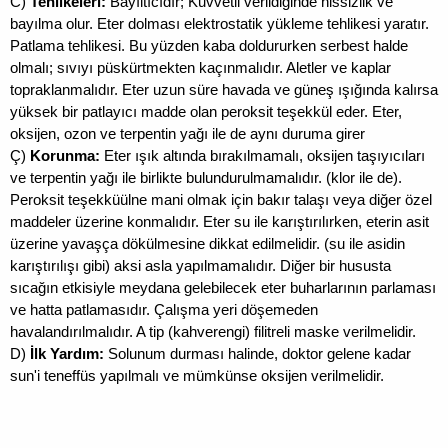
C)
Tehlikeleri:
Bayıltıcıdır; Kuvvetli verildiğinde hissizlik ve
bayılma olur. Eter dolması elektrostatik yükleme tehlikesi yaratır.
Patlama tehlikesi. Bu yüzden kaba doldururken serbest halde
olmalı; sıvıyı püskürtmekten kaçınmalıdır. Aletler ve kaplar
topraklanmalıdır. Eter uzun süre havada ve güneş ışığında kalırsa
yüksek bir patlayıcı madde olan peroksit teşekkül eder. Eter,
oksijen, ozon ve terpentin yağı ile de aynı duruma girer
Ç)
Korunma:
Eter ışık altında bırakılmamalı, oksijen taşıyıcıları
ve terpentin yağı ile birlikte bulundurulmamalıdır. (klor ile de).
Peroksit teşekküülne mani olmak için bakır talaşı veya diğer özel
maddeler üzerine konmalıdır. Eter su ile karıştırılırken, eterin asit
üzerine yavaşça dökülmesine dikkat edilmelidir. (su ile asidin
karıştırılışı gibi) aksi asla yapılmamalıdır. Diğer bir hususta
sıcağın etkisiyle meydana gelebilecek eter buharlarının parlaması
ve hatta patlamasıdır. Çalışma yeri döşemeden
havalandırılmalıdır. A tip (kahverengi) filitreli maske verilmelidir.
D)
İlk Yardım:
Solunum durması halinde, doktor gelene kadar
sun'i teneffüs yapılmalı ve mümkünse oksijen verilmelidir.