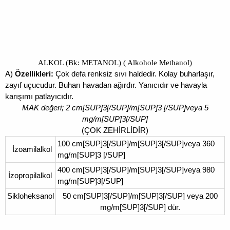
ALKOL (Bk: METANOL) ( Alkohole Methanol)
A)
Özellikleri:
Çok defa renksiz sıvı haldedir. Kolay buharlaşır,
zayıf uçucudur. Buharı havadan ağırdır. Yanıcıdır ve havayla
karışımı patlayıcıdır.
MAK değeri; 2 cm[SUP]3[/SUP]/m[SUP]3 [/SUP]veya 5
mg/m[SUP]3[/SUP]
(ÇOK ZEHİRLİDİR)
100 cm[SUP]3[/SUP]/m[SUP]3[/SUP]veya 360
İzoamilalkol
mg/m[SUP]3 [/SUP]
400 cm[SUP]3[/SUP]/m[SUP]3[/SUP]veya 980
İzopropilalkol
mg/m[SUP]3[/SUP]
Sikloheksanol
50 cm[SUP]3[/SUP]/m[SUP]3[/SUP] veya 200
mg/m[SUP]3[/SUP] dür.