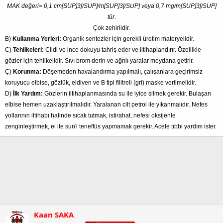
MAK değeri= 0,1 cm[SUP]3[/SUP]/m[SUP]3[/SUP] veya 0,7 mg/m[SUP]3[/SUP]
tür.
Çok zehirlidir.
B)
Kullanma Yerleri:
Organik sentezler için gerekli üretim materyelidir.
C)
Tehlikeleri:
Cildi ve ince dokuyu tahriş eder ve iltihaplandırır. Özellikle
gözler için tehlikelidir. Sıvı brom derin ve ağrılı yaralar meydana getirir.
Ç)
Korunma:
Döşemeden havalandırma yapılmalı, çalışanlara geçirimsiz
koruyucu elbise, gözlük, eldiven ve B tipi filitreli (gri) maske verilmelidir.
D)
İlk Yardım:
Gözlerin iltihaplanmasında
su ile iyice silmek gerekir. Bulaşan
elbise hemen uzaklaştırılmalıdır. Yaralanan cilt petrol ile yıkanmalıdır. Nefes
yollarının iltihabı halinde sıcak tutmak, istirahat, nefesi oksijenle
zenginleştirmek, el ile sun'i teneffüs yapmamak gerekir. Acele tıbbi yardım ister.
Kaan SAKA