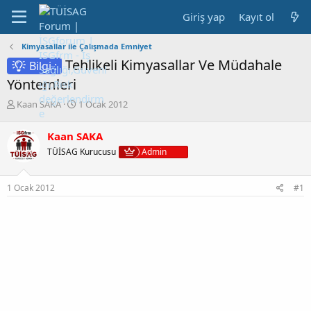
Giriş yap
Kayıt ol
Kimyasallar ile Çalışmada Emniyet
Tehlikeli Kimyasallar Ve Müdahale
Bilgi :
Yöntemleri
K
B
Kaan SAKA
1 Ocak 2012
o
a
n
ş
Kaan SAKA
b
l
TÜİSAG Kurucusu
Admin
u
a
y
n
u
g
1 Ocak 2012
#1
b
ı
a
ç
ş
t
l
a
a
r
t
i
a
h
n
i