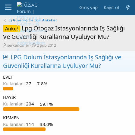
Giriş yap
Kayıt ol
İş Güvenliği İle İlgili Anketler
Lpg Otogaz Istasyonlarında Iş Sağlığı
Anket
Ve Güvenliği Kurallarına Uyuluyor Mu?
K
B
serkancaner
2 Şub 2012
o
a
n
LPG Dolum İstasyonlarında İş Sağlığı ve
ş
b
l
Güvenliği Kurallarına Uyuluyor Mu?
u
a
y
n
EVET
u
g
b
ı
Kullanılan:
27
7.8%
a
ç
ş
t
HAYIR
l
a
Kullanılan:
204
59.1%
a
r
t
i
a
h
KISMEN
n
i
Kullanılan:
114
33.0%