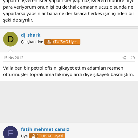
yaparım işveren ister yapar ister yapmaz,işveren müdüre niye
para veriyorum onun işi bu der,halk amaann ucuz olsunda ne
yaparlarsa yapsınlar bana ne der kısaca herkes işin içinden bir
şekilde sıyrılır.
dj_shark
D
Çalışkan Üye
TÜİSAG Üyesi
15 Nis 2012
#9
Valla ben bir petrol ofisini şikayet ettim adamları resmen
öttürmüşler topraklama takmıyolardı diye şikayeti basmıştım.
fatih mehmet cansız
F
Üye
TÜİSAG Üyesi