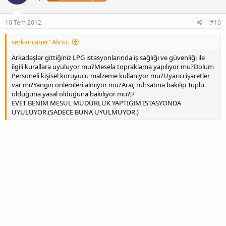
10 Tem 2012
#10
serkancaner' Alıntı:
Arkadaşlar gittiğiniz LPG istasyonlarında iş sağlığı ve güvenliği ile
ilgili kurallara uyuluyor mu?Mesela topraklama yapılıyor mu?Dolum
Personeli kişisel koruyucu malzeme kullanıyor mu?Uyarıcı işaretler
var mı?Yangın önlemleri alınıyor mu?Araç ruhsatına bakılıp Tüplü
olduğuna yasal olduğuna bakılıyor mu?[/
EVET BENİM MESUL MÜDÜRLÜK YAPTIĞIM İSTASYONDA
UYULUYOR.(SADECE BUNA UYULMUYOR.)