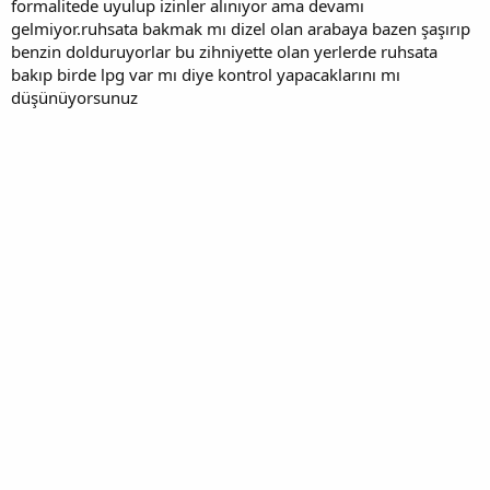
formalitede uyulup izinler alınıyor ama devamı
gelmiyor.ruhsata bakmak mı dizel olan arabaya bazen şaşırıp
benzin dolduruyorlar bu zihniyette olan yerlerde ruhsata
bakıp birde lpg var mı diye kontrol yapacaklarını mı
düşünüyorsunuz