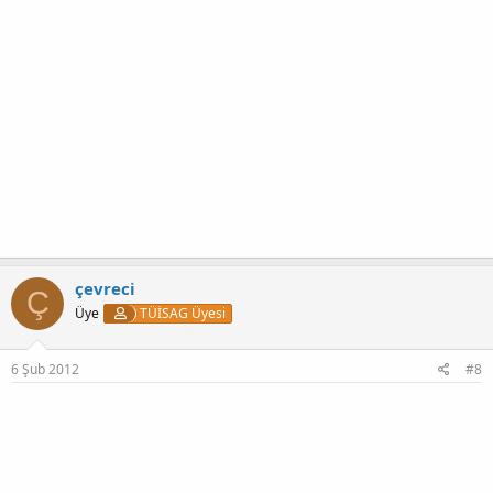
çevreci
Ç
Üye
TÜİSAG Üyesi
6 Şub 2012
#8