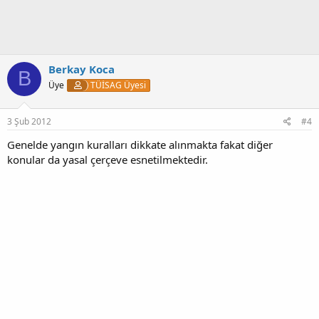
Berkay Koca
B
Üye
TÜİSAG Üyesi
3 Şub 2012
#4
Genelde yangın kuralları dikkate alınmakta fakat diğer
konular da yasal çerçeve esnetilmektedir.