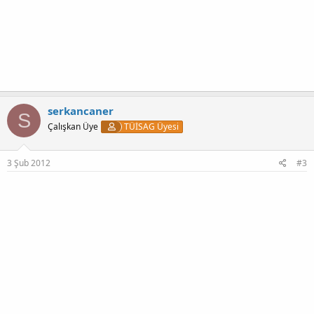
serkancaner
S
Çalışkan Üye
TÜİSAG Üyesi
3 Şub 2012
#3