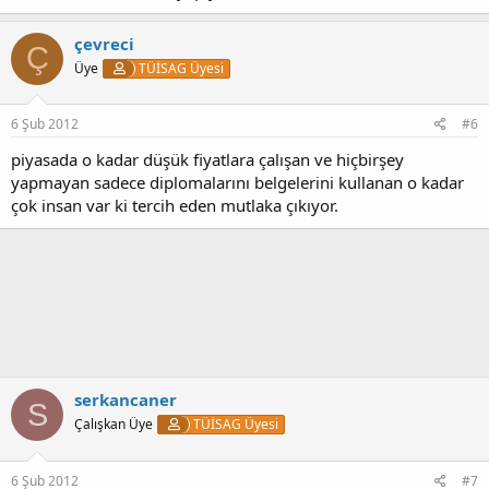
çevreci
Ç
Üye
TÜİSAG Üyesi
6 Şub 2012
#6
piyasada o kadar düşük fiyatlara çalışan ve hiçbirşey
yapmayan sadece diplomalarını belgelerini kullanan o kadar
çok insan var ki tercih eden mutlaka çıkıyor.
serkancaner
S
Çalışkan Üye
TÜİSAG Üyesi
6 Şub 2012
#7