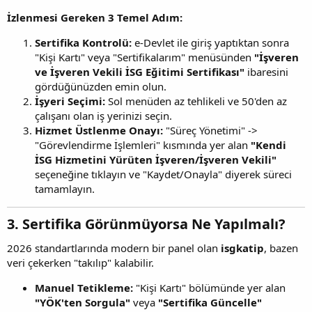
İzlenmesi Gereken 3 Temel Adım:
Sertifika Kontrolü:
e-Devlet ile giriş yaptıktan sonra
"Kişi Kartı" veya "Sertifikalarım" menüsünden
"İşveren
ve İşveren Vekili İSG Eğitimi Sertifikası"
ibaresini
gördüğünüzden emin olun.
İşyeri Seçimi:
Sol menüden az tehlikeli ve 50'den az
çalışanı olan iş yerinizi seçin.
Hizmet Üstlenme Onayı:
"Süreç Yönetimi" ->
"Görevlendirme İşlemleri" kısmında yer alan
"Kendi
İSG Hizmetini Yürüten İşveren/İşveren Vekili"
seçeneğine tıklayın ve "Kaydet/Onayla" diyerek süreci
tamamlayın.
3. Sertifika Görünmüyorsa Ne Yapılmalı?​
2026 standartlarında modern bir panel olan
isgkatip
, bazen
veri çekerken "takılıp" kalabilir.
Manuel Tetikleme:
"Kişi Kartı" bölümünde yer alan
"YÖK'ten Sorgula"
veya
"Sertifika Güncelle"