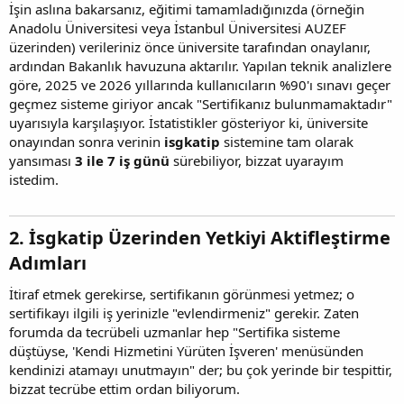
İşin aslına bakarsanız, eğitimi tamamladığınızda (örneğin
Anadolu Üniversitesi veya İstanbul Üniversitesi AUZEF
üzerinden) verileriniz önce üniversite tarafından onaylanır,
ardından Bakanlık havuzuna aktarılır. Yapılan teknik analizlere
göre, 2025 ve 2026 yıllarında kullanıcıların %90'ı sınavı geçer
geçmez sisteme giriyor ancak "Sertifikanız bulunmamaktadır"
uyarısıyla karşılaşıyor. İstatistikler gösteriyor ki, üniversite
onayından sonra verinin
isgkatip
sistemine tam olarak
yansıması
3 ile 7 iş günü
sürebiliyor, bizzat uyarayım
istedim.
2. İsgkatip Üzerinden Yetkiyi Aktifleştirme
Adımları​
İtiraf etmek gerekirse, sertifikanın görünmesi yetmez; o
sertifikayı ilgili iş yerinizle "evlendirmeniz" gerekir. Zaten
forumda da tecrübeli uzmanlar hep "Sertifika sisteme
düştüyse, 'Kendi Hizmetini Yürüten İşveren' menüsünden
kendinizi atamayı unutmayın" der; bu çok yerinde bir tespittir,
bizzat tecrübe ettim ordan biliyorum.