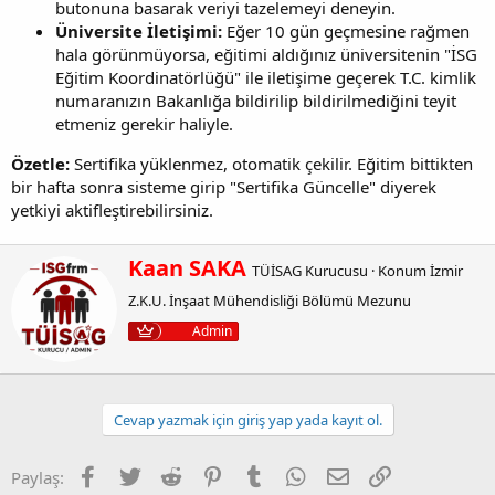
butonuna basarak veriyi tazelemeyi deneyin.
Üniversite İletişimi:
Eğer 10 gün geçmesine rağmen
hala görünmüyorsa, eğitimi aldığınız üniversitenin "İSG
Eğitim Koordinatörlüğü" ile iletişime geçerek T.C. kimlik
numaranızın Bakanlığa bildirilip bildirilmediğini teyit
etmeniz gerekir haliyle.
Özetle:
Sertifika yüklenmez, otomatik çekilir. Eğitim bittikten
bir hafta sonra sisteme girip "Sertifika Güncelle" diyerek
yetkiyi aktifleştirebilirsiniz.
W
Kaan SAKA
TÜİSAG Kurucusu
·
Konum
İzmir
r
Z.K.U. İnşaat Mühendisliği Bölümü Mezunu
i
t
Admin
t
e
n
b
Cevap yazmak için giriş yap yada kayıt ol.
y
Facebook
Twitter
Reddit
Pinterest
Tumblr
WhatsApp
E-posta
Link
Paylaş: