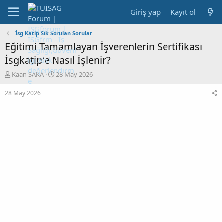
Giriş yap
Kayıt ol
İsg Katip Sık Sorulan Sorular
Eğitimi Tamamlayan İşverenlerin Sertifikası
İsgkatip'e Nasıl İşlenir?
K
B
Kaan SAKA
28 May 2026
o
a
n
ş
28 May 2026
b
l
u
a
y
n
u
g
b
ı
a
ç
ş
t
l
a
a
r
t
i
a
h
n
i