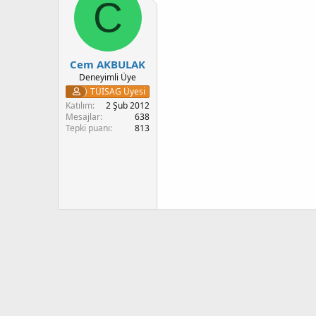
C
l
e
r
:
Cem AKBULAK
Deneyimli Üye
TÜİSAG Üyesi
Katılım
2 Şub 2012
Mesajlar
638
Tepki puanı
813