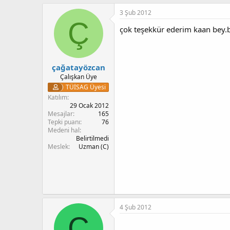
3 Şub 2012
Ç
çok teşekkür ederim kaan bey.b
çağatayözcan
Çalışkan Üye
TÜİSAG Üyesi
Katılım
29 Ocak 2012
Mesajlar
165
Tepki puanı
76
Medeni hal
Belirtilmedi
Meslek
Uzman (C)
4 Şub 2012
C