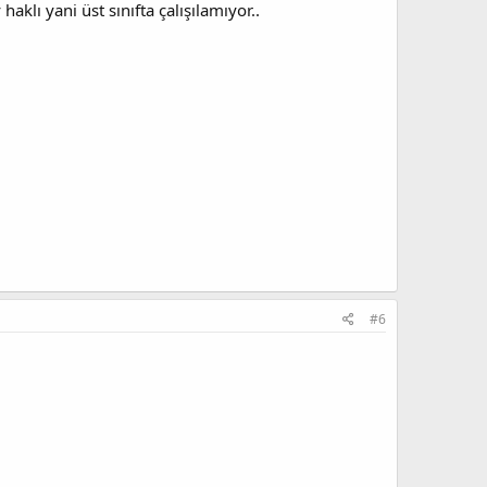
klı yani üst sınıfta çalışılamıyor..
#6