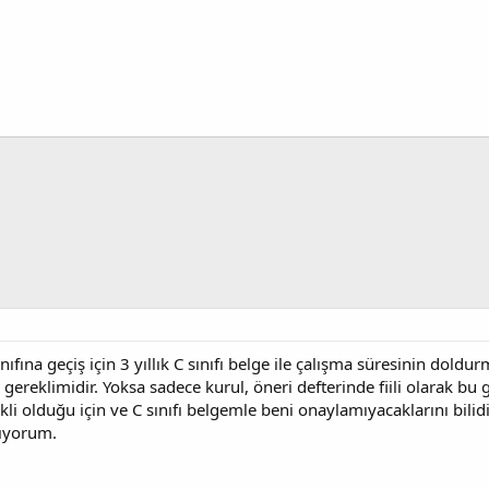
fına geçiş için 3 yıllık C sınıfı belge ile çalışma süresinin doldurm
k gereklimidir. Yoksa sadece kurul, öneri defterinde fiili olarak 
ekli olduğu için ve C sınıfı belgemle beni onaylamıyacaklarını bili
pıyorum.