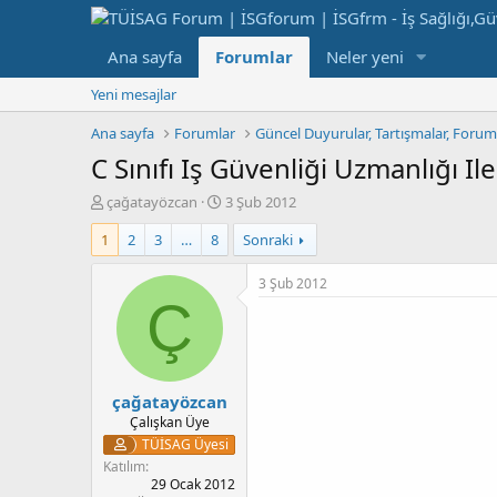
Ana sayfa
Forumlar
Neler yeni
Yeni mesajlar
Ana sayfa
Forumlar
Güncel Duyurular, Tartışmalar, Foru
C Sınıfı Iş Güvenliği Uzmanlığı Ile 
K
B
çağatayözcan
3 Şub 2012
o
a
1
2
3
…
8
Sonraki
n
ş
b
l
u
a
3 Şub 2012
y
n
Ç
u
g
b
ı
a
ç
ş
t
çağatayözcan
l
a
a
r
Çalışkan Üye
t
i
TÜİSAG Üyesi
a
h
Katılım
n
i
29 Ocak 2012