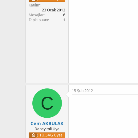
Katılım
23 Ocak 2012
Mesajlar
6
Tepki puanı
1
15 Şub 2012
C
Cem AKBULAK
Deneyimli Üye
TÜİSAG Üyesi