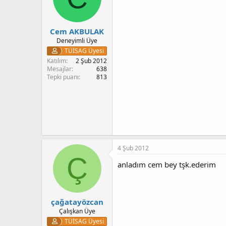
Cem AKBULAK
Deneyimli Üye
TÜİSAG Üyesi
Katılım
2 Şub 2012
Mesajlar
638
Tepki puanı
813
4 Şub 2012
Ç
anladım cem bey tşk.ederim
çağatayözcan
Çalışkan Üye
TÜİSAG Üyesi