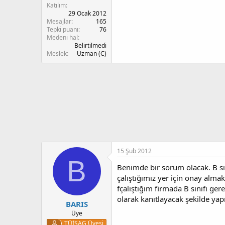
Katılım
29 Ocak 2012
Mesajlar
165
Tepki puanı
76
Medeni hal
Belirtilmedi
Meslek
Uzman (C)
15 Şub 2012
B
Benimde bir sorum olacak. B sını
çalıştığımız yer için onay alma
fçalıştığım firmada B sınıfı ger
olarak kanıtlayacak şekilde ya
BARIS
Üye
TÜİSAG Üyesi