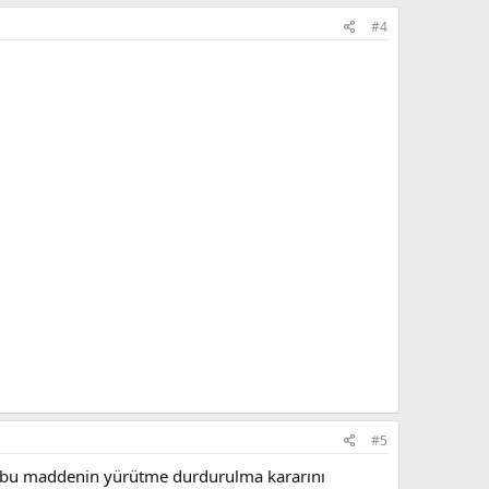
#4
#5
ü bu maddenin yürütme durdurulma kararını