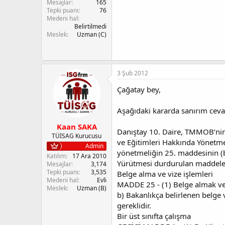
Mesajlar
165
Tepki puanı
76
Medeni hal
Belirtilmedi
Meslek
Uzman (C)
3 Şub 2012
Çağatay bey,
Aşağıdaki kararda sanırım cevabı
Kaan SAKA
Danıştay 10. Daire, TMMOB‘nin 
TÜİSAG Kurucusu
ve Eğitimleri Hakkında Yönetme
Admin
yönetmeliğin 25. maddesinin (b)
Katılım
17 Ara 2010
Yürütmesi durdurulan maddeler
Mesajlar
3,174
Tepki puanı
3,535
Belge alma ve vize işlemleri
Medeni hal
Evli
MADDE 25 - (1) Belge almak veya
Meslek
Uzman (B)
b) Bakanlıkça belirlenen belge 
gereklidir.
Bir üst sınıfta çalışma