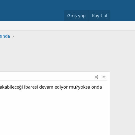
Giriş yap
Kayıt ol
kkında
#1
na bakabileceği ibaresi devam ediyor mu?yoksa onda