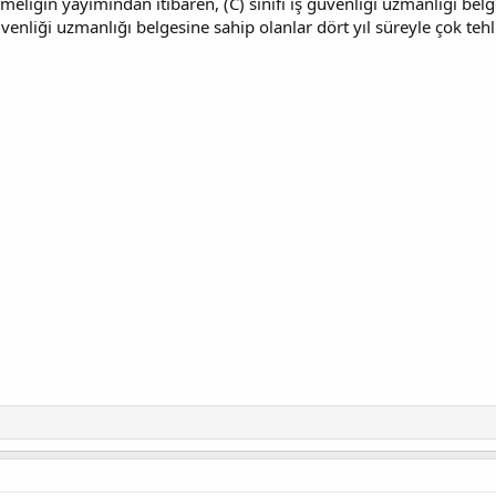
iğin yayımından itibaren, (C) sınıfı iş güvenliği uzmanlığı belgesi
güvenliği uzmanlığı belgesine sahip olanlar dört yıl süreyle çok tehl