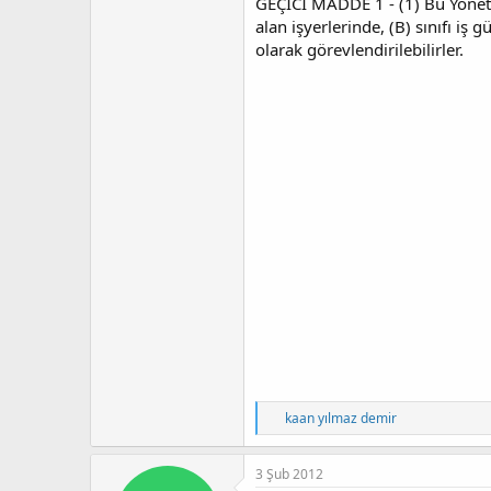
GEÇİCİ MADDE 1 - (1) Bu Yönetmel
alan işyerlerinde, (B) sınıfı iş 
olarak görevlendirilebilirler.
T
kaan yılmaz demir
e
p
k
3 Şub 2012
i