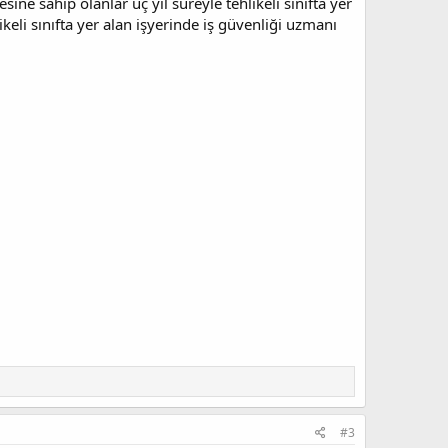
ne sahip olanlar üç yıl süreyle tehlikeli sınıfta yer
ikeli sınıfta yer alan işyerinde iş güvenliği uzmanı
#3