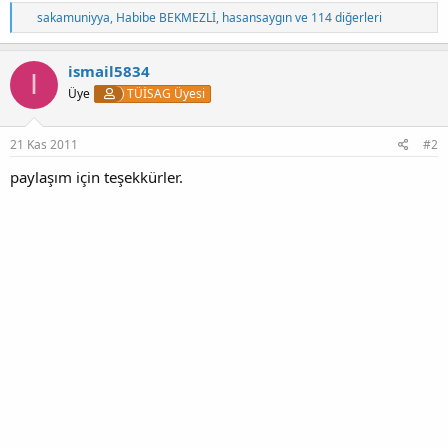
T
sakamuniyya
,
Habibe BEKMEZLİ
,
hasansaygın
ve 114 diğerleri
e
p
k
ismail5834
I
i
Üye
TÜİSAG Üyesi
l
e
r
:
21 Kas 2011
#2
paylaşım için teşekkürler.