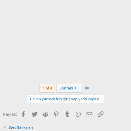
Son
1 of 4
Sonraki
Cevap yazmak için giriş yap yada kayıt ol.
Facebook
Twitter
Reddit
Pinterest
Tumblr
WhatsApp
E-posta
Link
Paylaş:
Soru Bankaları