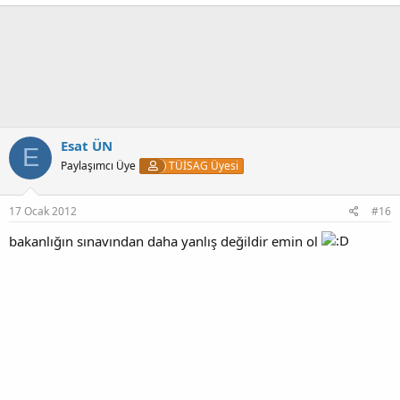
p
k
i
l
e
r
:
Esat ÜN
E
Paylaşımcı Üye
TÜİSAG Üyesi
17 Ocak 2012
#16
bakanlığın sınavından daha yanlış değildir emin ol