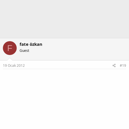
p
k
i
l
e
r
:
fate özkan
F
Guest
19 Ocak 2012
#19