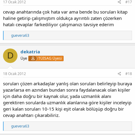
:
17 Ocak 2012
#17
cevap anahtarında çok hata var ama bende bu soruları kitap
haline getirip çalışmıştım oldukça ayrıntılı zaten çözerken
hatalı cevaplar farkediliyor çalışmanızı tavsiye ederim
T
guevera63
e
p
k
dekatria
D
i
Üye
TÜİSAG Üyesi
l
e
r
:
18 Ocak 2012
#18
soruları çözen arkadaşlar yanlış olan soruları belirleyip buraya
yazarlarsa en azından bundan sonra faydalanacak olan kişiler
için daha doğru bir kaynak olur, yada uzmanlık alanı
gerektiren sorularda uzmanlık alanlarına göre kişiler inceleyip
geri kalan soruları 10-15 kişi eşit olarak bölüşüp doğru bir
cevap anahtarı çıkarabiliriz.
T
guevera63
e