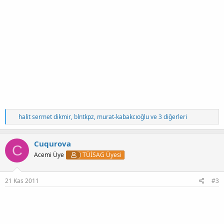
T
halit sermet dikmir
,
blntkpz
,
murat-kabakcıoğlu
ve 3 diğerleri
e
p
k
Cuqurova
C
i
Acemi Üye
TÜİSAG Üyesi
l
e
r
:
21 Kas 2011
#3