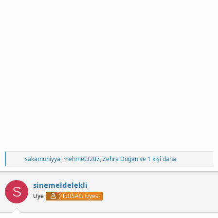
T
sakamuniyya
,
mehmet3207
,
Zehra Doğan
ve 1 kişi daha
e
p
k
sinemeldelekli
S
i
Üye
TÜİSAG Üyesi
l
e
r