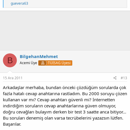
T
guevera63
e
p
k
i
l
e
r
:
BilgehanMehmet
B
Acemi Üye
TÜİSAG Üyesi
15 Ara 2011
#13
Arkadaşlar merhaba, bundan önceki çözdüğüm sorularda çok
fazla hatalı cevap anahtarına rastladım. Bu 2000 soruyu çözen
kullanan var mı? Cevap anahtarı güvenli mi? İnternetten
indirdiğim soruların cevap anahtarlarına güven olmuyor,
doğru cevağları bulayım derken bir test 3 saatte anca bitiyor...
Bu soruları denemiş olan varsa tecrübelerini yazazsın lütfen.
Başarılar.