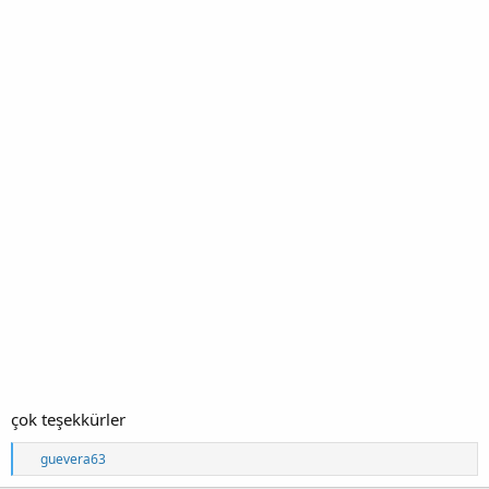
çok teşekkürler
T
guevera63
e