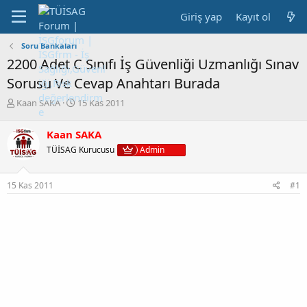
Giriş yap
Kayıt ol
Soru Bankaları
2200 Adet C Sınıfı İş Güvenliği Uzmanlığı Sınav
Sorusu Ve Cevap Anahtarı Burada
K
B
Kaan SAKA
15 Kas 2011
o
a
n
ş
Kaan SAKA
b
l
TÜİSAG Kurucusu
Admin
u
a
y
n
u
g
15 Kas 2011
#1
b
ı
a
ç
ş
t
l
a
a
r
t
i
a
h
n
i