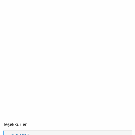
Teşekkürler
T