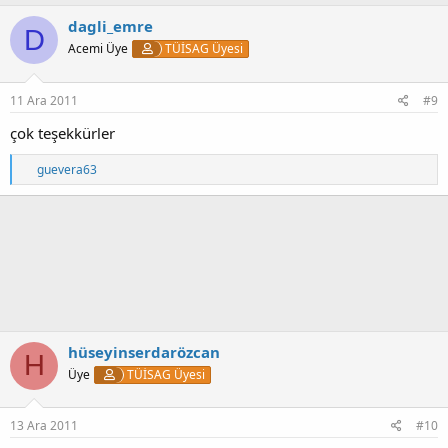
p
k
dagli_emre
D
i
Acemi Üye
TÜİSAG Üyesi
l
e
r
:
11 Ara 2011
#9
çok teşekkürler
T
guevera63
e
p
k
i
l
e
r
:
hüseyinserdarözcan
H
Üye
TÜİSAG Üyesi
13 Ara 2011
#10