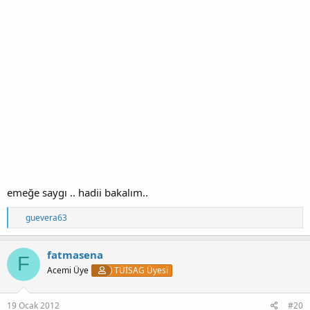
emeğe saygı .. hadii bakalım..
T
guevera63
e
p
k
fatmasena
F
i
Acemi Üye
TÜİSAG Üyesi
l
e
r
:
19 Ocak 2012
#20