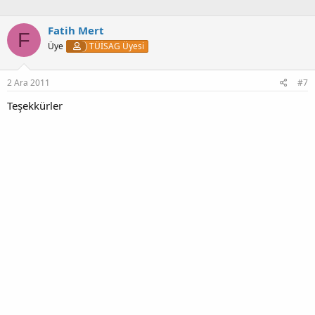
Fatih Mert
F
Üye
TÜİSAG Üyesi
2 Ara 2011
#7
Teşekkürler