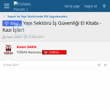
Giriş yap
Kayıt ol
İnşaat ve Yapı Sektöründe İSG Uygulamaları
Yapı Sektörü İş Güvenliği El Kitabı -
Bilgi :
Kazı İşleri
K
B
Kaan SAKA
15 Ara 2011
o
a
n
ş
Kaan SAKA
b
l
TÜİSAG Kurucusu
Admin
u
a
y
n
u
g
15 Ara 2011
#1
b
ı
a
ç
ş
t
l
a
a
r
t
i
a
h
n
i