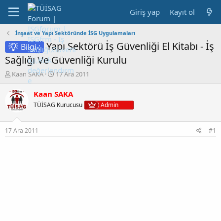
Giriş yap
Kayıt ol
İnşaat ve Yapı Sektöründe İSG Uygulamaları
Yapı Sektörü İş Güvenliği El Kitabı - İş
Bilgi :
Sağlığı Ve Güvenliği Kurulu
K
B
Kaan SAKA
17 Ara 2011
o
a
n
ş
Kaan SAKA
b
l
TÜİSAG Kurucusu
Admin
u
a
y
n
u
g
17 Ara 2011
#1
b
ı
a
ç
ş
t
l
a
a
r
t
i
a
h
n
i