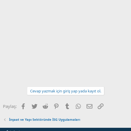
Cevap yazmak için giriş yap yada kayıt ol.
Facebook
Twitter
Reddit
Pinterest
Tumblr
WhatsApp
E-posta
Link
Paylaş:
İnşaat ve Yapı Sektöründe İSG Uygulamaları