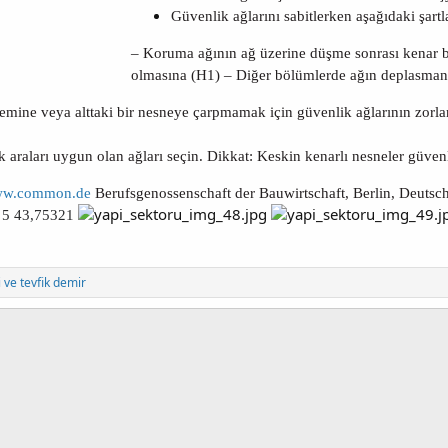
Güvenlik ağlarını sabitlerken aşağıdaki şar
–
Koruma ağının ağ üzerine düşme sonrası kenar 
olmasına (H1)
–
Diğer bölümlerde ağın deplasman
mine veya alttaki bir nesneye çarpmamak için güvenlik ağlarının zor
araları uygun olan ağları seçin. Dikkat: Keskin kenarlı nesneler güvenli
w.common.de
Berufsgenossenschaft der Bauwirtschaft, Berlin, Deutsc
 5 43,75321
i
ve
tevfik demir