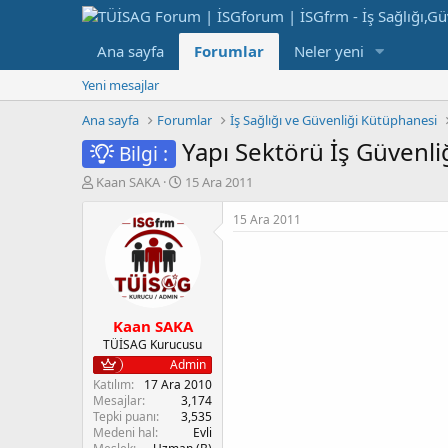
Ana sayfa
Forumlar
Neler yeni
Yeni mesajlar
Ana sayfa
Forumlar
İş Sağlığı ve Güvenliği Kütüphanesi
Yapı Sektörü İş Güvenliğ
Bilgi :
K
B
Kaan SAKA
15 Ara 2011
o
a
n
ş
15 Ara 2011
b
l
u
a
y
n
u
g
b
ı
Kaan SAKA
a
ç
ş
t
TÜİSAG Kurucusu
l
a
Admin
a
r
Katılım
17 Ara 2010
t
i
Mesajlar
3,174
a
h
Tepki puanı
3,535
Medeni hal
Evli
n
i