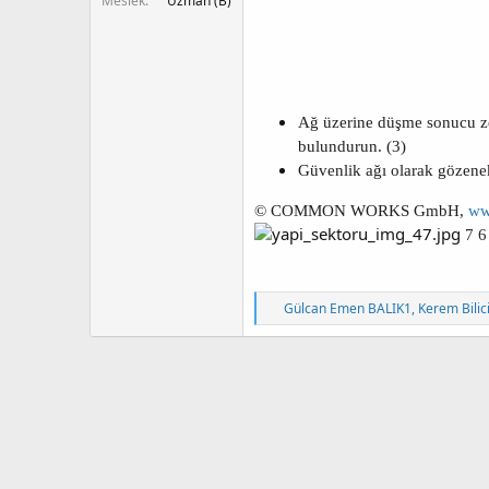
Meslek
Uzman (B)
Ağ üzerine düşme sonucu ze
bulundurun. (3)
Güvenlik ağı olarak gözenek 
© COMMON WORKS GmbH,
ww
7 6
T
Gülcan Emen BALIK1
,
Kerem Bilic
e
p
k
i
l
e
r
: