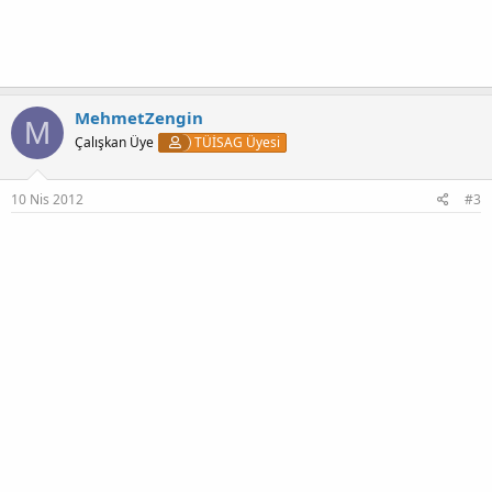
MehmetZengin
M
Çalışkan Üye
TÜİSAG Üyesi
10 Nis 2012
#3