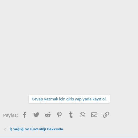
Cevap yazmak için giriş yap yada kayıt ol.
Facebook
Twitter
Reddit
Pinterest
Tumblr
WhatsApp
E-posta
Link
Paylaş:
İş Sağlığı ve Güvenliği Hakkında