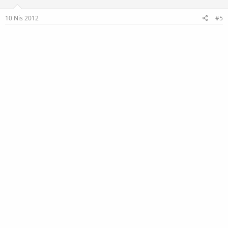
e
r
:
10 Nis 2012
#5