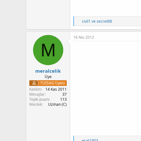
T
civil1
ve
secret88
e
p
k
16 Nis 2012
i
M
l
e
r
:
meralcelik
Üye
TÜİSAG Üyesi
Katılım
14 Kas 2011
Mesajlar
37
Tepki puanı
113
Meslek
Uzman (C)
T
esat1903