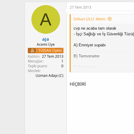
27 Tem 2013
A
Orkun ULU' Alıntı:
cvp ne acaba tam olarak
-
İşçi Sağlığı ve İş Güvenliği Tüz
aja
Acemi Üye
A)
Emniyet supabı
TÜİSAG Üyesi
B)
Termometre
Katılım
27 Tem 2013
Mesajlar
1
Tepki puanı
0
C)
Barometre
Meslek
Uzman Adayı (C)
D)
Boşaltma vanası
HİÇBİRİ