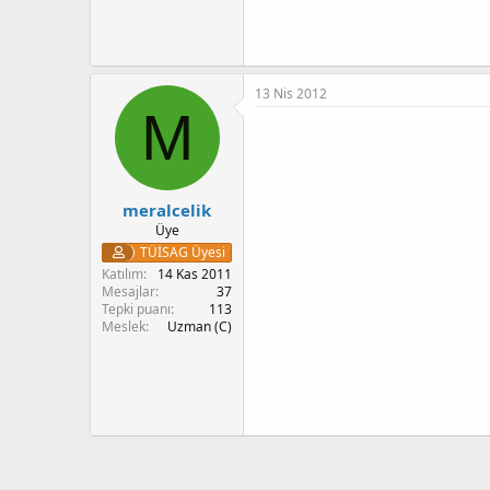
13 Nis 2012
M
meralcelik
Üye
TÜİSAG Üyesi
Katılım
14 Kas 2011
Mesajlar
37
Tepki puanı
113
Meslek
Uzman (C)