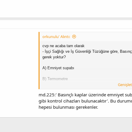
orkunulu' Alıntı:
cvp ne acaba tam olarak
-
İşçi Sağlığı ve İş Güvenliği Tüzüğüne göre,
Basınç
gerek yoktur?
A)
Emniyet supabı
B)
Termometre
Genişletm
C)
Barometre
md.225:' Basınçlı kaplar üzerinde emniyet s
gibi kontrol cihazları bulunacaktır'. Bu duru
D)
Boşaltma vanası
hepesi bulunması gerekenler.