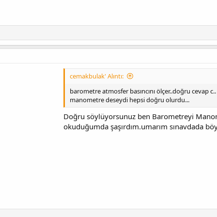
cemakbulak' Alıntı:
barometre atmosfer basıncını ölçer..doğru cevap c..
manometre deseydi hepsi doğru olurdu...
Doğru söylüyorsunuz ben Barometreyi Mano
okuduğumda şaşırdım.umarım sınavdada böyl