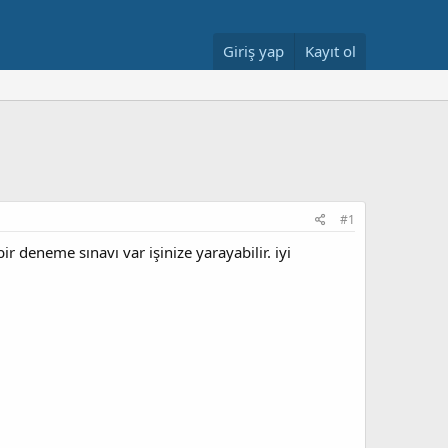
Giriş yap
Kayıt ol
#1
r deneme sınavı var işinize yarayabilir. iyi