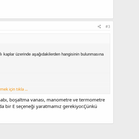
#3
lı kaplar üzerinde aşağıdakilerden hangisinin bulunmasına
ek için tıkla ...
ubabı, boşaltma vanası, manometre ve termometre
mda bir E seçeneği yaratmamız gerekiyor.Çünkü