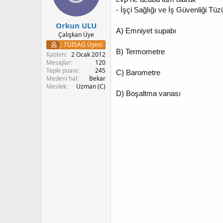
r
-
İşçi Sağlığı ve İş Güvenliği Tü
:
Orkun ULU
A)
Emniyet supabı
Çalışkan Üye
TÜİSAG Üyesi
B)
Termometre
Katılım
2 Ocak 2012
Mesajlar
120
Tepki puanı
245
C)
Barometre
Medeni hal
Bekar
Meslek
Uzman (C)
D)
Boşaltma vanası