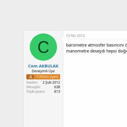
13 Nis 2012
C
barometre atmosfer basıncını öl
manometre deseydi hepsi doğru
Cem AKBULAK
Deneyimli Üye
TÜİSAG Üyesi
Katılım
2 Şub 2012
Mesajlar
638
Tepki puanı
813