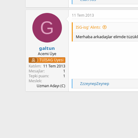
e
p
k
11 Tem 2013
i
G
l
ISG-isg' Alıntı:
e
r
Merhaba arkadaşlar elimde tüzüklerl
:
galtun
Acemi Üye
TÜİSAG Üyesi
Katılım
11 Tem 2013
Mesajlar
1
Tepki puanı
1
Meslek
T
ZzzeynepZeynep
Uzman Adayı (C)
e
p
k
i
l
e
r
: