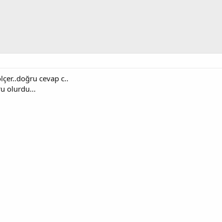
çer..doğru cevap c..
 olurdu...