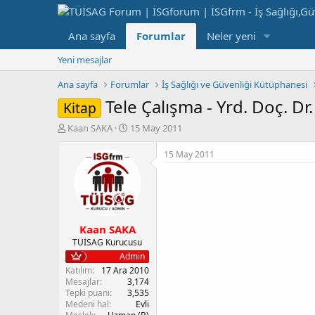
Ana sayfa
Forumlar
Neler yeni
Yeni mesajlar
Ana sayfa
Forumlar
İş Sağlığı ve Güvenliği Kütüphanesi
Tele Çalışma - Yrd. Doç. D
Kitap
K
B
Kaan SAKA
15 May 2011
o
a
n
ş
15 May 2011
b
l
u
a
y
n
u
g
b
ı
Kaan SAKA
a
ç
ş
t
TÜİSAG Kurucusu
l
a
Admin
a
r
Katılım
17 Ara 2010
t
i
Mesajlar
3,174
a
h
Tepki puanı
3,535
Medeni hal
Evli
n
i