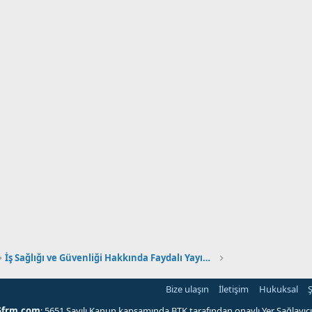
İş Sağlığı ve Güvenliği Hakkında Faydalı Yayınlar
Bize ulaşın
İletişim
Hukuksal
Ş
Gfrm.com
; 5651 Sayılı Kanun kapsamında BTK tarafından onaylı Yer Sağlayıcı'