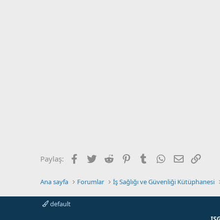
Facebook
Twitter
Reddit
Pinterest
Tumblr
WhatsApp
E-posta
Link
Paylaş:
Ana sayfa
Forumlar
İş Sağlığı ve Güvenliği Kütüphanesi
default
IS