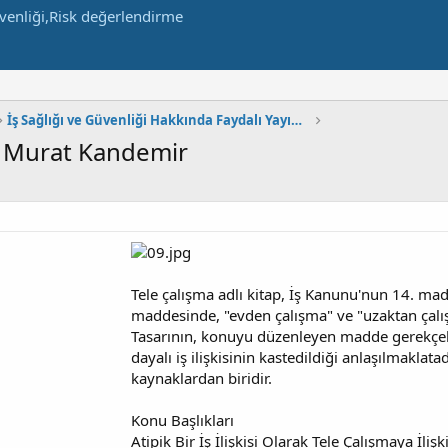
İş Sağlığı ve Güvenliği Hakkında Faydalı Yayınlar
r. Murat Kandemir
Tele çalışma adlı kitap, İş Kanunu'nun 14. m
maddesinde, "evden çalışma" ve "uzaktan çalış
Tasarının, konuyu düzenleyen madde gerekçele
dayalı iş ilişkisinin kastedildiği anlaşılmaklat
kaynaklardan biridir.
Konu Başlıkları
Atipik Bir İş İlişkisi Olarak Tele Çalışmaya İlişk