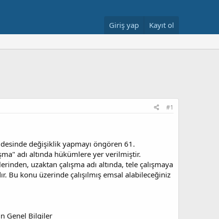
Giriş yap
Kayıt ol
#1
addesinde değişiklik yapmayı öngören 61.
ma" adı altında hükümlere yer verilmiştir.
rinden, uzaktan çalışma adı altında, tele çalışmaya
adır. Bu konu üzerinde çalışılmış emsal alabileceğiniz
in Genel Bilgiler