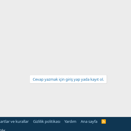
Cevap yazmak için giriş yap yada kayıt ol.
artlar ve kurallar
Gizlilik politikası
Yardım
Ana sayfa
R
S
S
dır.