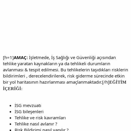
[h=1]
AMAÇ:
İşletmede, İş Sağlığı ve Güvenliği açısından
tehlike yaratan kaynakların ya da tehlikeli durumların
avlanması & tespit edilmesi. Bu tehlikelerin taşıdıkları risklerin
bildirimleri , derecelendirilerek, risk giderme sürecinde etkin
bir yol haritasının hazırlanması amaçlanmaktadır.[/h]
EĞİTİM
İÇERİĞİ:
İSG mevzuatı
İSG bileşenleri
Tehlike ve risk kavramları
Tehlike nasıl avlanır ?
Risk Bildirimi nasıl yapılır ?