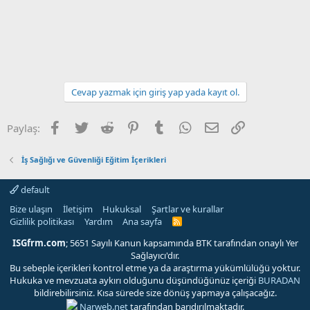
Cevap yazmak için giriş yap yada kayıt ol.
Facebook
Twitter
Reddit
Pinterest
Tumblr
WhatsApp
E-posta
Link
Paylaş:
İş Sağlığı ve Güvenliği Eğitim İçerikleri
default
Bize ulaşın
İletişim
Hukuksal
Şartlar ve kurallar
Gizlilik politikası
Yardım
Ana sayfa
R
S
S
ISGfrm.com
; 5651 Sayılı Kanun kapsamında BTK tarafından onaylı Yer
Sağlayıcı'dır.
Bu sebeple içerikleri kontrol etme ya da araştırma yükümlülüğü yoktur.
Hukuka ve mevzuata aykırı olduğunu düşündüğünüz içeriği
BURADAN
bildirebilirsiniz. Kısa sürede size dönüş yapmaya çalışacağız.
Narweb.net
tarafından barıdırılmaktadır.