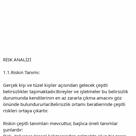
RİSK ANALİZİ
1.1.Riskin Tanımı:
Gerçek kişi ve tüzel kişiler açısından gelecek çeşitli
belirsizlikler taşımaktadır.Bireyler ve işletmeler bu belirsizlik
durumunda kendilerinin en az zararla çıkma amacını göz
önünde bulundururlar.Belirsizlik ortamı beraberinde çeşitli
riskleri ortaya çıkartır.
Riskin çeşitli tanımları mevcuttur, başlıca öneli tanımlar
şunlardır:
Risk, italyanca “risco” kelimesinden gelmekte olup bir zarar