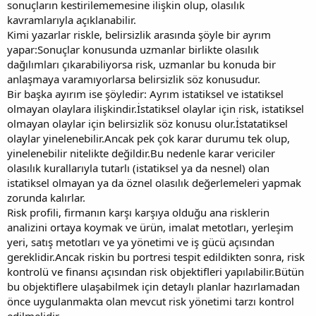
sonuçların kestirilememesine ilişkin olup, olasılık
kavramlarıyla açıklanabilir.
Kimi yazarlar riskle, belirsizlik arasında şöyle bir ayrım
yapar:Sonuçlar konusunda uzmanlar birlikte olasılık
dağılımları çıkarabiliyorsa risk, uzmanlar bu konuda bir
anlaşmaya varamıyorlarsa belirsizlik söz konusudur.
Bir başka ayırım ise şöyledir: Ayrım istatiksel ve istatiksel
olmayan olaylara ilişkindir.İstatiksel olaylar için risk, istatiksel
olmayan olaylar için belirsizlik söz konusu olur.İstatatiksel
olaylar yinelenebilir.Ancak pek çok karar durumu tek olup,
yinelenebilir nitelikte değildir.Bu nedenle karar vericiler
olasılık kurallarıyla tutarlı (istatiksel ya da nesnel) olan
istatiksel olmayan ya da öznel olasılık değerlemeleri yapmak
zorunda kalırlar.
Risk profili, firmanın karşı karşıya olduğu ana risklerin
analizini ortaya koymak ve ürün, imalat metotları, yerleşim
yeri, satış metotları ve ya yönetimi ve iş gücü açısından
gereklidir.Ancak riskin bu portresi tespit edildikten sonra, risk
kontrolü ve finansı açısından risk objektifleri yapılabilir.Bütün
bu objektiflere ulaşabilmek için detaylı planlar hazırlamadan
önce uygulanmakta olan mevcut risk yönetimi tarzı kontrol
edilmelidir.