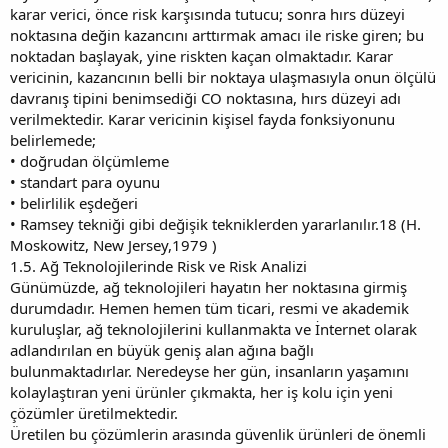
karar verici, önce risk karşısında tutucu; sonra hırs düzeyi
noktasına değin kazancını arttırmak amacı ile riske giren; bu
noktadan başlayak, yine riskten kaçan olmaktadır. Karar
vericinin, kazancının belli bir noktaya ulaşmasıyla onun ölçülü
davranış tipini benimsediği CO noktasına, hırs düzeyi adı
verilmektedir. Karar vericinin kişisel fayda fonksiyonunu
belirlemede;
• doğrudan ölçümleme
• standart para oyunu
• belirlilik eşdeğeri
• Ramsey tekniği gibi değişik tekniklerden yararlanılır.18 (H.
Moskowitz, New Jersey,1979 )
1.5. Ağ Teknolojilerinde Risk ve Risk Analizi
Günümüzde, ağ teknolojileri hayatın her noktasına girmiş
durumdadır. Hemen hemen tüm ticari, resmi ve akademik
kuruluşlar, ağ teknolojilerini kullanmakta ve İnternet olarak
adlandırılan en büyük geniş alan ağına bağlı
bulunmaktadırlar. Neredeyse her gün, insanların yaşamını
kolaylaştıran yeni ürünler çıkmakta, her iş kolu için yeni
çözümler üretilmektedir.
Üretilen bu çözümlerin arasında güvenlik ürünleri de önemli