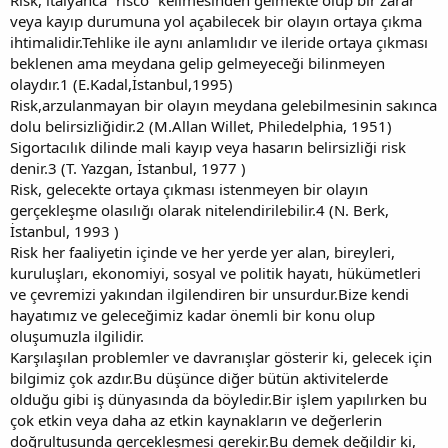
veya kayıp durumuna yol açabilecek bir olayın ortaya çıkma
ihtimalidir.Tehlike ile aynı anlamlıdır ve ileride ortaya çıkması
beklenen ama meydana gelip gelmeyeceği bilinmeyen
olaydır.1 (E.Kadal,İstanbul,1995)
Risk,arzulanmayan bir olayın meydana gelebilmesinin sakınca
dolu belirsizliğidir.2 (M.Allan Willet, Philedelphia, 1951)
Sigortacılık dilinde mali kayıp veya hasarın belirsizliği risk
denir.3 (T. Yazgan, İstanbul, 1977 )
Risk, gelecekte ortaya çıkması istenmeyen bir olayın
gerçekleşme olasılığı olarak nitelendirilebilir.4 (N. Berk,
İstanbul, 1993 )
Risk her faaliyetin içinde ve her yerde yer alan, bireyleri,
kuruluşları, ekonomiyi, sosyal ve politik hayatı, hükümetleri
ve çevremizi yakından ilgilendiren bir unsurdur.Bize kendi
hayatımız ve geleceğimiz kadar önemli bir konu olup
oluşumuzla ilgilidir.
Karşılaşılan problemler ve davranışlar gösterir ki, gelecek için
bilgimiz çok azdır.Bu düşünce diğer bütün aktivitelerde
olduğu gibi iş dünyasında da böyledir.Bir işlem yapılırken bu
çok etkin veya daha az etkin kaynakların ve değerlerin
doğrultusunda gerçekleşmesi gerekir.Bu demek değildir ki,