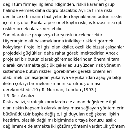
değil tüm firmayı ilgilendirdiğinden, riskli kararları grup
halinde vermek daha doğru olacaktır. Ayrıca firma riski
denilince o firmanın faaliyetinden kaynaklanan bütün riskler
içerilmiş olur. Bunlara personel kaybı riski, iş kazası riski gibi
riskler örnek olarak verilebilir.
Son olarak ise proje veya birey riski incelenecektir.
Hiyerarşinin alt basamaklarına inildikçe riskleri görmek
kolaylaşır. Proje ile ilgisi olan kişiler, özellikle bizzat çalışanlar
projedeki güçlükleri daha rahat görebilmektedirler. Ancak
projeleri bir bütün olarak göremediklerinden önemini tam
olarak kavramakta güçlük çekerler. Bu yüzden risk yönetim
sisteminde bütün riskleri görebilmek gerekli önlemleri
alabilmek için aşağıdan yukarıya ve yukarıdan aşağıya bilgi
ileten çok iyi bir mekanizmanın kurulmuş olması
gerekmektedir.10 ( R. Norman, London ,1993 )
1.3. Risk Analizi
Risk analizi, stratejik kararlarda ele alınan değişkenle ilgili
olan riskin kapsamlı olarak anlaşılması sağlayan yöntemlerin
bütünüdür.Bir başka değişle, ilgi duyulan değişkene ilişkin
kestirim, olasılık dağılımı biçiminde ortaya konur.Olasılık
dağılımını elde etmekte iki çözüm yöntemi vardır: İlk yöntem