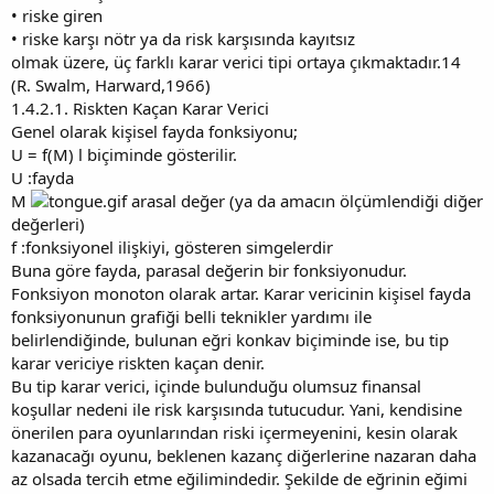
• riske giren
• riske karşı nötr ya da risk karşısında kayıtsız
olmak üzere, üç farklı karar verici tipi ortaya çıkmaktadır.14
(R. Swalm, Harward,1966)
1.4.2.1. Riskten Kaçan Karar Verici
Genel olarak kişisel fayda fonksiyonu;
U = f(M) l biçiminde gösterilir.
U :fayda
M
arasal değer (ya da amacın ölçümlendiği diğer
değerleri)
f :fonksiyonel ilişkiyi, gösteren simgelerdir
Buna göre fayda, parasal değerin bir fonksiyonudur.
Fonksiyon monoton olarak artar. Karar vericinin kişisel fayda
fonksiyonunun grafiği belli teknikler yardımı ile
belirlendiğinde, bulunan eğri konkav biçiminde ise, bu tip
karar vericiye riskten kaçan denir.
Bu tip karar verici, içinde bulunduğu olumsuz finansal
koşullar nedeni ile risk karşısında tutucudur. Yani, kendisine
önerilen para oyunlarından riski içermeyenini, kesin olarak
kazanacağı oyunu, beklenen kazanç diğerlerine nazaran daha
az olsada tercih etme eğilimindedir. Şekilde de eğrinin eğimi