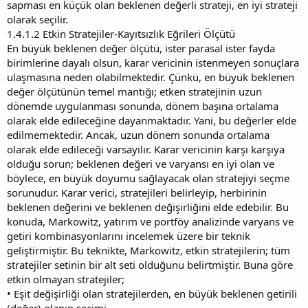
sapması en küçük olan beklenen değerli strateji, en iyi strateji
olarak seçilir.
1.4.1.2 Etkin Stratejiler-Kayıtsızlık Eğrileri Ölçütü
En büyük beklenen değer ölçütü, ister parasal ister fayda
birimlerine dayalı olsun, karar vericinin istenmeyen sonuçlara
ulaşmasına neden olabilmektedir. Çünkü, en büyük beklenen
değer ölçütünün temel mantığı; etken stratejinin uzun
dönemde uygulanması sonunda, dönem başına ortalama
olarak elde edileceğine dayanmaktadır. Yani, bu değerler elde
edilmemektedir. Ancak, uzun dönem sonunda ortalama
olarak elde edileceği varsayılır. Karar vericinin karşı karşıya
olduğu sorun; beklenen değeri ve varyansı en iyi olan ve
böylece, en büyük doyumu sağlayacak olan stratejiyi seçme
sorunudur. Karar verici, stratejileri belirleyip, herbirinin
beklenen değerini ve beklenen değişirliğini elde edebilir. Bu
konuda, Markowitz, yatırım ve portföy analizinde varyans ve
getiri kombinasyonlarını incelemek üzere bir teknik
geliştirmiştir. Bu teknikte, Markowitz, etkin stratejilerin; tüm
stratejiler setinin bir alt seti olduğunu belirtmiştir. Buna göre
etkin olmayan stratejiler;
• Eşit değişirliği olan stratejilerden, en büyük beklenen getirili
(değer) olanın seçimi,