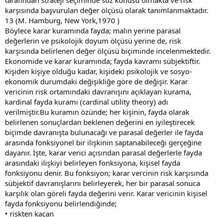
karşısında başvurulan değer ölçüsü olarak tanımlanmaktadır.
13 (M. Hamburg, New York,1970 )
Böylece karar kuramında fayda; malın yerine parasal
değerlerin ve psikolojik doyum ölçüsü yerine de, risk
karşısında belirlenen değer ölçüsü biçiminde incelenmektedir.
Ekonomide ve karar kuramında; fayda kavramı sübjektiftir.
Kişiden kişiye olduğu kadar, kişideki psikolojik ve sosyo-
ekonomik durumdaki değişikliğe göre de değişir. Karar
vericinin risk ortamındaki davranışını açıklayan kurama,
kardinal fayda kuramı (cardinal utility theory) adı
verilmiştir.Bu kuramın özünde; her kişinin, fayda olarak
belirlenen sonuçlardan beklenen değerini en iyileştirecek
biçimde davranışta bulunacağı ve parasal değerler ile fayda
arasında fonksiyonel bir ilişkinin saptanabileceği gerçeğine
dayanır. İşte, karar verici açısından parasal değerlerle fayda
arasındaki ilişkiyi belirleyen fonksiyona, kişisel fayda
fonksiyonu denir. Bu fonksiyon; karar vercinin risk karşısında
sübjektif davranışlarını belirleyerek, her bir parasal sonuca
karşılık olan göreli fayda değerini verir. Karar vericinin kişisel
fayda fonksiyonu belirlendiğinde;
• riskten kaçan