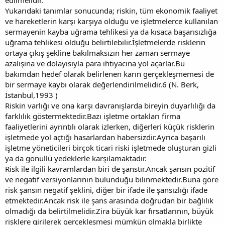
Yukarıdaki tanımlar sonucunda; riskin, tüm ekonomik faaliyet
ve hareketlerin karşı karşıya olduğu ve işletmelerce kullanılan
sermayenin kayba uğrama tehlikesi ya da kısaca başarısızlığa
uğrama tehlikesi olduğu belirtilebilir.İşletmelerde risklerin
ortaya çıkış şekline bakılmaksızın her zaman sermaye
azalışına ve dolayısıyla para ihtiyacına yol açarlar.Bu
bakımdan hedef olarak belirlenen karın gerçekleşmemesi de
bir sermaye kaybı olarak değerlendirilmelidir.6 (N. Berk,
İstanbul,1993 )
Riskin varlığı ve ona karşı davranışlarda bireyin duyarlılığı da
farklılık göstermektedir.Bazı işletme ortakları firma
faaliyetlerini ayrıntılı olarak izlerken, diğerleri küçük risklerin
işletmede yol açtığı hasarlardan habersizdir.Ayrıca başarılı
işletme yöneticileri birçok ticari riski işletmede oluşturan gizli
ya da gönüllü yedeklerle karşılamaktadır.
Risk ile ilgili kavramlardan biri de şanstır.Ancak şansın pozitif
ve negatif versiyonlarının bulunduğu bilinmektedir.Buna göre
risk şansın negatif şeklini, diğer bir ifade ile şansızlığı ifade
etmektedir.Ancak risk ile şans arasında doğrudan bir bağlılık
olmadığı da belirtilmelidir.Zira büyük kar fırsatlarının, büyük
risklere girilerek gerçekleşmesi mümkün olmakla birlikte