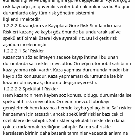
risk kaynağı için güvenilir veriler bulmak imkansızdır. Bu gibi
durumlarda olay tüm risk yönetim sistemini
ilgilendirmektedir.
1.2.2.2 Kazançlara ve Kayıplara Göre Risk Sınıflandırması
Riskleri kazanç ve kaybı göz önünde bulundurarak saf ve
spekülatif olmak üzere ikiye ayırabiliriz. Bu iki çeşit risk
aşağıda incelenmiştir.
1.2.2.2.1 Saf Riskler
Kazançtan söz edilmeyen sadece kayıp ihtimali bulunan
durumlarda saf riskler mevcuttur. Örneğin otomobil sahibinin
kaza yapma riski vardır. Kaza yapması durumunda maddi bir
kayıp söz konusudur. Kaza yapmaması durumunda ise bir
kazancı olmayacak, durumu değişmeyecektir.
1.2.2.2.2 Spekülatif Riskler
Hem kazancın hem kaybın söz konusu olduğu durumlarda ise
spekülatif risk mevcuttur. Örneğin mevcut fabrikayı
genişletmek hem kazanca hemde kayba yol açabilir. Saf riskler
her zaman için tatsızdır, ancak spekülatif riskler bazı çekici
özelliklere de sahiptir. Saf riskler spekülatif risklerden daha
çok tekrarlanmak özelliğine sahiptir. Bu da saf riskle
karşılaşan birinin daha başarılı tahminler yapacağı anlamına