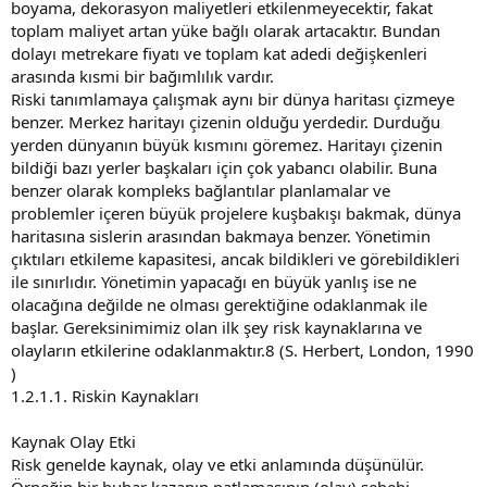
boyama, dekorasyon maliyetleri etkilenmeyecektir, fakat
toplam maliyet artan yüke bağlı olarak artacaktır. Bundan
dolayı metrekare fiyatı ve toplam kat adedi değişkenleri
arasında kısmi bir bağımlılık vardır.
Riski tanımlamaya çalışmak aynı bir dünya haritası çizmeye
benzer. Merkez haritayı çizenin olduğu yerdedir. Durduğu
yerden dünyanın büyük kısmını göremez. Haritayı çizenin
bildiği bazı yerler başkaları için çok yabancı olabilir. Buna
benzer olarak kompleks bağlantılar planlamalar ve
problemler içeren büyük projelere kuşbakışı bakmak, dünya
haritasına sislerin arasından bakmaya benzer. Yönetimin
çıktıları etkileme kapasitesi, ancak bildikleri ve görebildikleri
ile sınırlıdır. Yönetimin yapacağı en büyük yanlış ise ne
olacağına değilde ne olması gerektiğine odaklanmak ile
başlar. Gereksinimimiz olan ilk şey risk kaynaklarına ve
olayların etkilerine odaklanmaktır.8 (S. Herbert, London, 1990
)
1.2.1.1. Riskin Kaynakları
Kaynak Olay Etki
Risk genelde kaynak, olay ve etki anlamında düşünülür.
Örneğin bir buhar kazanın patlamasının (olay) sebebi