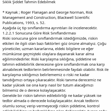
Sıklık Şiddet Tahmin Edebilmek
* Kaynak ; Roger Flanagan and George Norman, Risk
Management and Construction, Blackwell Scientific
Publications, 1993, s. 52.
Aşağıda üç tip sınıflandırma ayrıntıları ile incelenecektir.
1.2.2.1 Sonucuna Göre Risk Sınıflandırması
Riski sonucuna göre sınıflandırmak istediğimizde, riskin
etkileri ile ilgili olan bazı faktörleri göz önüne almalıyız. Çoğu
yöneticiler, uzman kararlarına, eldeki bilgilere ve eğer
mümkünse geçmişteki olaylara dayanarak karar alma
eğilimindedirler. Riski karşılaşma sıklığına, şiddetine ve
tahmin edilebilirlik derecesine göre sınıflandırmak ona karşı
alınabilecek tedbirlerin belirlenmesinde faydalı olabilir. Risk ile
karşılaşma sıklığımızı belirlememiz o riski ne kadar
tanıdığımızı ortaya çıkaracaktır. Riski tanıma derecemiz ne
kadar yüksek ise ona karşı nasıl bir tutum alacağımızı
bilmemiz de o derece kolaylaşacaktır.
Genelde bir riskin tahmin edilebilirliği ne kadar yüksek ise
tedbir almada o derecede kolaylaşacaktır. Ancak tedbirin
olumlu sonuç verip vermeyeceği riskin şiddetine, kontrol
edilebilirliğine ve bağımlılığına göre değişecektir. Ayrıca çoğu