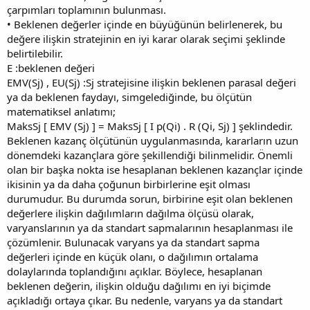
çarpımları toplamının bulunması.
• Beklenen değerler içinde en büyüğünün belirlenerek, bu
değere ilişkin stratejinin en iyi karar olarak seçimi şeklinde
belirtilebilir.
E :beklenen değeri
EMV(Sj) , EU(Sj) :Sj stratejisine ilişkin beklenen parasal değeri
ya da beklenen faydayı, simgelediğinde, bu ölçütün
matematiksel anlatımı;
MaksSj [ EMV (Sj) ] = MaksSj [ I p(Qi) . R (Qi, Sj) ] şeklindedir.
Beklenen kazanç ölçütünün uygulanmasında, kararların uzun
dönemdeki kazançlara göre şekillendiği bilinmelidir. Önemli
olan bir başka nokta ise hesaplanan beklenen kazançlar içinde
ikisinin ya da daha çoğunun birbirlerine eşit olması
durumudur. Bu durumda sorun, birbirine eşit olan beklenen
değerlere ilişkin dağılımların dağılma ölçüsü olarak,
varyanslarının ya da standart sapmalarının hesaplanması ile
çözümlenir. Bulunacak varyans ya da standart sapma
değerleri içinde en küçük olanı, o dağılımın ortalama
dolaylarında toplandığını açıklar. Böylece, hesaplanan
beklenen değerin, ilişkin olduğu dağılımı en iyi biçimde
açıkladığı ortaya çıkar. Bu nedenle, varyans ya da standart