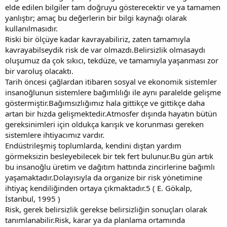
elde edilen bilgiler tam doğruyu gösterecektir ve ya tamamen
yanlıştır; amaç bu değerlerin bir bilgi kaynağı olarak
kullanılmasıdır.
Riski bir ölçüye kadar kavrayabiliriz, zaten tamamıyla
kavrayabilseydik risk de var olmazdı.Belirsizlik olmasaydı
oluşumuz da çok sıkıcı, tekdüze, ve tamamıyla yaşanması zor
bir varoluş olacaktı.
Tarih öncesi çağlardan itibaren sosyal ve ekonomik sistemler
insanoğlunun sistemlere bağımlılığı ile aynı paralelde gelişme
göstermiştir.Bağımsızlığımız hala gittikçe ve gittikçe daha
artan bir hızda gelişmektedir.Atmosfer dışında hayatın bütün
gereksinimleri için oldukça karışık ve korunması gereken
sistemlere ihtiyacımız vardır.
Endüstrileşmiş toplumlarda, kendini dıştan yardım
görmeksizin besleyebilecek bir tek fert bulunur.Bu gün artık
bu insanoğlu üretim ve dağıtım hattında zincirlerine bağımlı
yaşamaktadır.Dolayısıyla da organize bir risk yönetimine
ihtiyaç kendiliğinden ortaya çıkmaktadır.5 ( E. Gökalp,
İstanbul, 1995 )
Risk, gerek belirsizlik gerekse belirsizliğin sonuçları olarak
tanımlanabilir.Risk, karar ya da planlama ortamında