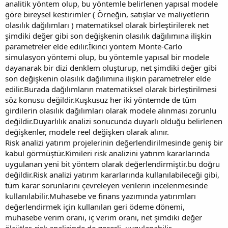
analitik yöntem olup, bu yöntemle belirlenen yapısal modele
göre bireysel kestirimler ( Örneğin, satışlar ve maliyetlerin
olasılık dağılımları ) matematiksel olarak birleştirilerek net
şimdiki değer gibi son değişkenin olasılık dağılımına ilişkin
parametreler elde edilir.İkinci yöntem Monte-Carlo
simulasyon yöntemi olup, bu yöntemle yapısal bir modele
dayanarak bir dizi denklem oluşturup, net şimdiki değer gibi
son değişkenin olasılık dağılımına ilişkin parametreler elde
edilir.Burada dağılımların matematiksel olarak birleştirilmesi
söz konusu değildir.Kuşkusuz her iki yöntemde de tüm
girdilerin olasılık dağılımları olarak modele alınması zorunlu
değildir.Duyarlılık analizi sonucunda duyarlı olduğu belirlenen
değişkenler, modele reel değişken olarak alınır.
Risk analizi yatırım projelerinin değerlendirilmesinde geniş bir
kabul görmüştür.Kimileri risk analizini yatırım kararlarında
uygulanan yeni bit yöntem olarak değerlendirmiştir.bu doğru
değildir.Risk analizi yatırım kararlarında kullanılabileceği gibi,
tüm karar sorunlarını çevreleyen verilerin incelenmesinde
kullanılabilir.Muhasebe ve finans yazımında yatırımları
değerlendirmek için kullanılan geri ödeme dönemi,
muhasebe verim oranı, iç verim oranı, net şimdiki değer
ölçütler, risk analizinde de geçerli, uygulanabilir