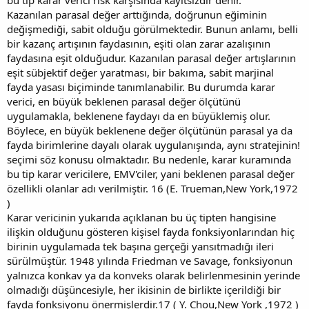
Kazanılan parasal değer arttığında, doğrunun eğiminin
değişmediği, sabit olduğu görülmektedir. Bunun anlamı, belli
bir kazanç artışının faydasının, eşiti olan zarar azalışının
faydasına eşit olduğudur. Kazanılan parasal değer artışlarının
eşit sübjektif değer yaratması, bir bakıma, sabit marjinal
fayda yasası biçiminde tanımlanabilir. Bu durumda karar
verici, en büyük beklenen parasal değer ölçütünü
uygulamakla, beklenene faydayı da en büyüklemiş olur.
Böylece, en büyük beklenene değer ölçütünün parasal ya da
fayda birimlerine dayalı olarak uygulanışında, aynı stratejinin!
seçimi söz konusu olmaktadır. Bu nedenle, karar kuramında
bu tip karar vericilere, EMV'ciler, yani beklenen parasal değer
özellikli olanlar adı verilmiştir. 16 (E. Trueman,New York,1972
)
Karar vericinin yukarıda açıklanan bu üç tipten hangisine
ilişkin olduğunu gösteren kişisel fayda fonksiyonlarından hiç
birinin uygulamada tek başına gerçeği yansıtmadığı ileri
sürülmüştür. 1948 yılında Friedman ve Savage, fonksiyonun
yalnızca konkav ya da konveks olarak belirlenmesinin yerinde
olmadığı düşüncesiyle, her ikisinin de birlikte içerildiği bir
fayda fonksiyonu önermişlerdir.17 ( Y. Chou,New York ,1972 )