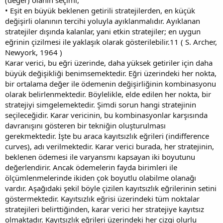
• Eşit en büyük beklenen getirili stratejilerden, en küçük
değişirli olanının tercihi yoluyla ayıklanmalıdır. Ayıklanan
stratejiler dışında kalanlar, yani etkin stratejiler; en uygun
eğrinin çizilmesi ile yaklaşık olarak gösterilebilir.11 ( S. Archer,
Newyork, 1964 )
Karar verici, bu eğri üzerinde, daha yüksek getiriler için daha
büyük değişikliği benimsemektedir. Eğri üzerindeki her nokta,
bir ortalama değer ile ödemenin değişirliğinin kombinasyonu
olarak belirlenmektedir. Böylelikle, elde edilen her nokta, bir
stratejiyi simgelemektedir. Şimdi sorun hangi stratejinin
seçileceğidir. Karar vericinin, bu kombinasyonlar karşısında
davranışını gösteren bir tekniğin oluşturulması
gerekmektedir. İşte bu araca kayıtsızlık eğrileri (indifference
curves), adı verilmektedir. Karar verici burada, her stratejinin,
beklenen ödemesi ile varyansmı kapsayan iki boyutunu
değerlendirir. Ancak ödemelerin fayda birimleri ile
ölçümlenmelerinde ikiden çok boyutlu olabilme olanağı
vardır. Aşağıdaki şekil böyle çizilen kayıtsızlık eğrilerinin setini
göstermektedir. Kayıtsızlık eğrisi üzerindeki tüm noktalar
stratejileri belirttiğinden, karar verici her stratejiye kayıtsız
olmaktadır. Kayıtsızlık eğrileri üzerindeki her çizgi olurlu