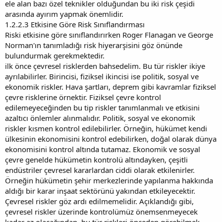
ele alan bazı özel teknikler olduğundan bu iki risk çeşidi
arasında ayırım yapmak önemlidir.
1.2.2.3 Etkisine Göre Risk Sınıflandırması
Riski etkisine göre sınıflandırırken Roger Flanagan ve George
Norman'ın tanımladığı risk hiyerarşisini göz önünde
bulundurmak gerekmektedir.
ilk önce çevresel risklerden bahsedelim. Bu tür riskler ikiye
ayrılabilirler. Birincisi, fiziksel ikincisi ise politik, sosyal ve
ekonomik riskler. Hava şartları, deprem gibi kavramlar fiziksel
çevre risklerine örnektir. Fiziksel çevre kontrol
edilemeyeceğinden bu tip riskler tanımlanmalı ve etkisini
azaltıcı önlemler alınmalıdır. Politik, sosyal ve ekonomik
riskler kısmen kontrol edilebilirler. Örneğin, hükümet kendi
ülkesinin ekonomisini kontrol edebilirken, doğal olarak dünya
ekonomisini kontrol altında tutamaz. Ekonomik ve sosyal
çevre genelde hükümetin kontrolü altındayken, çeşitli
endüstriler çevresel kararlardan ciddi olarak etkilenirler.
Örneğin hükümetin şehir merkezlerinde yapılanma hakkında
aldığı bir karar inşaat sektörünü yakından etkileyecektir.
Çevresel riskler göz ardı edilmemelidir. Açıklandığı gibi,
çevresel riskler üzerinde kontrolümüz önemsenmeyecek
kadar az olacağından, bu tür riskleri önceden görebilmek