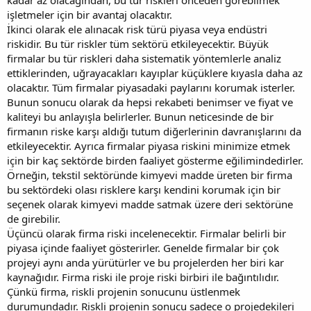
işletmeler için bir avantaj olacaktır.
İkinci olarak ele alınacak risk türü piyasa veya endüstri
riskidir. Bu tür riskler tüm sektörü etkileyecektir. Büyük
firmalar bu tür riskleri daha sistematik yöntemlerle analiz
ettiklerinden, uğrayacakları kayıplar küçüklere kıyasla daha az
olacaktır. Tüm firmalar piyasadaki paylarını korumak isterler.
Bunun sonucu olarak da hepsi rekabeti benimser ve fiyat ve
kaliteyi bu anlayışla belirlerler. Bunun neticesinde de bir
firmanın riske karşı aldığı tutum diğerlerinin davranışlarını da
etkileyecektir. Ayrıca firmalar piyasa riskini minimize etmek
için bir kaç sektörde birden faaliyet gösterme eğilimindedirler.
Örneğin, tekstil sektöründe kimyevi madde üreten bir firma
bu sektördeki olası risklere karşı kendini korumak için bir
seçenek olarak kimyevi madde satmak üzere deri sektörüne
de girebilir.
Üçüncü olarak firma riski incelenecektir. Firmalar belirli bir
piyasa içinde faaliyet gösterirler. Genelde firmalar bir çok
projeyi aynı anda yürütürler ve bu projelerden her biri kar
kaynağıdır. Firma riski ile proje riski birbiri ile bağıntılıdır.
Çünkü firma, riskli projenin sonucunu üstlenmek
durumundadır. Riskli projenin sonucu sadece o projedekileri