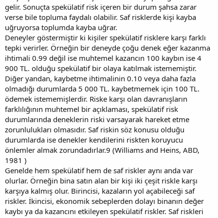
gelir. Sonuçta spekülatif risk içeren bir durum şahsa zarar
verse bile topluma faydalı olabilir. Saf risklerde kişi kayba
uğruyorsa toplumda kayba uğrar.
Deneyler göstermiştir ki kişiler spekülatif risklere karşı farklı
tepki verirler. Örneğin bir deneyde çoğu denek eğer kazanma
ihtimali 0.99 değil ise muhtemel kazancın 100 kaybın ise 4
900 TL. olduğu spekülatif bir olaya katılmak istememiştir.
Diğer yandan, kaybetme ihtimalinin 0.10 veya daha fazla
olmadığı durumlarda 5 000 TL. kaybetmemek için 100 TL.
ödemek istememişlerdir. Riske karşı olan davranışların
farklılığının muhtemel bir açıklaması, spekülatif risk
durumlarında deneklerin riski varsayarak hareket etme
zorunlulukları olmasıdır. Saf riskin söz konusu olduğu
durumlarda ise denekler kendilerini riskten koruyucu
önlemler almak zorundadırlar.9 (Williams and Heins, ABD,
1981 )
Genelde hem spekülatif hem de saf riskler aynı anda var
olurlar. Örneğin bina satın alan bir kişi iki çeşit riskle karşı
karşıya kalmış olur. Birincisi, kazaların yol açabileceği saf
riskler. İkincisi, ekonomik sebeplerden dolayı binanın değer
kaybı ya da kazancını etkileyen spekülatif riskler. Saf riskleri