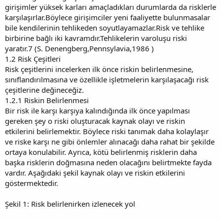
girişimler yüksek karları amaçladıkları durumlarda da risklerle
karşılaşırlar.Böylece girişimciler yeni faaliyette bulunmasalar
bile kendilerinin tehlikeden soyutlayamazlar.Risk ve tehlike
birbirine bağlı iki kavramdır.Tehlikelerin varoluşu riski
yaratır.7 (S. Denengberg,Pennsylavia,1986 )
1.2 Risk Çeşitleri
Risk çeşitlerini incelerken ilk önce riskin belirlenmesine,
sınıflandırılmasına ve özellikle işletmelerin karşılaşacağı risk
çeşitlerine değineceğiz.
1.2.1 Riskin Belirlenmesi
Bir risk ile karşı karşıya kalındığında ilk önce yapılması
gereken şey o riski oluşturacak kaynak olayı ve riskin
etkilerini belirlemektir. Böylece riski tanımak daha kolaylaşır
ve riske karşı ne gibi önlemler alınacağı daha rahat bir şekilde
ortaya konulabilir. Ayrıca, kötü belirlenmiş risklerin daha
başka risklerin doğmasına neden olacağını belirtmekte fayda
vardır. Aşağıdaki şekil kaynak olayı ve riskin etkilerini
göstermektedir.
Şekil 1: Risk belirlenirken izlenecek yol