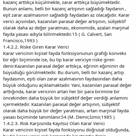
kazanç arttıkça küçülmekte, zarar arttıkça büyümektedir.
Bunun anlamı, belli bir kazanç artışının sağladığı faydanın ,
eşit zarar azalmasının sağladığı faydadan az olacağıdır. Karar
verici açısından, kazanılan parasal değer artışının, sübjektif
olarak daha az değer yaratması, ekonomide, azalan marjinal
fayda yasası adıyla bilinmektedir.15 ( G. Calvert, San
Francisco,1993 )
1.4.2.2. Riske Giren Karar Verici
Karar vericinin kişisel fayda fonksiyonunun grafiği konveks
bir eğri biçiminde ise, bu tip karar vericiye riske giren
denir.Kazanılan parasal değer arttıkça, eğrinin eğiminin de
büyüdüğü görülmektedir. Bu durum, belli bir kazanç artışı
faydasının, eşiti olan zarar azalmasının faydasından daha
büyük olduğunu açıklamaktadır. Yani, kazanılan parasal değer
arttığında, karar vericinin artan her bir para birimine bir
öncekinden daha büyük bir sübjektif değer verdiği anlamını
içermektedir. Kazanılan parasal değer artışının, sübjektif
olarak daha büyük bir değer yaratması, artan marjinal fayda
yasası biçiminde tanımlanır.54 (M. Demir,İzmir,1985 )
1.4.2.3. Risk Karşısında Kayıtsız Olan Karar Verici
Karar vericinin kişisel fayda fonksiyonu doğrusal olduğunda,
bu tip karar verici risk karşısında kayıtsızdır denir.