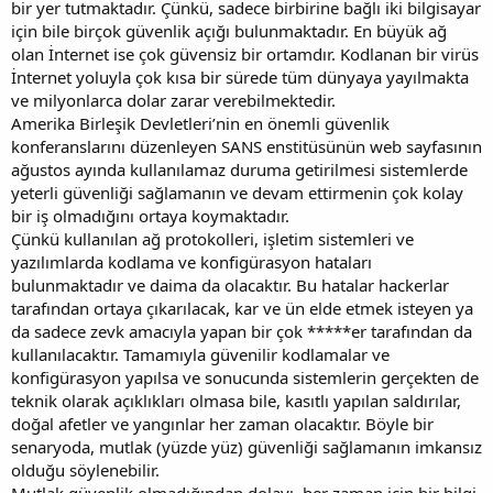
bir yer tutmaktadır. Çünkü, sadece birbirine bağlı iki bilgisayar
için bile birçok güvenlik açığı bulunmaktadır. En büyük ağ
olan İnternet ise çok güvensiz bir ortamdır. Kodlanan bir virüs
İnternet yoluyla çok kısa bir sürede tüm dünyaya yayılmakta
ve milyonlarca dolar zarar verebilmektedir.
Amerika Birleşik Devletleri’nin en önemli güvenlik
konferanslarını düzenleyen SANS enstitüsünün web sayfasının
ağustos ayında kullanılamaz duruma getirilmesi sistemlerde
yeterli güvenliği sağlamanın ve devam ettirmenin çok kolay
bir iş olmadığını ortaya koymaktadır.
Çünkü kullanılan ağ protokolleri, işletim sistemleri ve
yazılımlarda kodlama ve konfigürasyon hataları
bulunmaktadır ve daima da olacaktır. Bu hatalar hackerlar
tarafından ortaya çıkarılacak, kar ve ün elde etmek isteyen ya
da sadece zevk amacıyla yapan bir çok *****er tarafından da
kullanılacaktır. Tamamıyla güvenilir kodlamalar ve
konfigürasyon yapılsa ve sonucunda sistemlerin gerçekten de
teknik olarak açıklıkları olmasa bile, kasıtlı yapılan saldırılar,
doğal afetler ve yangınlar her zaman olacaktır. Böyle bir
senaryoda, mutlak (yüzde yüz) güvenliği sağlamanın imkansız
olduğu söylenebilir.
Mutlak güvenlik olmadığından dolayı, her zaman için bir bilgi