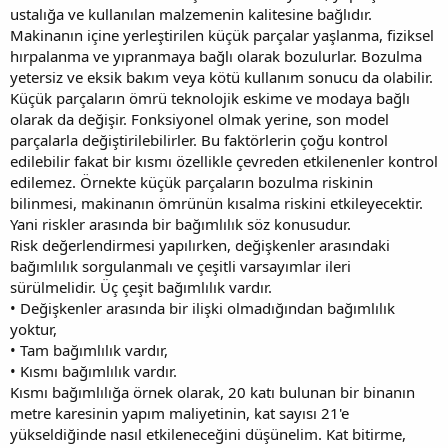
ustalığa ve kullanılan malzemenin kalitesine bağlıdır.
Makinanın içine yerleştirilen küçük parçalar yaşlanma, fiziksel
hırpalanma ve yıpranmaya bağlı olarak bozulurlar. Bozulma
yetersiz ve eksik bakım veya kötü kullanım sonucu da olabilir.
Küçük parçaların ömrü teknolojik eskime ve modaya bağlı
olarak da değişir. Fonksiyonel olmak yerine, son model
parçalarla değiştirilebilirler. Bu faktörlerin çoğu kontrol
edilebilir fakat bir kısmı özellikle çevreden etkilenenler kontrol
edilemez. Örnekte küçük parçaların bozulma riskinin
bilinmesi, makinanın ömrünün kısalma riskini etkileyecektir.
Yani riskler arasında bir bağımlılık söz konusudur.
Risk değerlendirmesi yapılırken, değişkenler arasındaki
bağımlılık sorgulanmalı ve çeşitli varsayımlar ileri
sürülmelidir. Üç çeşit bağımlılık vardır.
• Değişkenler arasında bir ilişki olmadığından bağımlılık
yoktur,
• Tam bağımlılık vardır,
• Kısmı bağımlılık vardır.
Kısmı bağımlılığa örnek olarak, 20 katı bulunan bir binanın
metre karesinin yapım maliyetinin, kat sayısı 21'e
yükseldiğinde nasıl etkileneceğini düşünelim. Kat bitirme,