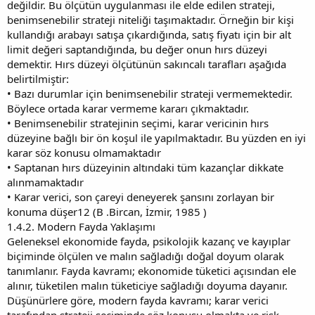
değildir. Bu ölçütün uygulanması ile elde edilen strateji,
benimsenebilir strateji niteliği taşımaktadır. Örneğin bir kişi
kullandığı arabayı satışa çıkardığında, satış fiyatı için bir alt
limit değeri saptandığında, bu değer onun hırs düzeyi
demektir. Hırs düzeyi ölçütünün sakıncalı tarafları aşağıda
belirtilmiştir:
• Bazı durumlar için benimsenebilir strateji vermemektedir.
Böylece ortada karar vermeme kararı çıkmaktadır.
• Benimsenebilir stratejinin seçimi, karar vericinin hırs
düzeyine bağlı bir ön koşul ile yapılmaktadır. Bu yüzden en iyi
karar söz konusu olmamaktadır
• Saptanan hırs düzeyinin altındaki tüm kazançlar dikkate
alınmamaktadır
• Karar verici, son çareyi deneyerek şansını zorlayan bir
konuma düşer12 (B .Bircan, İzmir, 1985 )
1.4.2. Modern Fayda Yaklaşımı
Geleneksel ekonomide fayda, psikolojik kazanç ve kayıplar
biçiminde ölçülen ve malın sağladığı doğal doyum olarak
tanımlanır. Fayda kavramı; ekonomide tüketici açısından ele
alınır, tüketilen malın tüketiciye sağladığı doyuma dayanır.
Düşünürlere göre, modern fayda kavramı; karar verici
tarafından strateji seçiminde söz konusu olmakta ve risk