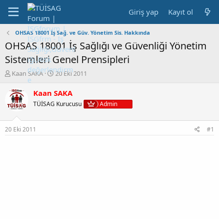
Giriş yap
Kayıt ol
OHSAS 18001 İş Sağ. ve Güv. Yönetim Sis. Hakkında
OHSAS 18001 İş Sağlığı ve Güvenliği Yönetim
Sistemleri Genel Prensipleri
K
B
Kaan SAKA
20 Eki 2011
o
a
n
ş
Kaan SAKA
b
l
TÜİSAG Kurucusu
Admin
u
a
y
n
u
g
20 Eki 2011
#1
b
ı
a
ç
ş
t
l
a
a
r
t
i
a
h
n
i