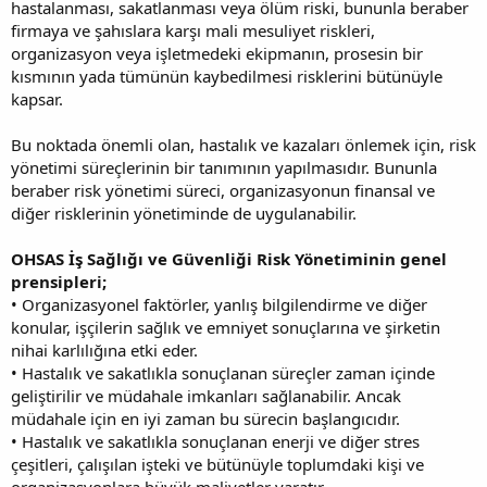
hastalanması, sakatlanması veya ölüm riski, bununla beraber
firmaya ve şahıslara karşı mali mesuliyet riskleri,
organizasyon veya işletmedeki ekipmanın, prosesin bir
kısmının yada tümünün kaybedilmesi risklerini bütünüyle
kapsar.
Bu noktada önemli olan, hastalık ve kazaları önlemek için, risk
yönetimi süreçlerinin bir tanımının yapılmasıdır. Bununla
beraber risk yönetimi süreci, organizasyonun finansal ve
diğer risklerinin yönetiminde de uygulanabilir.
OHSAS İş Sağlığı ve Güvenliği Risk Yönetiminin genel
prensipleri;
• Organizasyonel faktörler, yanlış bilgilendirme ve diğer
konular, işçilerin sağlık ve emniyet sonuçlarına ve şirketin
nihai karlılığına etki eder.
• Hastalık ve sakatlıkla sonuçlanan süreçler zaman içinde
geliştirilir ve müdahale imkanları sağlanabilir. Ancak
müdahale için en iyi zaman bu sürecin başlangıcıdır.
• Hastalık ve sakatlıkla sonuçlanan enerji ve diğer stres
çeşitleri, çalışılan işteki ve bütünüyle toplumdaki kişi ve
organizasyonlara büyük maliyetler yaratır.