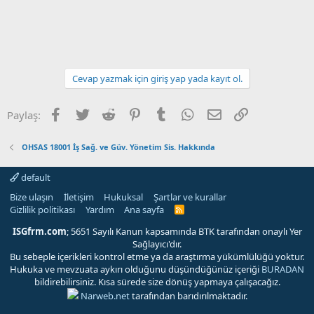
Cevap yazmak için giriş yap yada kayıt ol.
Facebook
Twitter
Reddit
Pinterest
Tumblr
WhatsApp
E-posta
Link
Paylaş:
OHSAS 18001 İş Sağ. ve Güv. Yönetim Sis. Hakkında
default
Bize ulaşın
İletişim
Hukuksal
Şartlar ve kurallar
Gizlilik politikası
Yardım
Ana sayfa
R
S
S
ISGfrm.com
; 5651 Sayılı Kanun kapsamında BTK tarafından onaylı Yer
Sağlayıcı'dır.
Bu sebeple içerikleri kontrol etme ya da araştırma yükümlülüğü yoktur.
Hukuka ve mevzuata aykırı olduğunu düşündüğünüz içeriği
BURADAN
bildirebilirsiniz. Kısa sürede size dönüş yapmaya çalışacağız.
Narweb.net
tarafından barıdırılmaktadır.