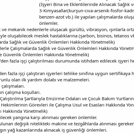
(İşyeri Bina ve Eklentilerinde Alınacak Sağlık
3-Kimyasallar(kurşun-cıva-arsenik-fosfor-k
benzen-azot vb.) ile yapılan çalışmalarda oluş
önlemler.
ik ve mekanik nedenlerle oluşacak gürültü, vibrasyon, ışınlarla ort
 oluşabilecek meslek hastalıklarına (şarbon, bisinos, tetanos vb.
arda Sağlık ve Güvenlik Önlemleri Hakkında Yönetmelik)
erle Çalışmalarda Sağlık ve Güvenlik Önlemleri Hakkında Yönetm
ve Güvenlik Önlemleri Hakkında Yönetmelik)
0’den fazla işçi çalıştırılması durumunda istihdam edilecek işyeri
en fazla işçi çalıştıran işyerleri tehlike sınıfına uygun sertifikaya
unlu olan ilk yardım dolabı ve malzemeleri.
 çalışmaları.
n çalışma koşulları.
Çalıştırılma Şartlarıyla Emzirme Odaları ve Çocuk Bakım Yurtların
ri Hekimlerinin Görevleri ile Çalışma Usul ve Esasları Hakkında Yö
arı Hakkında Yönetmelik)
lecek yangına karşı alınması gereken önlemler.
ulunan değişik nitelikteki makine ve tezgâhlarda alınması gereken
gın yağ kazanlarında alınacak iş güvenliği önlemleri.