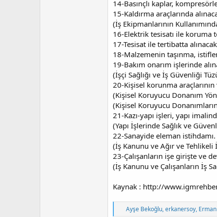
14-Basınçlı kaplar, kompresörler
15-Kaldırma araçlarında alınaca
(İş Ekipmanlarının Kullanımında
16-Elektrik tesisatı ile koruma t
17-Tesisat ile tertibatta alınaca
18-Malzemenin taşınma, istifle
19-Bakım onarım işlerinde alına
(İşçi Sağlığı ve İş Güvenliği Tü
20-Kişisel korunma araçlarının v
(Kişisel Koruyucu Donanım Yön
(Kişisel Koruyucu Donanımların
21-Kazı-yapı işleri, yapı imali
(Yapı İşlerinde Sağlık ve Güven
22-Sanayide eleman istihdamı.
(İş Kanunu ve Ağır ve Tehlikeli 
23-Çalışanların işe girişte ve d
(İş Kanunu ve Çalışanların İş S
Kaynak : http://www.igmrehb
T
Ayşe Bekoğlu
,
erkanersoy
,
Erman 
e