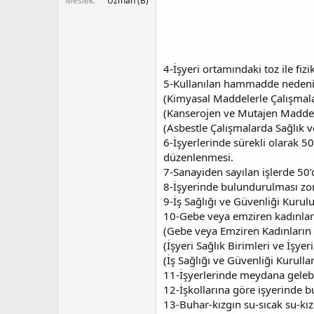
Meslek
Uzman (B)
4-İşyeri ortamındaki toz ile fiz
5-Kullanılan hammadde nedeniyle
(Kimyasal Maddelerle Çalışmal
(Kanserojen ve Mutajen Maddel
(Asbestle Çalışmalarda Sağlık 
6-İşyerlerinde sürekli olarak 5
düzenlenmesi.
7-Sanayiden sayılan işlerde 50’d
8-İşyerinde bulundurulması zor
9-İş Sağlığı ve Güvenliği Kurulu
10-Gebe veya emziren kadınları
(Gebe veya Emziren Kadınların 
(İşyeri Sağlık Birimleri ve İşye
(İş Sağlığı ve Güvenliği Kurull
11-İşyerlerinde meydana gelebi
12-İşkollarına göre işyerinde b
13-Buhar-kızgın su-sıcak su-kız