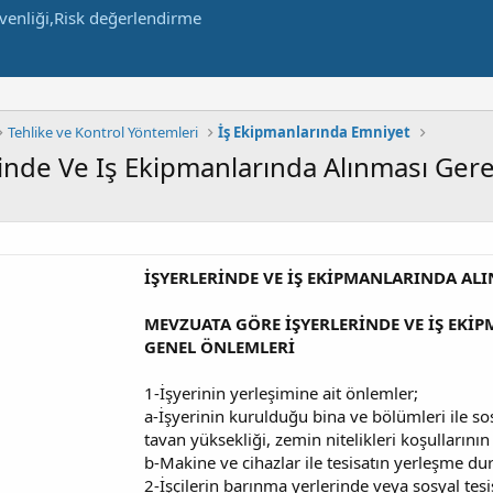
Tehlike ve Kontrol Yöntemleri
İş Ekipmanlarında Emniyet
inde Ve Iş Ekipmanlarında Alınması Ger
İŞYERLERİNDE VE İŞ EKİPMANLARINDA AL
MEVZUATA GÖRE İŞYERLERİNDE VE İŞ EKİ
GENEL ÖNLEMLERİ
1-İşyerinin yerleşimine ait önlemler;
a-İşyerinin kurulduğu bina ve bölümleri ile so
tavan yüksekliği, zemin nitelikleri koşullarını
b-Makine ve cihazlar ile tesisatın yerleşme du
2-İşçilerin barınma yerlerinde veya sosyal tes