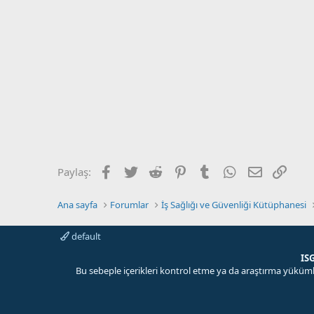
Facebook
Twitter
Reddit
Pinterest
Tumblr
WhatsApp
E-posta
Link
Paylaş:
Ana sayfa
Forumlar
İş Sağlığı ve Güvenliği Kütüphanesi
default
IS
Bu sebeple içerikleri kontrol etme ya da araştırma yük