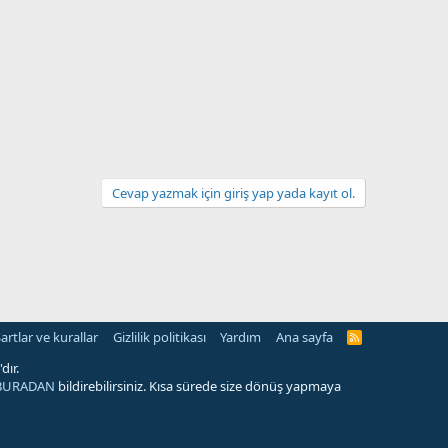
Cevap yazmak için giriş yap yada kayıt ol.
artlar ve kurallar
Gizlilik politikası
Yardım
Ana sayfa
R
S
S
dır.
BURADAN
bildirebilirsiniz. Kısa sürede size dönüş yapmaya