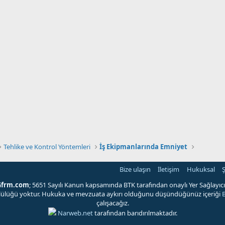
Tehlike ve Kontrol Yöntemleri
İş Ekipmanlarında Emniyet
Bize ulaşın
İletişim
Hukuksal
Ş
Gfrm.com
; 5651 Sayılı Kanun kapsamında BTK tarafından onaylı Yer Sağlayıcı'
ümlülüğü yoktur. Hukuka ve mevzuata aykırı olduğunu düşündüğünüz içeriği
çalışacağız.
Narweb.net
tarafından barıdırılmaktadır.