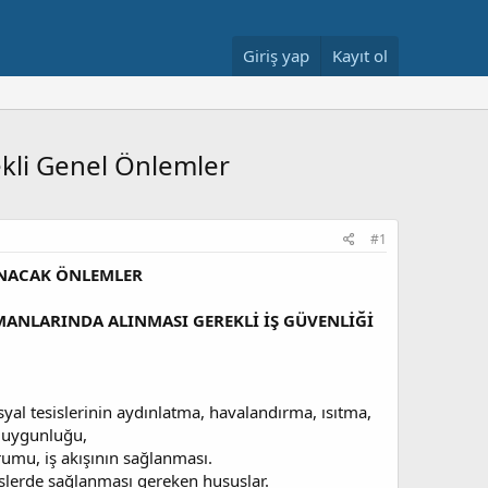
Giriş yap
Kayıt ol
ekli Genel Önlemler
#1
INACAK ÖNLEMLER
PMANLARINDA ALINMASI GEREKLİ İŞ GÜVENLİĞİ
syal tesislerinin aydınlatma, havalandırma, ısıtma,
n uygunluğu,
rumu, iş akışının sağlanması.
islerde sağlanması gereken hususlar.