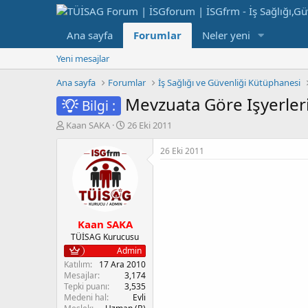
Ana sayfa
Forumlar
Neler yeni
Yeni mesajlar
Ana sayfa
Forumlar
İş Sağlığı ve Güvenliği Kütüphanesi
Mevzuata Göre Işyerler
Bilgi :
K
B
Kaan SAKA
26 Eki 2011
o
a
n
ş
26 Eki 2011
b
l
u
a
y
n
u
g
b
ı
Kaan SAKA
a
ç
ş
t
TÜİSAG Kurucusu
l
a
Admin
a
r
Katılım
17 Ara 2010
t
i
Mesajlar
3,174
a
h
Tepki puanı
3,535
Medeni hal
Evli
n
i