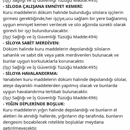
- SİLODA ÇALIŞANA EMNİYET KEMERİ:
Kuru maddelerin döküm halinde bulunduğu silolara işçilerin
girmesi gerektiğinde,her işçiye,ucu sağlam bir yere bağlanmış
uygun emniyet kemeri verilecek ve silo ağzında sürekli olarak
görevli bir işçi bulundurulacaktır.
(İşçi Sağlığı ve İş Güvenliği Tüzüğü Madde:494)
- SİLOYA SABİT MERDİVEN:
Döküm halinde kuru maddelerin depolandığı siloların
sahanlık ve sabit dik veya yatık merdivenleri bulunacak ve
bunlar uygun korkuluklarla korunacaktır.
(İşçi Sağlığı ve İş Güvenliği Tüzüğü Madde:495)
- SİLOYA HAVALANDIRMA:
Yanabilen kuru maddelerin döküm halinde depolandığı silolar,
ateşe dayanıklı maddelerden yapılmış olacak ve bunlarda
uygun havalandırma tertibatı bulunacaktır.
(İşçi Sağlığı ve İş Güvenliği Tüzüğü Madde:496)
- YIĞIN DİPLERİNDE BOŞLUK:
Kuru maddelerin yığın halinde depolandığı ve bunların el
aletleri ile alındığı hallerde, yığınların dip tarafında, bunların
dengesini bozabilecek nitelikte boşluklar meydana
getirilmeyecektir.