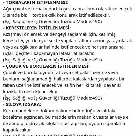
- TORBALARIN İSTİFLENMESİ:
Ağır çuval ve torbalar,dört köşesi çaprazlama olarak ve en çok
5 sırada bir, 1 torba eksik konularak istif edilecektir.
(İşçi Sağlığı ve İş Güvenliği Tüzüğü Madde:490)
- KERESTELERİN İSTİFLENMESİ:
Kızışmayı önlemek ve dengeyi sağlamak için, kesilmiş
keresteler, yerden yüksekte yapılan raflar üzerine yatay olarak
veya az eğik sıralar halinde istiflenecek ve her sıra arasına,
uçları geçitleri kapamayan latalar atılacaktır.
(İşçi Sağlığı ve İş Güvenliği Tüzüğü Madde:491)
- ÇUBUK VE BORULARIN İSTİFLENMESİ:
Çubuk ve borular,uygun raf veya sehpalar üzerine veya
bunların sağlanamadığı hallerde, kalaslardan yapılacak bir
taban üzerine istiflenecek ve istifin her iki tarafı, dayanıklı
kazıklarla desteklenecektir.
(İşçi Sağlığı ve İş Güvenliği Tüzüğü Madde:492)
- SİLOYA IZGARA:
Kuru maddelerin döküm halinde bulunduğu ve alttaki
boşaltma ağzından, bu maddelerin mekanik vasıtalar veya el
ile alındığı üstü açık siloların üst ağızları, uygun ızgaralarla
kapatılacaktır.
(İşçi Sağlığı ve İş Güvenliği Tüzüğü Madde:493)