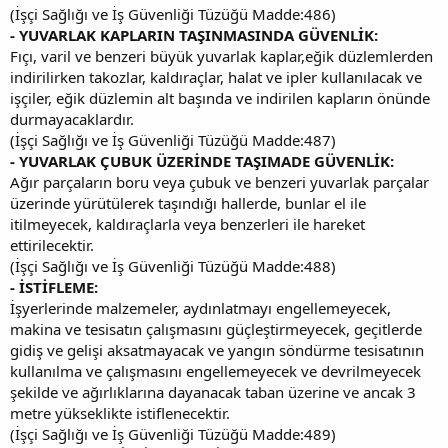
(İşçi Sağlığı ve İş Güvenliği Tüzüğü Madde:486)
- YUVARLAK KAPLARIN TAŞINMASINDA GÜVENLİK:
Fıçı, varil ve benzeri büyük yuvarlak kaplar,eğik düzlemlerden
indirilirken takozlar, kaldıraçlar, halat ve ipler kullanılacak ve
işçiler, eğik düzlemin alt başında ve indirilen kapların önünde
durmayacaklardır.
(İşçi Sağlığı ve İş Güvenliği Tüzüğü Madde:487)
- YUVARLAK ÇUBUK ÜZERİNDE TAŞIMADE GÜVENLİK:
Ağır parçaların boru veya çubuk ve benzeri yuvarlak parçalar
üzerinde yürütülerek taşındığı hallerde, bunlar el ile
itilmeyecek, kaldıraçlarla veya benzerleri ile hareket
ettirilecektir.
(İşçi Sağlığı ve İş Güvenliği Tüzüğü Madde:488)
- İSTİFLEME:
İşyerlerinde malzemeler, aydınlatmayı engellemeyecek,
makina ve tesisatın çalışmasını güçleştirmeyecek, geçitlerde
gidiş ve gelişi aksatmayacak ve yangın söndürme tesisatının
kullanılma ve çalışmasını engellemeyecek ve devrilmeyecek
şekilde ve ağırlıklarına dayanacak taban üzerine ve ancak 3
metre yükseklikte istiflenecektir.
(İşçi Sağlığı ve İş Güvenliği Tüzüğü Madde:489)