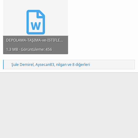
DEPOLAMA-TAŞIMA-ve-İSTİFLEME-İŞLERİNDE-İŞ-GÜVENLİĞİ.doc
1.3 MB · Görüntüleme: 456
T
Şule Demirel
,
Aysecan83
,
nilgan
ve 8 diğerleri
e
p
k
i
l
e
r
: