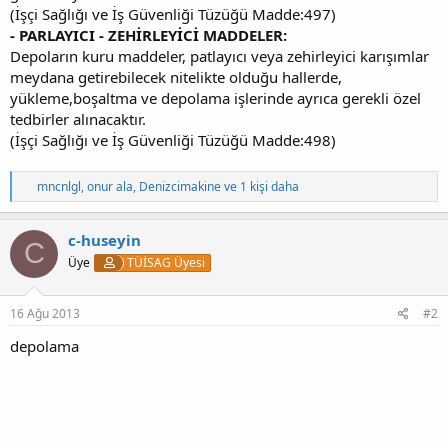
(İşçi Sağlığı ve İş Güvenliği Tüzüğü Madde:497)
- PARLAYICI - ZEHİRLEYİCİ MADDELER:
Depoların kuru maddeler, patlayıcı veya zehirleyici karışımlar
meydana getirebilecek nitelikte olduğu hallerde,
yükleme,boşaltma ve depolama işlerinde ayrıca gerekli özel
tedbirler alınacaktır.
(İşçi Sağlığı ve İş Güvenliği Tüzüğü Madde:498)
T
mncnlgl
,
onur ala
,
Denizcimakine
ve 1 kişi daha
e
p
k
c-huseyin
C
i
Üye
TÜİSAG Üyesi
l
e
r
:
16 Ağu 2013
#2
depolama