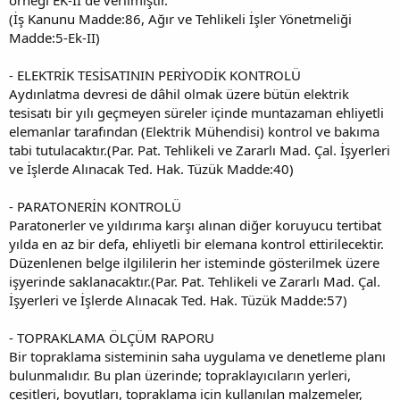
(İş Kanunu Madde:86, Ağır ve Tehlikeli İşler Yönetmeliği
Madde:5-Ek-II)
- ELEKTRİK TESİSATININ PERİYODİK KONTROLÜ
Aydınlatma devresi de dâhil olmak üzere bütün elektrik
tesisatı bir yılı geçmeyen süreler içinde muntazaman ehliyetli
elemanlar tarafından (Elektrik Mühendisi) kontrol ve bakıma
tabi tutulacaktır.(Par. Pat. Tehlikeli ve Zararlı Mad. Çal. İşyerleri
ve İşlerde Alınacak Ted. Hak. Tüzük Madde:40)
- PARATONERİN KONTROLÜ
Paratonerler ve yıldırıma karşı alınan diğer koruyucu tertibat
yılda en az bir defa, ehliyetli bir elemana kontrol ettirilecektir.
Düzenlenen belge ilgililerin her isteminde gösterilmek üzere
işyerinde saklanacaktır.(Par. Pat. Tehlikeli ve Zararlı Mad. Çal.
İşyerleri ve İşlerde Alınacak Ted. Hak. Tüzük Madde:57)
- TOPRAKLAMA ÖLÇÜM RAPORU
Bir topraklama sisteminin saha uygulama ve denetleme planı
bulunmalıdır. Bu plan üzerinde; topraklayıcıların yerleri,
çeşitleri, boyutları, topraklama için kullanılan malzemeler,