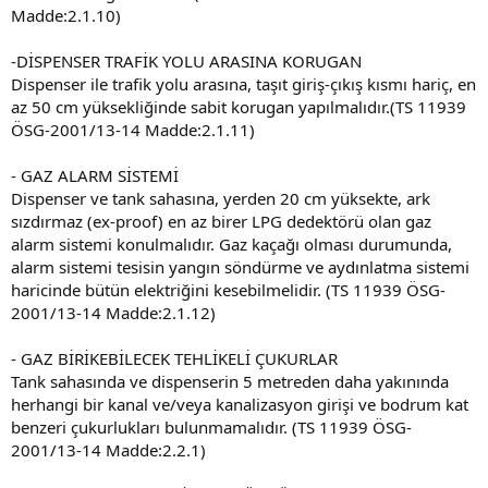
Madde:2.1.10)
-DİSPENSER TRAFİK YOLU ARASINA KORUGAN
Dispenser ile trafik yolu arasına, taşıt giriş-çıkış kısmı hariç, en
az 50 cm yüksekliğinde sabit korugan yapılmalıdır.(TS 11939
ÖSG-2001/13-14 Madde:2.1.11)
- GAZ ALARM SİSTEMİ
Dispenser ve tank sahasına, yerden 20 cm yüksekte, ark
sızdırmaz (ex-proof) en az birer LPG dedektörü olan gaz
alarm sistemi konulmalıdır. Gaz kaçağı olması durumunda,
alarm sistemi tesisin yangın söndürme ve aydınlatma sistemi
haricinde bütün elektriğini kesebilmelidir. (TS 11939 ÖSG-
2001/13-14 Madde:2.1.12)
- GAZ BİRİKEBİLECEK TEHLİKELİ ÇUKURLAR
Tank sahasında ve dispenserin 5 metreden daha yakınında
herhangi bir kanal ve/veya kanalizasyon girişi ve bodrum kat
benzeri çukurlukları bulunmamalıdır. (TS 11939 ÖSG-
2001/13-14 Madde:2.2.1)