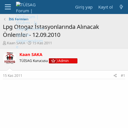
Giriş yap
Kayıt ol
İSG Formları
Lpg Otogaz İstasyonlarında Alınacak
Önlemler - 12.09.2010
K
B
Kaan SAKA
15 Kas 2011
o
a
n
ş
Kaan SAKA
b
l
TÜİSAG Kurucusu
Admin
u
a
y
n
u
g
15 Kas 2011
#1
b
ı
a
ç
ş
t
l
a
a
r
t
i
a
h
n
i