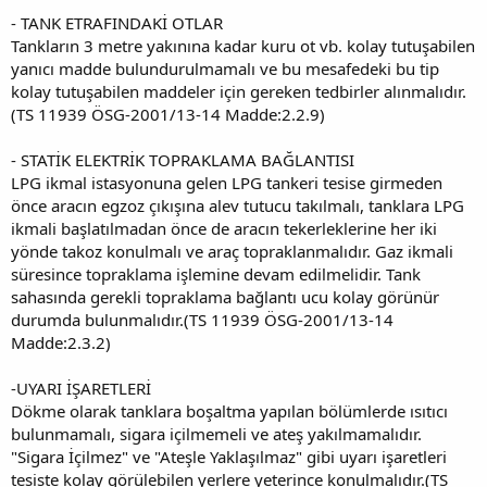
- TANK ETRAFINDAKİ OTLAR
Tankların 3 metre yakınına kadar kuru ot vb. kolay tutuşabilen
yanıcı madde bulundurulmamalı ve bu mesafedeki bu tip
kolay tutuşabilen maddeler için gereken tedbirler alınmalıdır.
(TS 11939 ÖSG-2001/13-14 Madde:2.2.9)
- STATİK ELEKTRİK TOPRAKLAMA BAĞLANTISI
LPG ikmal istasyonuna gelen LPG tankeri tesise girmeden
önce aracın egzoz çıkışına alev tutucu takılmalı, tanklara LPG
ikmali başlatılmadan önce de aracın tekerleklerine her iki
yönde takoz konulmalı ve araç topraklanmalıdır. Gaz ikmali
süresince topraklama işlemine devam edilmelidir. Tank
sahasında gerekli topraklama bağlantı ucu kolay görünür
durumda bulunmalıdır.(TS 11939 ÖSG-2001/13-14
Madde:2.3.2)
-UYARI İŞARETLERİ
Dökme olarak tanklara boşaltma yapılan bölümlerde ısıtıcı
bulunmamalı, sigara içilmemeli ve ateş yakılmamalıdır.
"Sigara İçilmez" ve "Ateşle Yaklaşılmaz" gibi uyarı işaretleri
tesiste kolay görülebilen yerlere yeterince konulmalıdır.(TS