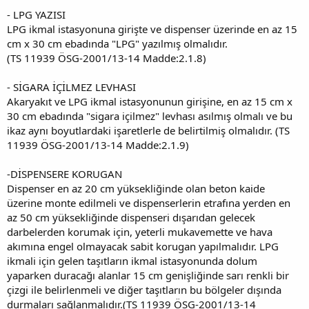
- LPG YAZISI
LPG ikmal istasyonuna girişte ve dispenser üzerinde en az 15
cm x 30 cm ebadında "LPG" yazılmış olmalıdır.
(TS 11939 ÖSG-2001/13-14 Madde:2.1.8)
- SİGARA İÇİLMEZ LEVHASI
Akaryakıt ve LPG ikmal istasyonunun girişine, en az 15 cm x
30 cm ebadında "sigara içilmez" levhası asılmış olmalı ve bu
ikaz aynı boyutlardaki işaretlerle de belirtilmiş olmalıdır. (TS
11939 ÖSG-2001/13-14 Madde:2.1.9)
-DİSPENSERE KORUGAN
Dispenser en az 20 cm yüksekliğinde olan beton kaide
üzerine monte edilmeli ve dispenserlerin etrafına yerden en
az 50 cm yüksekliğinde dispenseri dışarıdan gelecek
darbelerden korumak için, yeterli mukavemette ve hava
akımına engel olmayacak sabit korugan yapılmalıdır. LPG
ikmali için gelen taşıtların ikmal istasyonunda dolum
yaparken duracağı alanlar 15 cm genişliğinde sarı renkli bir
çizgi ile belirlenmeli ve diğer taşıtların bu bölgeler dışında
durmaları sağlanmalıdır.(TS 11939 ÖSG-2001/13-14