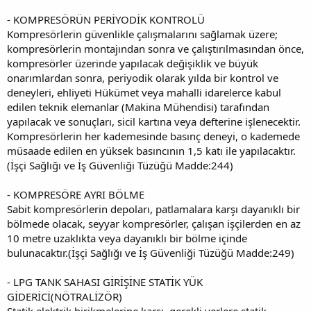
- KOMPRESÖRÜN PERİYODİK KONTROLÜ
Kompresörlerin güvenlikle çalışmalarını sağlamak üzere;
kompresörlerin montajından sonra ve çalıştırılmasından önce,
kompresörler üzerinde yapılacak değişiklik ve büyük
onarımlardan sonra, periyodik olarak yılda bir kontrol ve
deneyleri, ehliyeti Hükümet veya mahalli idarelerce kabul
edilen teknik elemanlar (Makina Mühendisi) tarafından
yapılacak ve sonuçları, sicil kartına veya defterine işlenecektir.
Kompresörlerin her kademesinde basınç deneyi, o kademede
müsaade edilen en yüksek basıncının 1,5 katı ile yapılacaktır.
(İşçi Sağlığı ve İş Güvenliği Tüzüğü Madde:244)
- KOMPRESÖRE AYRI BÖLME
Sabit kompresörlerin depoları, patlamalara karşı dayanıklı bir
bölmede olacak, seyyar kompresörler, çalışan işçilerden en az
10 metre uzaklıkta veya dayanıklı bir bölme içinde
bulunacaktır.(İşçi Sağlığı ve İş Güvenliği Tüzüğü Madde:249)
- LPG TANK SAHASI GİRİŞİNE STATİK YÜK
GİDERİCİ(NÖTRALİZÖR)
Statik elektrik birikmelerine karşı, gerekli yerlere statik