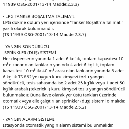
11939 ÖSG-2001/13-14 Madde:2.3.3)
- LPG TANKER BOŞALTMA TALİMATI
LPG dökme dolum yeri içerisinde "Tanker Boşaltma Talimatı"
yazılı olarak bulunmalıdır.
(TS 11939 ÖSG-2001/13-14 Madde:2.3.7)
- YANGIN SÖNDÜRÜCÜ
-SPRİNKLER (DUŞ) SİSTEMİ
Her dispenserin yanında 1 adet 6 kg'lık, toplam kapasitesi 10
m³'e kadar olan tankların yanında 4 adet 6 kg'lık, toplam
kapasitesi 10 m³ ila 40 m³ arası olan tankların yanında 6 adet
6 kg'lık TS 862'ye uygun kuru kimyevi tozlu yangın
söndürücü, tesis sahasında ise 2 adet 25 kg'lık veya 1 adet 50
kg'lık arabalı (tekerlekli) kuru kimyevi tozlu yangın söndürücü
bulunmalıdır. Buna ilave olarak yer üstü tankları üzerinde
otomatik veya elle çalıştırılan sprinkler (duş) sistemi olmalıdır.
(TS 11939 ÖSG-2001/13-14 Madde:2.5.2)
- YANGIN ALARM SİSTEMİ
İstasyonda otomatik yangın alarm sistemi bulunmalıdır.