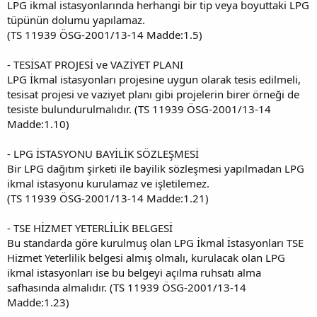
LPG ikmal istasyonlarında herhangi bir tip veya boyuttaki LPG
tüpünün dolumu yapılamaz.
(TS 11939 ÖSG-2001/13-14 Madde:1.5)
- TESİSAT PROJESİ ve VAZİYET PLANI
LPG İkmal istasyonları projesine uygun olarak tesis edilmeli,
tesisat projesi ve vaziyet planı gibi projelerin birer örneği de
tesiste bulundurulmalıdır. (TS 11939 ÖSG-2001/13-14
Madde:1.10)
- LPG İSTASYONU BAYİLİK SÖZLEŞMESİ
Bir LPG dağıtım şirketi ile bayilik sözleşmesi yapılmadan LPG
ikmal istasyonu kurulamaz ve işletilemez.
(TS 11939 ÖSG-2001/13-14 Madde:1.21)
- TSE HİZMET YETERLİLİK BELGESİ
Bu standarda göre kurulmuş olan LPG İkmal İstasyonları TSE
Hizmet Yeterlilik belgesi almış olmalı, kurulacak olan LPG
ikmal istasyonları ise bu belgeyi açılma ruhsatı alma
safhasında almalıdır. (TS 11939 ÖSG-2001/13-14
Madde:1.23)