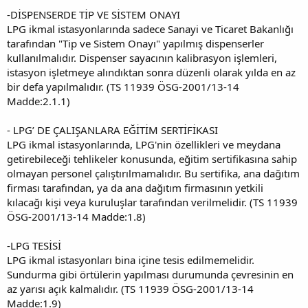
-DİSPENSERDE TİP VE SİSTEM ONAYI
LPG ikmal istasyonlarında sadece Sanayi ve Ticaret Bakanlığı
tarafından "Tip ve Sistem Onayı" yapılmış dispenserler
kullanılmalıdır. Dispenser sayacının kalibrasyon işlemleri,
istasyon işletmeye alındıktan sonra düzenli olarak yılda en az
bir defa yapılmalıdır. (TS 11939 ÖSG-2001/13-14
Madde:2.1.1)
- LPG’ DE ÇALIŞANLARA EĞİTİM SERTİFİKASI
LPG ikmal istasyonlarında, LPG'nin özellikleri ve meydana
getirebileceği tehlikeler konusunda, eğitim sertifikasına sahip
olmayan personel çalıştırılmamalıdır. Bu sertifika, ana dağıtım
firması tarafından, ya da ana dağıtım firmasının yetkili
kılacağı kişi veya kuruluşlar tarafından verilmelidir. (TS 11939
ÖSG-2001/13-14 Madde:1.8)
-LPG TESİSİ
LPG ikmal istasyonları bina içine tesis edilmemelidir.
Sundurma gibi örtülerin yapılması durumunda çevresinin en
az yarısı açık kalmalıdır. (TS 11939 ÖSG-2001/13-14
Madde:1.9)