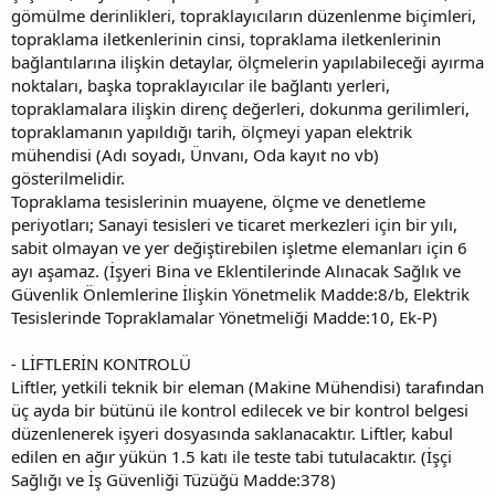
gömülme derinlikleri, topraklayıcıların düzenlenme biçimleri,
topraklama iletkenlerinin cinsi, topraklama iletkenlerinin
bağlantılarına ilişkin detaylar, ölçmelerin yapılabileceği ayırma
noktaları, başka topraklayıcılar ile bağlantı yerleri,
topraklamalara ilişkin direnç değerleri, dokunma gerilimleri,
topraklamanın yapıldığı tarih, ölçmeyi yapan elektrik
mühendisi (Adı soyadı, Ünvanı, Oda kayıt no vb)
gösterilmelidir.
Topraklama tesislerinin muayene, ölçme ve denetleme
periyotları; Sanayi tesisleri ve ticaret merkezleri için bir yılı,
sabit olmayan ve yer değiştirebilen işletme elemanları için 6
ayı aşamaz. (İşyeri Bina ve Eklentilerinde Alınacak Sağlık ve
Güvenlik Önlemlerine İlişkin Yönetmelik Madde:8/b, Elektrik
Tesislerinde Topraklamalar Yönetmeliği Madde:10, Ek-P)
- LİFTLERİN KONTROLÜ
Liftler, yetkili teknik bir eleman (Makine Mühendisi) tarafından
üç ayda bir bütünü ile kontrol edilecek ve bir kontrol belgesi
düzenlenerek işyeri dosyasında saklanacaktır. Liftler, kabul
edilen en ağır yükün 1.5 katı ile teste tabi tutulacaktır. (İşçi
Sağlığı ve İş Güvenliği Tüzüğü Madde:378)