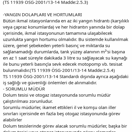
(TS 11939 ÖSG-2001/13-14 Madde:2.5.3)
-YANGIN DOLAPLARI VE HORTUMLARI
Bütün ikmal istasyonlarında en az iki yangın hidrantı (karşılıklı
veya çapraz konumlarda) ve her hidrantın yanında bir dolap
içerisinde, ikmal istasyonunun tamamına ulaşabilecek
uzunlukta yangın hortumu olmalıdır. Bu sistemde kullanılmak
üzere, genel şebekeden yeterli basınç ve miktarda su
sağlanamadığı durumlarda, tank yüzey alanının m²'si başına
en az 1 saat süreyle dakikada 3 litre su sağlayacak su kaynağı
ile bunu yeterli basınçla sevk edecek motopomp vb. tesisat
bulunmalıdır.(TS 11939 ÖSG-2001/13-14 Madde:2.5.4)
TS 11939 ÖSG-2001/13-14 Standardı dışında ayrıca aşağıdaki
iş sağlığı ve güvenliği önlemleri de alınmalıdır.
- SORUMLU MÜDÜR
Dolum tesisi ve otogaz istasyonunda sorumlu müdür
çalıştırılması zorunludur.
Sorumlu müdürler, ikamet ettikleri il ve komşu olan iller
sınırları içerisinde en fazla beş otogaz istasyonunda görev
alabilirler
Dolum tesislerinde görev alacak sorumlu müdürler, başka bir
dolum tesisi veya otogaz istasyonunda görev alamazlar.