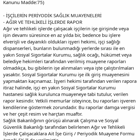
Kanunu Madde:75)
- İŞÇİLERİN PERİYODİK SAĞLIK MUAYENELERİ
- AĞIR VE TEHLİKELİ İŞLERDE RAPOR
Ağır ve tehlikeli işlerde çalışacak işçilerin işe girişinde veya
işin devamı süresince en az yılda bir, bedence bu işlere
elverişli ve dayanıklı oldukları işyeri hekimi, işçi sağlığı
dispanserleri, bunların bulunmadığı yerlerde sırası ile en
yakın Sosyal Sigortalar Kurumu, sağlık ocağı, hükümet veya
belediye hekimleri tarafından verilmiş muayene raporları
olmadıkça, bu gibilerin işe alınmaları veya işte çalıştırılmaları
yasaktır. Sosyal Sigortalar Kurumu işe ilk giriş muayenesini
yapmaktan kaçınamaz. İşyeri hekimi tarafından verilen rapora
itiraz halinde, işçi en yakın Sosyal Sigortalar Kurumu
hastanesi sağlık kurulunca muayeneye tabi tutulur, verilen
rapor kesindir. Yetkili memurlar isteyince, bu raporları işveren
kendilerine göstermek zorundadır. Bu raporlar damga vergisi
ve her çeşit resim ve harçtan muaftır.
Sağlık Bakanlığının görüşü alınarak Çalışma ve Sosyal
Güvenlik Bakanlığı tarafından belirlenen Ağır ve Tehlikeli
İşlerde Çalışacaklara Ait İşe Giriş / Periyodik Muayene Formu
örneği EK-II de verilmiştir.