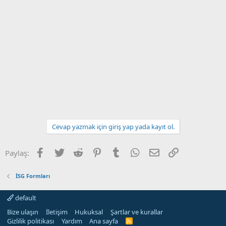
Cevap yazmak için giriş yap yada kayıt ol.
Facebook
Twitter
Reddit
Pinterest
Tumblr
WhatsApp
E-posta
Link
Paylaş:
İSG Formları
default
Bize ulaşın
İletişim
Hukuksal
Şartlar ve kurallar
Gizlilik politikası
Yardım
Ana sayfa
R