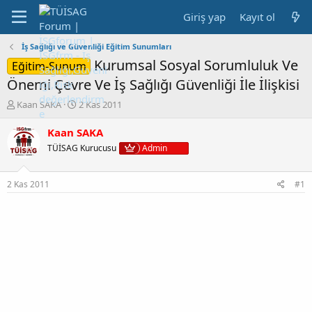
Giriş yap
Kayıt ol
İş Sağlığı ve Güvenliği Eğitim Sunumları
Kurumsal Sosyal Sorumluluk Ve
Eğitim-Sunum
Önemi Çevre Ve İş Sağlığı Güvenliği İle İlişkisi
K
B
Kaan SAKA
2 Kas 2011
o
a
n
ş
Kaan SAKA
b
l
TÜİSAG Kurucusu
Admin
u
a
y
n
u
g
2 Kas 2011
#1
b
ı
a
ç
ş
t
l
a
a
r
t
i
a
h
n
i