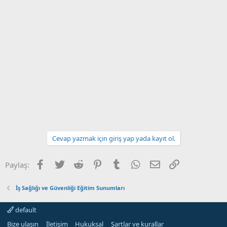
Cevap yazmak için giriş yap yada kayıt ol.
Facebook
Twitter
Reddit
Pinterest
Tumblr
WhatsApp
E-posta
Link
Paylaş:
İş Sağlığı ve Güvenliği Eğitim Sunumları
default
Bize ulaşın
İletişim
Hukuksal
Şartlar ve kurallar