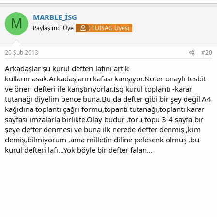
MARBLE_İSG
M
Paylaşımcı Üye
TÜİSAG Üyesi
20 Şub 2013
#20
Arkadaşlar şu kurul defteri lafını artık
kullanmasak.Arkadaşların kafası karışıyor.Noter onaylı tesbit
ve öneri defteri ile karıştırıyorlar.İsg kurul toplantı -karar
tutanağı diyelim bence buna.Bu da defter gibi bir şey değil.A4
kağıdına toplantı çağrı formu,topantı tutanağı,toplantı karar
sayfası imzalarla birlikte.Olay budur ,toru topu 3-4 sayfa bir
şeye defter denmesi ve buna ilk nerede defter denmiş ,kim
demiş,bilmiyorum ,ama milletin diline pelesenk olmuş ,bu
kurul defteri lafı...Yok böyle bir defter falan...