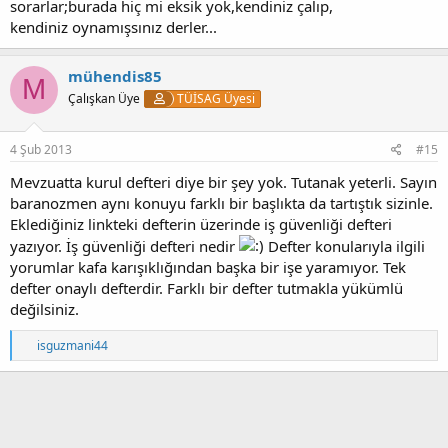
sorarlar;burada hiç mi eksik yok,kendiniz çalıp,
kendiniz oynamışsınız derler...
mühendis85
M
Çalışkan Üye
TÜİSAG Üyesi
4 Şub 2013
#15
Mevzuatta kurul defteri diye bir şey yok. Tutanak yeterli. Sayın
baranozmen aynı konuyu farklı bir başlıkta da tartıştık sizinle.
Eklediğiniz linkteki defterin üzerinde iş güvenliği defteri
yazıyor. İş güvenliği defteri nedir
Defter konularıyla ilgili
yorumlar kafa karışıklığından başka bir işe yaramıyor. Tek
defter onaylı defterdir. Farklı bir defter tutmakla yükümlü
değilsiniz.
T
isguzmani44
e
p
k
i
l
e