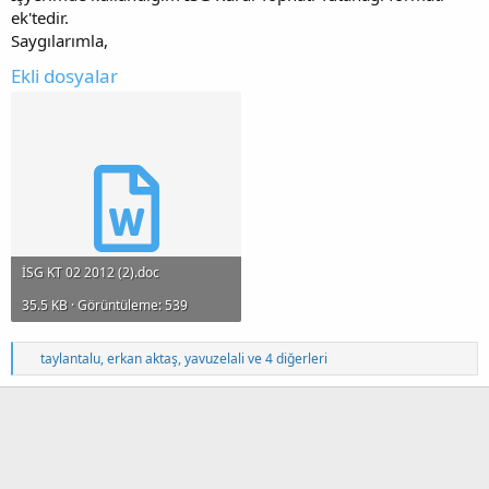
ek'tedir.
Saygılarımla,
Ekli dosyalar
İSG KT 02 2012 (2).doc
35.5 KB · Görüntüleme: 539
T
taylantalu
,
erkan aktaş
,
yavuzelali
ve 4 diğerleri
e
p
k
i
l
e
r