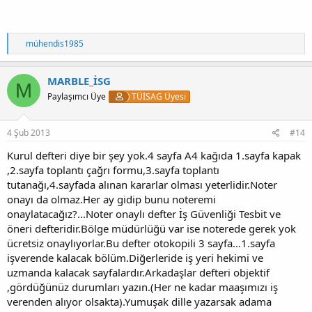
T
mühendis1985
e
p
k
MARBLE_İSG
M
i
Paylaşımcı Üye
TÜİSAG Üyesi
l
e
r
:
4 Şub 2013
#14
Kurul defteri diye bir şey yok.4 sayfa A4 kağıda 1.sayfa kapak
,2.sayfa toplantı çağrı formu,3.sayfa toplantı
tutanağı,4.sayfada alınan kararlar olması yeterlidir.Noter
onayı da olmaz.Her ay gidip bunu noteremi
onaylatacağız?...Noter onaylı defter İş Güvenliği Tesbit ve
öneri defteridir.Bölge müdürlüğü var ise noterede gerek yok
ücretsiz onaylıyorlar.Bu defter otokopili 3 sayfa...1.sayfa
işverende kalacak bölüm.Diğerleride iş yeri hekimi ve
uzmanda kalacak sayfalardır.Arkadaşlar defteri objektif
,gördüğünüz durumları yazın.(Her ne kadar maaşımızı iş
verenden alıyor olsakta).Yumuşak dille yazarsak adama