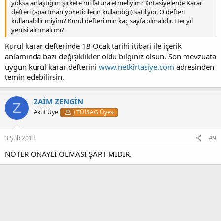
yoksa anlaştığım şirkete mi fatura etmeliyim? Kırtasiyelerde Karar
defteri (apartman yöneticilerin kullandığı) satılıyor. O defteri
kullanabilir miyim? Kurul defteri min kaç sayfa olmalıdır. Her yıl
yenisi alınmalı mı?
Kurul karar defterinde 18 Ocak tarihi itibari ile içerik
anlamında bazı değişiklikler oldu bilginiz olsun. Son mevzuata
uygun kurul karar defterini
www.netkirtasiye.com
adresinden
temin edebilirsin.
ZAİM ZENGİN
Z
Aktif Üye
TÜİSAG Üyesi
3 Şub 2013
#9
NOTER ONAYLI OLMASI ŞART MIDIR.