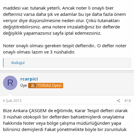
maddesi var. tutanak yeterli. Ancak noter li onaylı bier
defteriniz varsa daha şık ve adamlar bu işe daha fazla önem
veriyor diye düşünülmesine neden olur. Çnkü tutanakları
değiştitrebilirsiniz. ama notere imzalattığınız bir defterde
değişiklik yapamazsınız sayfa iptal edemezsiniz.
Noter onaylı olması gereken tespit defteridir.. O defter noter
onaylı olması lazım ve 3 nüshalıdır.
T
dudugul
e
p
k
rcarpici
R
i
Üye
TÜİSAG Üyesi
l
e
r
:
6 Şub 2013
#18
Bize Ankara ÇASGEM de eğitimde, Karar Tespit defteri olarak
3 nüshalı otokopili bir defterden bahsetmişlerdi onaylatma
hakkında Noter veya bölge çalışma müdürlüğünden yapa
bilirsiniz demişlerdi Fakat yönetmelikte böyle bir zorunluluk