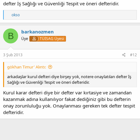
defter İş Sağlığı ve Güvenliği Tespit ve öneri defteridir.
T
okso
e
p
k
barkanozmen
B
i
Üye
TÜİSAG Üyesi
l
e
r
:
3 Şub 2013
#12
gökhan Timur' Alıntı:
arkadaşlar kurul defteri diye birşey yok, notere onaylatılan defter İş
Sağlığı ve Güvenliği Tespit ve öneri defteridir.
Kurul karar defteri diye bir defter var kırtasiye ve zamandan
kazanmak adına kullanılıyor fakat dediğiniz gibi bu defterin
onay zorunluluğu yok. Onaylanması gereken tek defter tespit
defteridir.