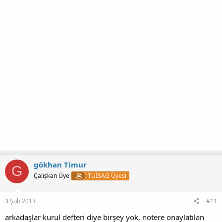
gökhan Timur
G
Çalışkan Üye
TÜİSAG Üyesi
3 Şub 2013
#11
arkadaşlar kurul defteri diye birşey yok, notere onaylatılan