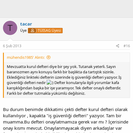
r
:
tacar
T
Üye
TÜİSAG Üyesi
6 Şub 2013
#16
mühendis1985' Alıntı:
Mevzuatta kurul defteri diye bir şey yok. Tutanak yeterli. Sayın
baranozmen aynı konuyu farklı bir başlıkta da tartıştık sizinle.
Eklediğiniz linkteki defterin üzerinde iş güvenliği defteri yazıyor. İş
güvenliği defteri nedir
Defter konularıyla ilgili yorumlar kafa
karışıklığından başka bir işe yaramıyor. Tek defter onaylı defterdir.
Farklı bir defter tutmakla yükümlü değilsiniz.
Bu durum benimde dikkatimi çekti defter kurul defteri olarak
kullanılıyor , kapakta "iş güvenliği defteri" yazıyor. Tam bir
muamma.Bu defteri onaylatmamıza gerek var mı ? İçerisinde
onay kısmı mevcut. Onaylanmayacak diyen arkadaşlar var