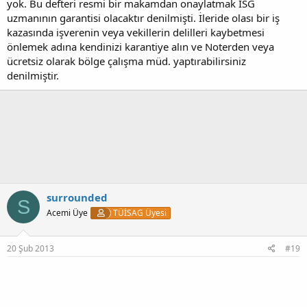
yok. Bu defteri resmi bir makamdan onaylatmak İSG
uzmanının garantisi olacaktır denilmişti. İleride olası bir iş
kazasında işverenin veya vekillerin delilleri kaybetmesi
önlemek adına kendinizi karantiye alın ve Noterden veya
ücretsiz olarak bölge çalışma müd. yaptırabilirsiniz
denilmiştir.
surrounded
S
Acemi Üye
TÜİSAG Üyesi
20 Şub 2013
#19