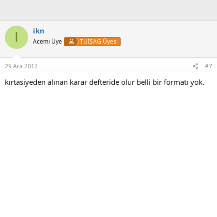
:
ikn
I
Acemi Üye
TÜİSAG Üyesi
29 Ara 2012
#7
kırtasiyeden alınan karar defteride olur belli bir formatı yok.