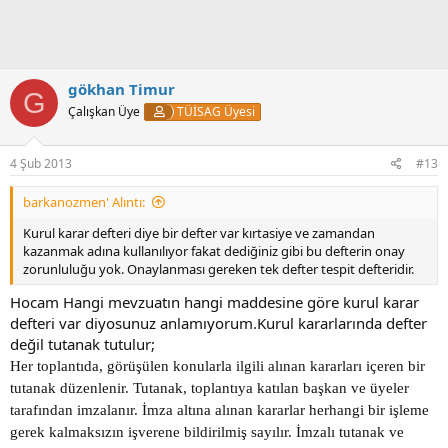
gökhan Timur
G
Çalışkan Üye
TÜİSAG Üyesi
4 Şub 2013
#13
barkanozmen' Alıntı:
Kurul karar defteri diye bir defter var kırtasiye ve zamandan
kazanmak adına kullanılıyor fakat dediğiniz gibi bu defterin onay
zorunluluğu yok. Onaylanması gereken tek defter tespit defteridir.
Hocam Hangi mevzuatın hangi maddesine göre kurul karar
defteri var diyosunuz anlamıyorum.Kurul kararlarında defter
değil tutanak tutulur;
Her toplant
ı
da, g
ö
r
üşü
len konularla ilgili al
ı
nan kararlar
ı
i
ç
eren bir
tutanak d
ü
zenlenir. Tutanak, toplant
ı
ya kat
ı
lan ba
ş
kan ve
ü
yeler
taraf
ı
ndan imzalan
ı
r.
İ
mza alt
ı
na al
ı
nan kararlar herhangi bir i
ş
leme
gerek kalmaks
ı
z
ı
n i
ş
verene bildirilmi
ş
say
ı
l
ı
r.
İ
mzal
ı
tutanak ve