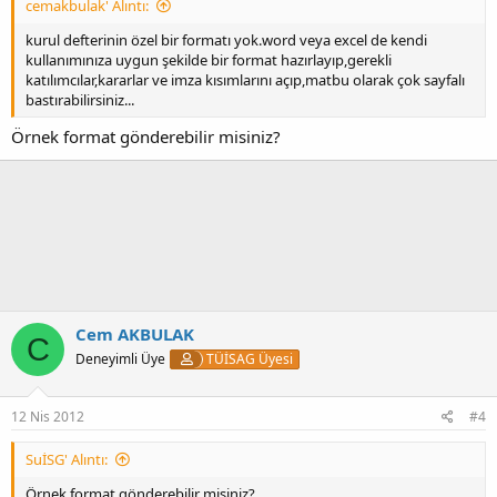
cemakbulak' Alıntı:
kurul defterinin özel bir formatı yok.word veya excel de kendi
kullanımınıza uygun şekilde bir format hazırlayıp,gerekli
katılımcılar,kararlar ve imza kısımlarını açıp,matbu olarak çok sayfalı
bastırabilirsiniz...
Örnek format gönderebilir misiniz?
Cem AKBULAK
C
Deneyimli Üye
TÜİSAG Üyesi
12 Nis 2012
#4
SuİSG' Alıntı:
Örnek format gönderebilir misiniz?