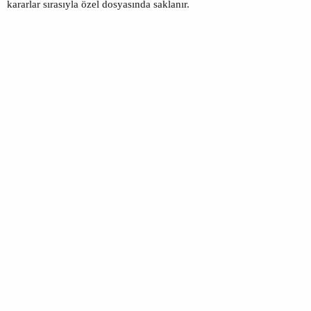
kararlar s
ı
ras
ı
yla
ö
zel dosyas
ı
nda saklan
ı
r.