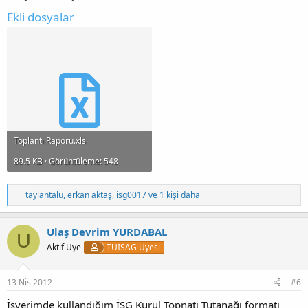
Ekli dosyalar
Toplantı Raporu.xls
89.5 KB · Görüntüleme: 548
T
taylantalu
,
erkan aktaş
,
isg0017
ve 1 kişi daha
e
p
k
Ulaş Devrim YURDABAL
U
i
Aktif Üye
TÜİSAG Üyesi
l
e
r
:
13 Nis 2012
#6
İşyerimde kullandığım İSG Kurul Topnatı Tutanağı formatı