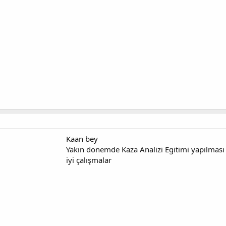
Kaan bey
Yakın donemde Kaza Analizi Egitimi yapılması
iyi çalışmalar