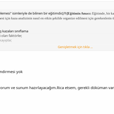
emesi" isimleriyle de bilinen bir eğitimdir.[/h]
Eğitimin Amacı:
Eğitimde, bir ka
i için kaza analizinin nasıl en etkin şekilde organize edilmesi için gerekenlerin 
ş kazaları sınıflama
olan faktörler,
kayıplar,
Genişletmek için tıkla ...
neden analizi, kaza ağacı...
 için kontrol önlemleri planlama,
iliğinin değerlendirme
rup çalışmaları, örnek vakalar ve sunumlar olmak üzere aktif katılımlı bir pro
endirmesi yok
mleri uygulama örnekleri verilecektir.
ımcılar kazanın temel nedenlerine inen kapsamlı çalışmalar yaparlar.
orum ve sunum hazırlayacağım.Rica etsem, gerekli döküman varsa
incelemesi ilke ve yöntemlerini tanıması, kaza incelemesi yapabilir, önleyici aksiy
ylı araştırmayı yapabilmesi, kök sebepleri analiz edip önleyici bir aksiyon planı geli
sidir.
ylı araştırmayı yapabilmesi, kök sebepleri analiz edebilmesi, raporlama ile benzer ka
andırmaktır.
ya sonuçları çok ciddi olabilecek bir ramakkala (ucuz atlatma)) meydana geldiğinde