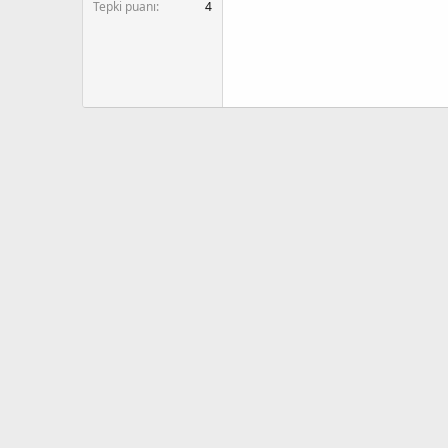
Tepki puanı
4