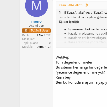
M
Kaan SAKA' Alıntı:
[h=1]"Kaza Analizi" veya "Kaza İncel
benzerlerinin tekrar meydana gelmemes
mono
Eğitim İçeriği:
Acemi Üye
İş kazasının hukuki tanımı; i
TÜİSAG Üyesi
Kazaların oluşumunda etkili 
Katılım
1 Nis 2012
Kazaların etkileri ve oluşan 
Mesajlar
1
Kaza araştırma yöntemleri,
Tepki puanı
0
Rapor hazırlama,
Meslek
Uzman (C)
Kaza analiz yöntemleri; kök 
Kazaların tekrarını önlemek
WebRep
Kontrol önlemlerinin yeterl
Tüm değerlendirmeler
Eğitim, teorik anlatımlar, g
Bu sitenin herhangi bir değerl
Eğitimde kaza analizi yönte
(yeterince değerlendirme yok)
Eğitimin 1 günlük versiyonunda katıl
Kaan bey,
Ben bu konuda araştırma yapıy
Kaza-olay yerini yönetebilmesi, kaza 
İş kazalarıyla ilgili incelemeyi, deta
düzenlemeler konusunda bilgi edinme
İş kazalarıyla ilgili inceleme ve deta
birikimi ve uygulama deneyimini kaz
Kimler Katılmalı :
Bir iş kazası (ve