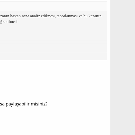
zanın baştan sona analiz edilmesi, raporlanması ve bu kazanın
öğrenilmesi
gramı içermektedir.
 paylaşabilir misiniz?
onları tasarlayabilir duruma gelmesidir.
ştirebilmesi, İş Sağlığı ve Güvenliği' ne ilişkin yasal
zaları önleyici bir aksiyon planı yapabilmesi için gerekli bilgi
 oluşturulacak kaza araştırması takımında yer alacak personele