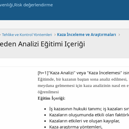
Tehlike ve Kontrol Yöntemleri
Kaza İnceleme ve Araştırmaları
den Analizi Eğitimi Içeriği
[h=1]"Kaza Analizi" veya "Kaza İncelemesi" isim
Eğitimde, bir kazanın baştan sona analiz edilmesi,
meydana gelmemesi için kaza analizinin nasıl en et
öğrenilmesi
Eğitim İçeriği:
İş kazasının hukuki tanımı; iş kazaları sı
Kazaların oluşumunda etkili olan faktörle
Kazaların etkileri ve oluşan kayıplar,
Kaza araştırma yöntemleri,