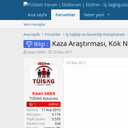
Ana sayfa
Forumlar
Neler yeni
Yeni mesajlar
Ana sayfa
Forumlar
İş Sağlığı ve Güvenliği Kütüphanesi
Kaza Araştırması, Kök Ne
Bilgi :
K
B
Kaan SAKA
25 Kas 2011
o
a
n
ş
25 Kas 2011
b
l
u
a
y
n
u
g
b
ı
Kaan SAKA
a
ç
ş
t
TÜİSAG Kurucusu
l
a
Admin
a
r
Katılım
17 Ara 2010
t
i
Mesajlar
3,174
a
h
Tepki puanı
3,535
Medeni hal
Evli
n
i