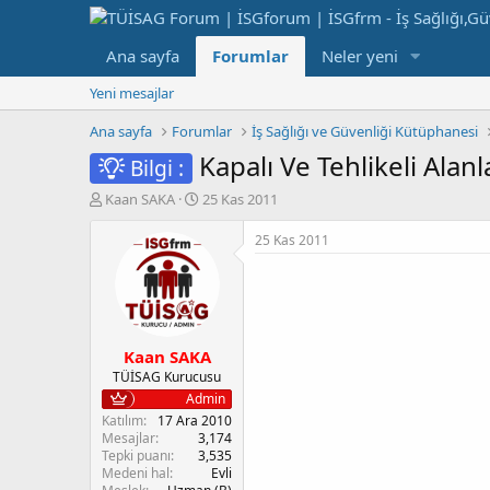
Ana sayfa
Forumlar
Neler yeni
Yeni mesajlar
Ana sayfa
Forumlar
İş Sağlığı ve Güvenliği Kütüphanesi
Kapalı Ve Tehlikeli Alan
Bilgi :
K
B
Kaan SAKA
25 Kas 2011
o
a
n
ş
25 Kas 2011
b
l
u
a
y
n
u
g
b
ı
Kaan SAKA
a
ç
ş
t
TÜİSAG Kurucusu
l
a
Admin
a
r
Katılım
17 Ara 2010
t
i
Mesajlar
3,174
a
h
Tepki puanı
3,535
Medeni hal
Evli
n
i