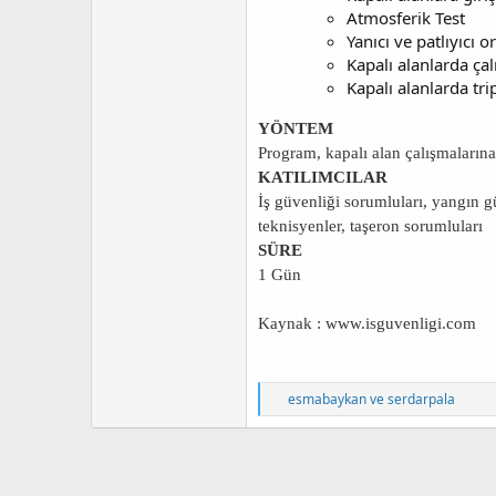
Atmosferik Test
Yanıcı ve patlıyıcı o
Kapalı alanlarda ç
Kapalı alanlarda tr
YÖNTEM
Program, kapalı alan çalışmalarına i
KATILIMCILAR
İş güvenliği sorumluları, yangın g
teknisyenler, taşeron sorumluları
SÜRE
1 Gün
Kaynak : www.isguvenligi.com
T
esmabaykan
ve
serdarpala
e
p
k
i
l