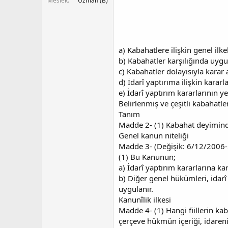
Meslek
Uzman (B)
a) Kabahatlere ilişkin genel ilkel
b) Kabahatler karşılığında uygul
c) Kabahatler dolayısıyla karar 
d) İdarî yaptırıma ilişkin karar
e) İdarî yaptırım kararlarının ye
Belirlenmiş ve çeşitli kabahatle
Tanım
Madde 2- (1) Kabahat deyiminde
Genel kanun niteliği
Madde 3- (Değişik: 6/12/2006
(1) Bu Kanunun;
a) İdarî yaptırım kararlarına 
b) Diğer genel hükümleri, idarî
uygulanır.
Kanunîlik ilkesi
Madde 4- (1) Hangi fiillerin k
çerçeve hükmün içeriği, idareni