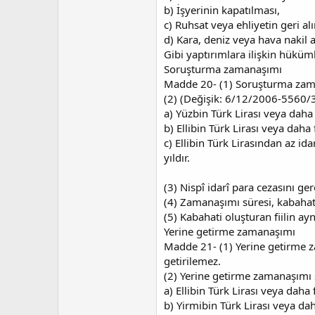
b) İşyerinin kapatılması,
c) Ruhsat veya ehliyetin geri al
d) Kara, deniz veya hava nakil 
Gibi yaptırımlara ilişkin hüküm
Soruşturma zamanaşımı
Madde 20- (1) Soruşturma zaman
(2) (Değişik: 6/12/2006-5560/
a) Yüzbin Türk Lirası veya daha 
b) Ellibin Türk Lirası veya daha
c) Ellibin Türk Lirasından az id
yıldır.
(3) Nispî idarî para cezasını ge
(4) Zamanaşımı süresi, kabahate
(5) Kabahati oluşturan fiilin 
Yerine getirme zamanaşımı
Madde 21- (1) Yerine getirme z
getirilemez.
(2) Yerine getirme zamanaşımı 
a) Ellibin Türk Lirası veya daha
b) Yirmibin Türk Lirası veya dah