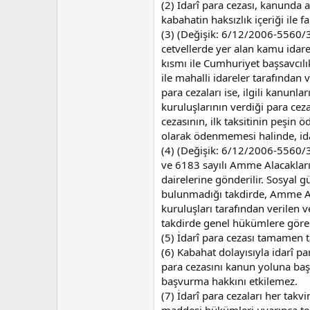
(2) İdarî para cezası, kanunda a
kabahatin haksızlık içeriği ile
(3) (Değişik: 6/12/2006-5560/32
cetvellerde yer alan kamu idare
kısmı ile Cumhuriyet başsavcılı
ile mahalli idareler tarafından 
para cezaları ise, ilgili kanun
kuruluşlarının verdiği para ce
cezasının, ilk taksitinin peşin 
olarak ödenmemesi halinde, idar
(4) (Değişik: 6/12/2006-5560/32
ve 6183 sayılı Amme Alacakları
dairelerine gönderilir. Sosyal g
bulunmadığı takdirde, Amme Al
kuruluşları tarafından verilen
takdirde genel hükümlere göre 
(5) İdarî para cezası tamamen ta
(6) Kabahat dolayısıyla idarî pa
para cezasını kanun yoluna baş
başvurma hakkını etkilemez.
(7) İdarî para cezaları her tak