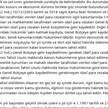
lt ve üst sınırı gösterilmek suretiyle de belirlenebilir. Bu durumda
 failin kusuru ve ekonomik durumu birlikte göz önünde bulundurulu
 md.) 10/12/2003 tarihli ve 5018 sayılı Kamu Mali Yönetimi ve Kont
leri tarafından verilen idarî para cezalarının ilgili kanunlarında 
kları ve mahkemeler tarafından verilen idarî para cezaları Genel B
verilen idarî para cezaları kendi bütçelerine gelir kaydedilir. Diğe
larındaki hükümler saklı kalmak kaydıyla, Genel Bütçeye gelir kayd
zaları, kendi kanunlarındaki hükümlere tâbidir. Kişinin ekonomik
ödenmesi koşuluyla, bir yıl içinde ve dört eşit taksit halinde ödenm
î para cezasının kalan kısmının tamamı tahsil edilir.
 md.) Genel Bütçeye gelir kaydedilmesi gereken idarî para cezalar
nın Tahsil Usulü Hakkında Kanun hükümlerine göre tahsil edilmek
üvenlik kurumları ve mahalli idareler tarafından verilen idarî para
acaklarının Tahsil Usulü Hakkında Kanun hükümlerine göre kendil
 ve Genel Bütçeye gelir kaydedilmesi gerekmeyen idarî para cezala
tahsil olunur.
hsil edildikten itibaren en geç bir ay içinde durum, ilgili kamu ku
ra cezası veren kamu görevlisi, ilgilinin rıza göstermesi halinde bun
vurmadan önce ödeyen kişiden bunun dörtte üçü tahsil edilir. Pe
vim yılı başından geçerli olmak üzere o yıl için 4.1.1961 tarihli v