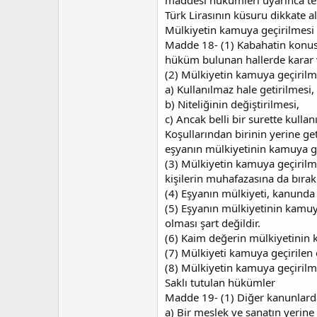
maddesi hükümleri uyarınca tesp
Türk Lirasının küsuru dikkate a
Mülkiyetin kamuya geçirilmesi
Madde 18- (1) Kabahatin konusu
hüküm bulunan hallerde karar ve
(2) Mülkiyetin kamuya geçirilme
a) Kullanılmaz hale getirilmesi,
b) Niteliğinin değiştirilmesi,
c) Ancak belli bir surette kullan
Koşullarından birinin yerine get
eşyanın mülkiyetinin kamuya geç
(3) Mülkiyetin kamuya geçirilme
kişilerin muhafazasına da bırakıl
(4) Eşyanın mülkiyeti, kanunda
(5) Eşyanın mülkiyetinin kamuya 
olması şart değildir.
(6) Kaim değerin mülkiyetinin k
(7) Mülkiyeti kamuya geçirilen
(8) Mülkiyetin kamuya geçirilmes
Saklı tutulan hükümler
Madde 19- (1) Diğer kanunlarda 
a) Bir meslek ve sanatın yerine