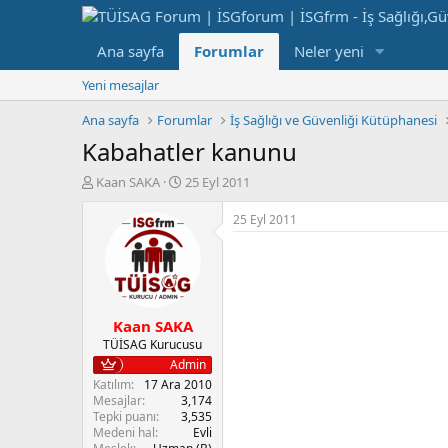
Ana sayfa
Forumlar
Neler yeni
Yeni mesajlar
Ana sayfa
Forumlar
İş Sağlığı ve Güvenliği Kütüphanesi
Kabahatler kanunu
K
B
Kaan SAKA
25 Eyl 2011
o
a
n
ş
25 Eyl 2011
b
l
u
a
y
n
u
g
b
ı
Kaan SAKA
a
ç
ş
t
TÜİSAG Kurucusu
l
a
Admin
a
r
Katılım
17 Ara 2010
t
i
Mesajlar
3,174
a
h
Tepki puanı
3,535
Medeni hal
Evli
n
i