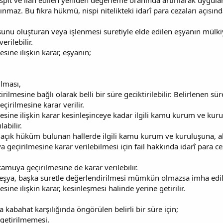
it ve ilân edilen yeniden değerleme oranında artırılarak uygulanı
lınmaz. Bu fıkra hükmü, nispi nitelikteki idarî para cezaları açıs
nu oluşturan veya işlenmesi suretiyle elde edilen eşyanın mülk
rilebilir.
sine ilişkin karar, eşyanın;
ılması,
irilmesine bağlı olarak belli bir süre geciktirilebilir. Belirlenen 
irilmesine karar verilir.
sine ilişkin karar kesinleşinceye kadar ilgili kamu kurum ve kuru
abilir.
 açık hüküm bulunan hallerde ilgili kamu kurum ve kuruluşuna, ak
geçirilmesine karar verilebilmesi için fail hakkında idarî para cez
amuya geçirilmesine de karar verilebilir.
 eşya, başka suretle değerlendirilmesi mümkün olmazsa imha edili
ine ilişkin karar, kesinleşmesi halinde yerine getirilir.
kabahat karşılığında öngörülen belirli bir süre için;
 getirilmemesi,