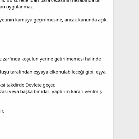
r. Bu suretle idarî para cezasının hesabında bir
ından uygulanmaz.
iyetinin kamuya geçirilmesine, ancak kanunda açık
süre zarfında koşulun yerine getirilmemesi halinde
luşu tarafından eşyaya elkonulabileceği gibi; eşya,
si takdirde Devlete geçer.
ası veya başka bir idarî yaptırım kararı verilmiş
r.