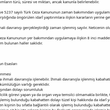
rımların türü, süresi ve miktarı, ancak kanunla belirlenebilir.
i ve 5237 sayılı Türk Ceza Kanununun zaman bakımından uygulama
rşılığında öngörülen idarî yaptırımlara ilişkin kararların yerine 
ihmali davranışı gerçekleştirdiği zaman işlenmiş sayılır. Neticeni
 Ceza Kanununun yer bakımından uygulamaya ilişkin 8 inci maddes
 bulunan haller saklıdır.
n Esasları
lenmesi
ihmali davranışla işlenebilir. İhmali davranışla işlenmiş kabahatin 
mlülüğün varlığı gereklidir.
ışından dolayı sorumluluk
ilik görevi yapan ya da organ veya temsilci olmamakla birlikte, t
lemiş bulunduğu kabahatten dolayı tüzel kişi hakkında da idarî ya
den kişinin bu sıfatla bağlantılı olarak işlemiş bulunduğu kabahatt