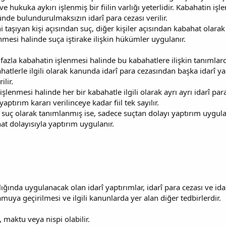
ve hukuka aykırı işlenmiş bir fiilin varlığı yeterlidir. Kabahatin işl
de bulundurulmaksızın idarî para cezası verilir.
ni taşıyan kişi açısından suç, diğer kişiler açısından kabahat olara
enmesi halinde suça iştirake ilişkin hükümler uygulanır.
en fazla kabahatin işlenmesi halinde bu kabahatlere ilişkin tanımla
bahatlerle ilgili olarak kanunda idarî para cezasından başka idarî 
lir.
şlenmesi halinde her bir kabahatle ilgili olarak ayrı ayrı idarî para c
ptırım kararı verilinceye kadar fiil tek sayılır.
 suç olarak tanımlanmış ise, sadece suçtan dolayı yaptırım uygula
 dolayısıyla yaptırım uygulanır.
ğında uygulanacak olan idarî yaptırımlar, idarî para cezası ve idarî
kamuya geçirilmesi ve ilgili kanunlarda yer alan diğer tedbirlerdir.
 maktu veya nispi olabilir.