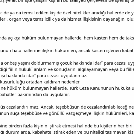
işiye ait bir işte çalışan kişinin bu faaliyeti çerçevesinde işlemiş
de ya da temsil edilen kişide özel nitelikler aradığı hallerde de 
ümleri, organ veya temsilcilik ya da hizmet ilişkisinin dayanağını 
nda açıkça hüküm bulunmayan hallerde, hem kasten hem de taksirl
nun hata hallerine ilişkin hükümleri, ancak kasten işlenen kaba
ırada onbeş yaşını doldurmamış çocuk hakkında idarî para cezası u
lediği fiilin hukukî anlam ve sonuçlarını algılayamayan veya bu fiil
işi hakkında idarî para cezası uygulanmaz.
 kusurluluğu ortadan kaldıran nedenler
ne hüküm bulunmayan hallerde, Türk Ceza Kanununun hukuka uyg
abahatler bakımından da uygulanır.
s cezalandırılmaz. Ancak, teşebbüsün de cezalandırılabileceğine d
un suça teşebbüse ve gönüllü vazgeçmeye ilişkin hükümleri, ka
e birden fazla kişinin iştirak etmesi halinde bu kişilerin her biri h
dığı durumlarda, kabahate iştirak eden ve bu niteliği taşımayan kişi 