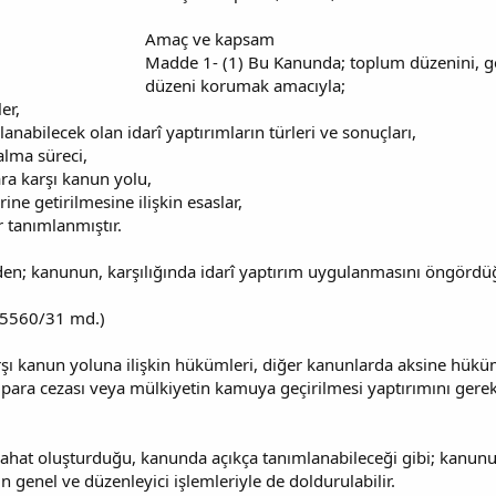
Amaç ve kapsam
Madde 1- (1) Bu Kanunda; toplum düzenini, gen
düzeni korumak amacıyla;
er,
anabilecek olan idarî yaptırımların türleri ve sonuçları,
alma süreci,
lara karşı kanun yolu,
rine getirilmesine ilişkin esaslar,
r tanımlanmıştır.
n; kanunun, karşılığında idarî yaptırım uygulanmasını öngördüğü 
-5560/31 md.)
karşı kanun yoluna ilişkin hükümleri, diğer kanunlarda aksine hü
 para cezası veya mülkiyetin kamuya geçirilmesi yaptırımını gerekt
abahat oluşturduğu, kanunda açıkça tanımlanabileceği gibi; kanun
n genel ve düzenleyici işlemleriyle de doldurulabilir.