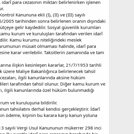
, idarî para cezasının miktarı belirlenirken işlenen
r.
rol Kanununa ekli (I), (II) ve (III) sayılı
1/6/2005 tarihinden sonra belirlenen oranın dışındaki
ütçeye gelir kaydedilir. Sosyal güvenlik kurumları
r kamu kurum ve kuruluşları tarafından verilen idarî
edilir. Kamu kurumu niteliğindeki meslek
 durumunun müsait olmaması halinde, idarî para
esine karar verilebilir. Taksitlerin zamanında ve tam
ına ilişkin kesinleşen kararlar, 21/7/1953 tarihli
 üzere Maliye Bakanlığınca belirlenecek tahsil
 cezaları, ilgili kanunlarında aksine hüküm
eri tarafından tahsil olunur. Diğer kamu kurum ve
rı, ilgili kanunlarında özel hüküm bulunmadığı
rum ve kuruluşuna bildirilir.
un tahsilatını derhal kendisi gerçekleştirir. İdarî
şin ödeme, kişinin bu karara karşı kanun yoluna
e 213 sayılı Vergi Usul Kanununun mükerrer 298 inci