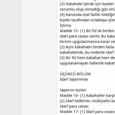
(3) Kabahate iştirak için kasten 
sorumlu olup olmadığı göz önün
(4) Kanunda özel faillik niteliği
kişiler tarafından ortaklaşa işl
İçtima
Madde 15- (1) Bir fiil ile bird
idarî para cezası verilir. Bu ka
birinin uygulanmasına karar veri
(2) Aynı kabahatin birden fazla i
kabahatlerde, bu nedenle idarî ya
(3) Bir fiil hem kabahat hem de
uygulanamayan hallerde kabahat
ÜÇÜNCÜ BÖLÜM
İdarî Yaptırımlar
Yaptırım türleri
Madde 16- (1) Kabahatler karşılı
(2) İdarî tedbirler, mülkiyetin 
İdarî para cezası
Madde 17- (1) İdarî para cezası,