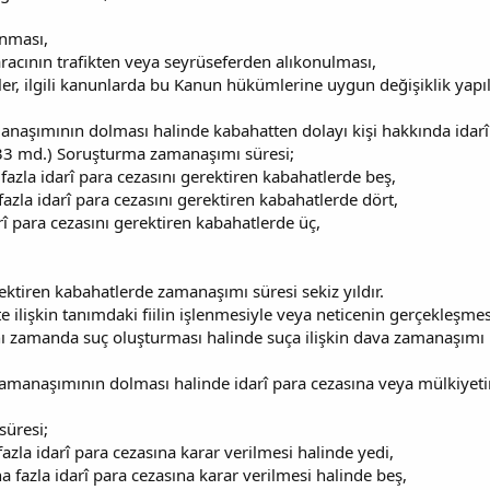
ınması,
aracının trafikten veya seyrüseferden alıkonulması,
ler, ilgili kanunlarda bu Kanun hükümlerine uygun değişiklik yapıl
aşımının dolması halinde kabahatten dolayı kişi hakkında idarî 
33 md.) Soruşturma zamanaşımı süresi;
fazla idarî para cezasını gerektiren kabahatlerde beş,
 fazla idarî para cezasını gerektiren kabahatlerde dört,
arî para cezasını gerektiren kabahatlerde üç,
rektiren kabahatlerde zamanaşımı süresi sekiz yıldır.
 ilişkin tanımdaki fiilin işlenmesiyle veya neticenin gerçekleşmes
aynı zamanda suç oluşturması halinde suça ilişkin dava zamanaşımı
amanaşımının dolması halinde idarî para cezasına veya mülkiyetin 
süresi;
 fazla idarî para cezasına karar verilmesi halinde yedi,
a fazla idarî para cezasına karar verilmesi halinde beş,