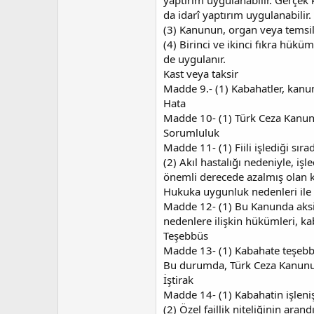
yaptırım uygulanabilir. Gerçek k
da idarî yaptırım uygulanabilir.
(3) Kanunun, organ veya temsilci
(4) Birinci ve ikinci fıkra hük
de uygulanır.
Kast veya taksir
Madde 9.- (1) Kabahatler, kanu
Hata
Madde 10- (1) Türk Ceza Kanunu
Sorumluluk
Madde 11- (1) Fiili işlediği s
(2) Akıl hastalığı nedeniyle, iş
önemli derecede azalmış olan k
Hukuka uygunluk nedenleri ile
Madde 12- (1) Bu Kanunda aksi
nedenlere ilişkin hükümleri, k
Teşebbüs
Madde 13- (1) Kabahate teşebbü
Bu durumda, Türk Ceza Kanunun
İştirak
Madde 14- (1) Kabahatin işlenişin
(2) Özel faillik niteliğinin aran