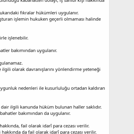
 bulunduğu kabahatten dolayı, iş sahibi kişi hakkında
yukarıdaki fıkralar hükümleri uygulanır.
oluşturan işlemin hukuken geçerli olmaması halinde
e işlenebilir.
hatler bakımından uygulanır.
ygulanamaz.
le ilgili olarak davranışlarını yönlendirme yeteneği
unluk nedenleri ile kusurluluğu ortadan kaldıran
air ilgili kanunda hüküm bulunan haller saklıdır.
bahatler bakımından da uygulanır.
akkında, fail olarak idarî para cezası verilir.
hakkında da fail olarak idarî para cezası verilir.