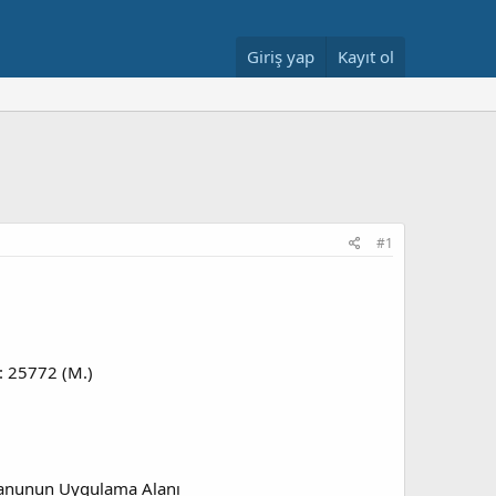
Giriş yap
Kayıt ol
#1
 : 25772 (M.)
 Kanunun Uygulama Alanı