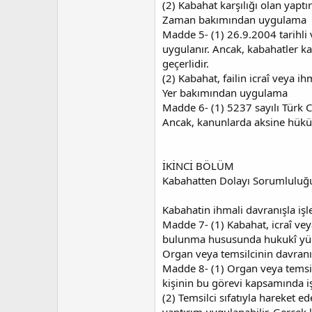
(2) Kabahat karşılığı olan yaptı
Zaman bakımından uygulama
Madde 5- (1) 26.9.2004 tarihl
uygulanır. Ancak, kabahatler ka
geçerlidir.
(2) Kabahat, failin icraî veya 
Yer bakımından uygulama
Madde 6- (1) 5237 sayılı Türk
Ancak, kanunlarda aksine hüküm
İKİNCİ BÖLÜM
Kabahatten Dolayı Sorumluluğu
Kabahatin ihmali davranışla iş
Madde 7- (1) Kabahat, icraî veya 
bulunma hususunda hukukî yükü
Organ veya temsilcinin davran
Madde 8- (1) Organ veya temsilc
kişinin bu görevi kapsamında iş
(2) Temsilci sıfatıyla hareket e