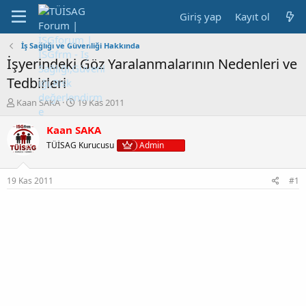
Giriş yap
Kayıt ol
İş Sağlığı ve Güvenliği Hakkında
İşyerindeki Göz Yaralanmalarının Nedenleri ve
Tedbirleri
K
B
Kaan SAKA
19 Kas 2011
o
a
n
ş
Kaan SAKA
b
l
TÜİSAG Kurucusu
Admin
u
a
y
n
u
g
19 Kas 2011
#1
b
ı
a
ç
ş
t
l
a
a
r
t
i
a
h
n
i