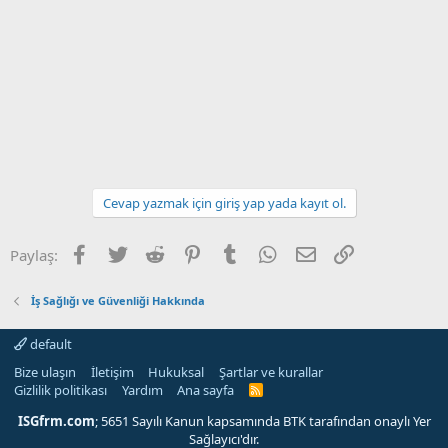
Cevap yazmak için giriş yap yada kayıt ol.
Facebook
Twitter
Reddit
Pinterest
Tumblr
WhatsApp
E-posta
Link
Paylaş:
İş Sağlığı ve Güvenliği Hakkında
default
Bize ulaşın
İletişim
Hukuksal
Şartlar ve kurallar
Gizlilik politikası
Yardım
Ana sayfa
R
S
S
ISGfrm.com
; 5651 Sayılı Kanun kapsamında BTK tarafından onaylı Yer
Sağlayıcı'dır.