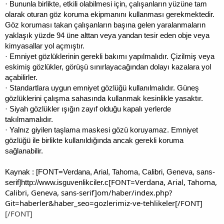
· Bununla birlikte, etkili olabilmesi için, çalışanların yüzüne tam
olarak oturan göz koruma ekipmanını kullanması gerekmektedir.
Göz koruması takan çalışanların başına gelen yaralanmaların
yaklaşık yüzde 94 üne alttan veya yandan tesir eden obje veya
kimyasallar yol açmıştır.
· Emniyet gözlüklerinin gerekli bakımı yapılmalıdır. Çizilmiş veya
eskimiş gözlükler, görüşü sınırlayacağından dolayı kazalara yol
açabilirler.
· Standartlara uygun emniyet gözlüğü kullanılmalıdır. Güneş
gözlüklerini çalışma sahasında kullanmak kesinlikle yasaktır.
· Siyah gözlükler ışığın zayıf olduğu kapalı yerlerde
takılmamalıdır.
· Yalnız giyilen taşlama maskesi gözü koruyamaz. Emniyet
gözlüğü ile birlikte kullanıldığında ancak gerekli koruma
sağlanabilir.
Kaynak : [FONT=Verdana, Arial, Tahoma, Calibri, Geneva, sans-
[FONT=Verdana, Arial, Tahoma,
serif]http://www.isguvenlikciler.c
Calibri, Geneva, sans-serif]om/haber/index.php?
Git=haberler&haber_seo=gozlerimiz-ve-tehlikeler[/FONT]
[/FONT]