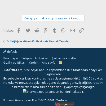
Cevap yazmak için giriş yap yada kayıt ol.
Facebook
Twitter
Reddit
Pinterest
Tumblr
WhatsApp
E-posta
Link
Paylaş:
İş Sağlığı ve Güvenliği Hakkında Faydalı Yayınlar
default
Bize ulaşın
İletişim
Hukuksal
Şartlar ve kurallar
Gizlilik politikası
Yardım
Ana sayfa
R
S
S
ISGfrm.com
; 5651 Sayılı Kanun kapsamında BTK tarafından onaylı Yer
Sağlayıcı'dır.
Bu sebeple içerikleri kontrol etme ya da araştırma yükümlülüğü yoktur.
Hukuka ve mevzuata aykırı olduğunu düşündüğünüz içeriği
BURADAN
bildirebilirsiniz. Kısa sürede size dönüş yapmaya çalışacağız.
Narweb.net
tarafından barıdırılmaktadır.
®
Forum software by XenForo
© 2010-2021 XenForo Ltd.