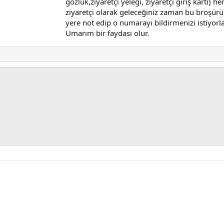
gözlük,ziyaretçi yeleği, ziyaretçi giriş kartı) 
ziyaretçi olarak geleceğiniz zaman bu broşürü
yere not edip o numarayı bildirmenizi istiyorla
Umarım bir faydası olur.