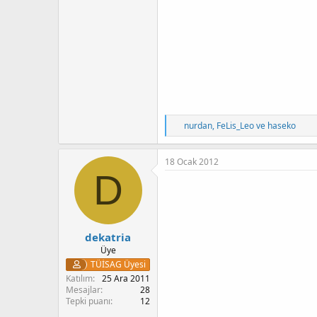
T
nurdan
,
FeLis_Leo
ve
haseko
e
p
k
18 Ocak 2012
i
D
l
e
r
:
dekatria
Üye
TÜİSAG Üyesi
Katılım
25 Ara 2011
Mesajlar
28
Tepki puanı
12