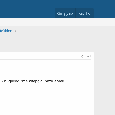
Giriş yap
Kayıt ol
Tüzükleri
#1
İSG bilgilendirme kitapçığı hazırlamak