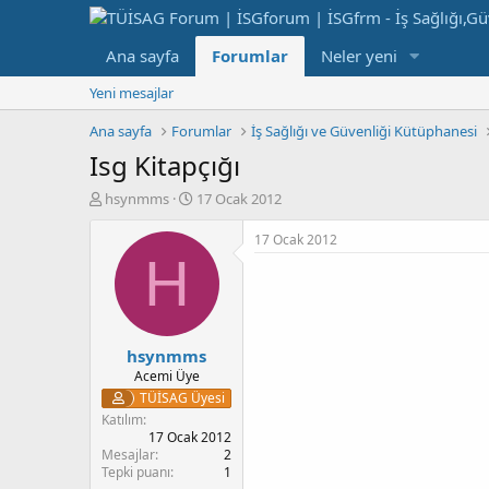
Ana sayfa
Forumlar
Neler yeni
Yeni mesajlar
Ana sayfa
Forumlar
İş Sağlığı ve Güvenliği Kütüphanesi
Isg Kitapçığı
K
B
hsynmms
17 Ocak 2012
o
a
n
ş
17 Ocak 2012
b
l
H
u
a
y
n
u
g
b
ı
hsynmms
a
ç
ş
t
Acemi Üye
l
a
TÜİSAG Üyesi
a
r
Katılım
t
i
17 Ocak 2012
a
h
Mesajlar
2
Tepki puanı
1
n
i