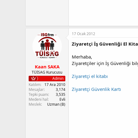
17 Ocak 2012
Ziyaretçi İş Güvenliği El Kit
Merhaba,
Ziyaretçiler için İş Güvenliği bil
Kaan SAKA
TÜİSAG Kurucusu
Ziyaretçi el kitabı
Admin
Katılım
17 Ara 2010
Ziyaretçi Güvenlik Kartı
Mesajlar
3,174
Tepki puanı
3,535
Medeni hal
Evli
Meslek
Uzman (B)