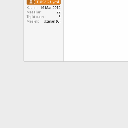
TÜİSAG Üyesi
Katılım
16 Mar 2012
Mesajlar
22
Tepki puanı
5
Meslek
Uzman (C)