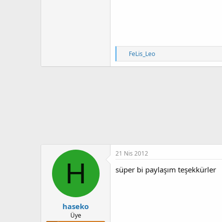
T
FeLis_Leo
e
p
k
i
l
e
r
:
21 Nis 2012
H
süper bi paylaşım teşekkürler
haseko
Üye