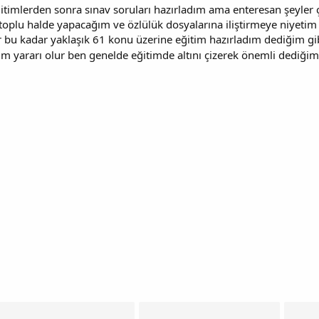
timlerden sonra sınav soruları hazırladım ama enteresan şeyler ç
oplu halde yapacağım ve özlülük dosyalarına iliştirmeye niyetim v
er bu kadar yaklaşık 61 konu üzerine eğitim hazırladım dediğim gibi
 yararı olur ben genelde eğitimde altını çizerek önemli dediğim