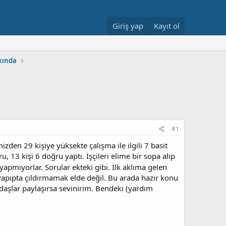
Giriş yap
Kayıt ol
kkında
#1
den 29 kişiye yüksekte çalışma ile ilgili 7 basit
, 13 kişi 6 doğru yaptı. İşçileri elime bir sopa alıp
apmıyorlar. Sorular ekteki gibi. İlk aklıma gelen
 yapıpta çıldırmamak elde değil. Bu arada hazır konu
daşlar paylaşırsa sevinirim. Bendeki (yardım