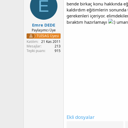
E
l
bende birkaç konu hakkında eği
e
kaldırdım eğitimlerin sonunda t
r
gerekenleri içeriyor. elimdekil
:
bıraktım hazırlamayı
umarım
Emre DEDE
Paylaşımcı Üye
TÜİSAG Üyesi
Katılım
21 Kas 2011
Mesajlar
213
Tepki puanı
915
Ekli dosyalar