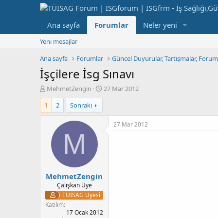
Ana sayfa
Forumlar
Neler yeni
Yeni mesajlar
Ana sayfa
Forumlar
Güncel Duyurular, Tartışmalar, Foru
İşçilere İsg Sınavı
K
B
MehmetZengin
27 Mar 2012
o
a
1
2
Sonraki
n
ş
b
l
u
a
27 Mar 2012
y
n
M
u
g
b
ı
a
ç
ş
t
MehmetZengin
l
a
a
r
Çalışkan Üye
t
i
TÜİSAG Üyesi
a
h
Katılım
n
i
17 Ocak 2012