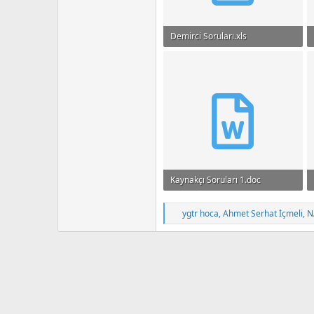
Demirci Soruları.xls
13.5 KB · Görüntüleme: 425
Kaynakçı Soruları 1.doc
16.5 KB · Görüntüleme: 347
T
ygtr hoca
,
Ahmet Serhat İçmeli
,
N
e
p
k
i
l
e
r
: