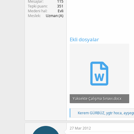
Mesajlar
115
Tepki puanı
351
Medeni hal
Evli
Meslek
Uzman (A)
Ekli dosyalar
Yüksekte Çalışma Sınavı.docx
18.8 KB · Görüntüleme: 1,432
T
Kerem GÜRBÜZ
,
ygtr hoca
,
ayşeg
e
p
k
27 Mar 2012
i