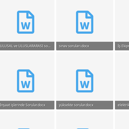
ULUSAL ve ULUSLARARASI soru.docx
sınav soruları.docx
İş Eki
16.7 KB · Görüntüleme: 404
19.1 KB · Görüntüleme: 1,154
13.6 K
İnşaat işlerinde Sorular.docx
yüksekte sorular.docx
elektri
12.9 KB · Görüntüleme: 791
15.2 KB · Görüntüleme: 920
13.8 K