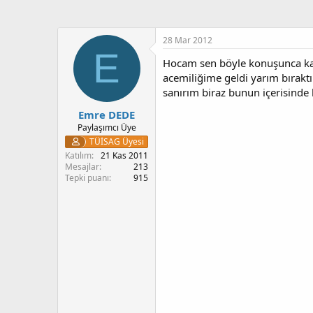
28 Mar 2012
E
Hocam sen böyle konuşunca kar
acemiliğime geldi yarım bırakt
sanırım biraz bunun içerisind
Emre DEDE
Paylaşımcı Üye
TÜİSAG Üyesi
Katılım
21 Kas 2011
Mesajlar
213
Tepki puanı
915