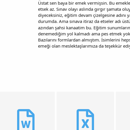
Üstat sen baya bir emek vermişsin. Bu emekler
etsek az. Sınav olayı aslında gırgır şamata ol
diyeceksiniz, eğitim devam çizelgesine adını ya
durumda. Ama sınava itiraz da etseler adı üst
azından şahsi kanaatim bu. Eğitim sunumları
denemediğim yol kalmadı ama pes etmek yok. Y
Bazılarını formlardan almıştım. İsimlerini h
emeği olan meslektaşlarımıza da teşekkür ed