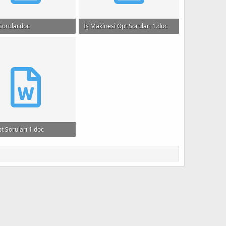
Sorular.doc
İş Makinesi Opt Soruları 1.doc
B · Görüntüleme: 901
15.5 KB · Görüntüleme: 370
t Soruları 1.doc
· Görüntüleme: 356