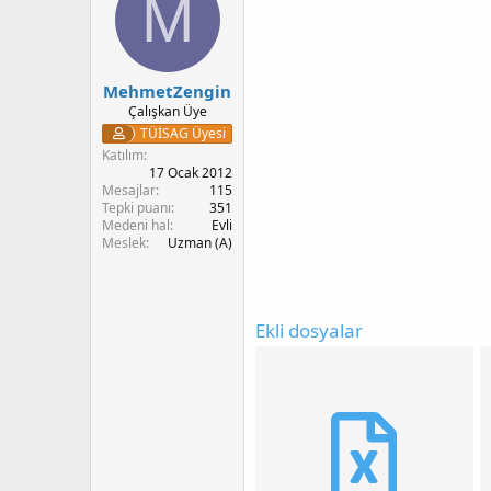
M
l
e
r
:
MehmetZengin
Çalışkan Üye
TÜİSAG Üyesi
Katılım
17 Ocak 2012
Mesajlar
115
Tepki puanı
351
Medeni hal
Evli
Meslek
Uzman (A)
Ekli dosyalar