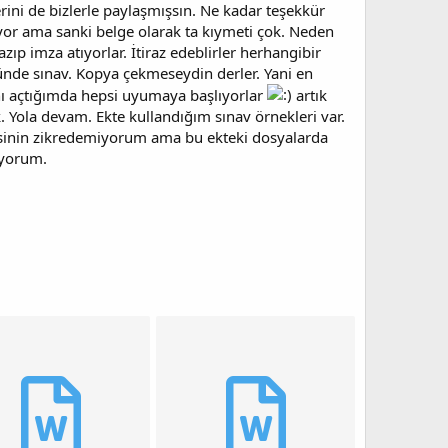
ini de bizlerle paylaşmışsın. Ne kadar teşekkür
uyor ama sanki belge olarak ta kıymeti çok. Neden
zıp imza atıyorlar. İtiraz edeblirler herhangibir
ünde sınav. Kopya çekmeseydin derler. Yani en
nı açtığımda hepsi uyumaya başlıyorlar
artık
ola devam. Ekte kullandığım sınav örnekleri var.
epsinin zikredemiyorum ama bu ekteki dosyalarda
iyorum.