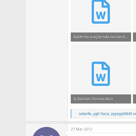
Kaldırma araçlarında sorular.docx
11.5 KB · Görüntüleme: 512
İş Kazaları Sorular.docx
12.1 KB · Görüntüleme: 857
T
selenfe
,
ygtr hoca
,
ayşegül4845
ve
e
p
k
27 Mar 2012
i