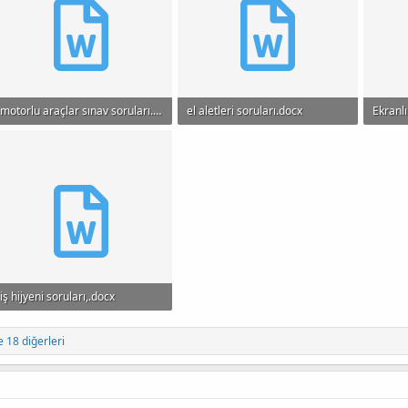
motorlu araçlar sınav soruları.docx
el aletleri soruları.docx
12.6 KB · Görüntüleme: 408
13.2 KB · Görüntüleme: 589
297.4 
iş hijyeni soruları,.docx
12 KB · Görüntüleme: 657
 18 diğerleri