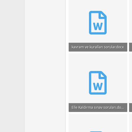
kavram ve kuralları sorular.docx
18.5 KB · Görüntüleme: 852
Elle Kaldırma sınav soruları.docx
15.2 KB · Görüntüleme: 593