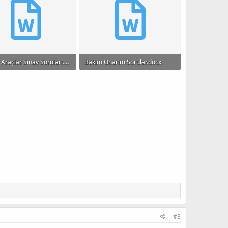
Ekranlı Araçlar Sınav Soruları.docx
Bakım Onarım Sorular.docx
KB · Görüntüleme: 485
13.7 KB · Görüntüleme: 510
#3