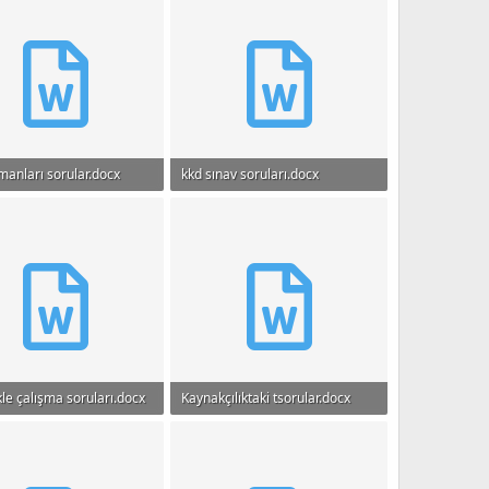
pmanları sorular.docx
kkd sınav soruları.docx
B · Görüntüleme: 712
16 KB · Görüntüleme: 814
kle çalışma soruları.docx
Kaynakçılıktaki tsorular.docx
B · Görüntüleme: 610
13.4 KB · Görüntüleme: 467