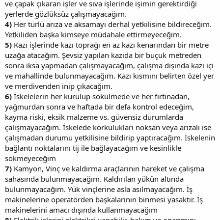
ve çapak çıkaran işler ve sıva işlerinde işimin gerektirdiği
yerlerde gözlüksüz çalışmayacağım.
4)
Her türlü arıza ve aksamayı derhal yetkilisine bildireceğim.
Yetkiliden başka kimseye müdahale ettirmeyeceğim.
5)
Kazı işlerinde kazı toprağı en az kazı kenarından bir metre
uzağa atacağım. Şevsiz yapılan kazıda bir buçuk metreden
sonra iksa yapmadan çalışmayacağım, çalışma dışında kazı içi
ve mahallinde bulunmayacağım. Kazı kısmını belirten özel yer
ve merdivenden inip çıkacağım.
6)
İskelelerin her kurulup sökülmede ve her fırtınadan,
yağmurdan sonra ve haftada bir defa kontrol edeceğim,
kayma riski, eksik malzeme vs. güvensiz durumlarda
çalışmayacağım. İskelede korkulukları noksan veya arızalı ise
çalışmadan durumu yetkilisine bildirip yaptıracağım. İskelenin
bağlantı noktalarını tij ile bağlayacağım ve kesinlikle
sökmeyeceğim
7)
Kamyon, Vinç ve kaldırma araçlarının hareket ve çalışma
sahasında bulunmayacağım. Kaldırılan yükün altında
bulunmayacağım. Yük vinçlerine asla asılmayacağım. İş
makinelerine operatörden başkalarının binmesi yasaktır. İş
makinelerini amacı dışında kullanmayacağım
8)
Elektrik işlerini elektrikçi yapabilir, bakım ve onarımını