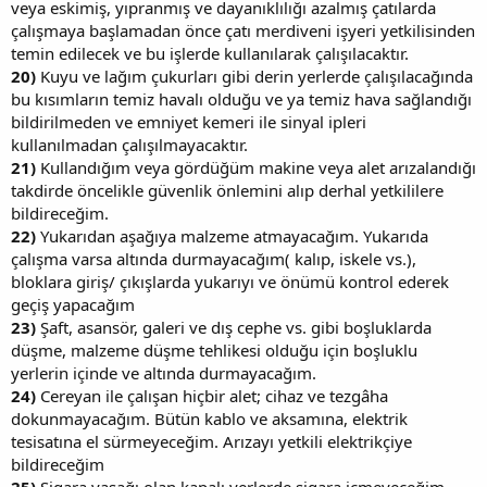
veya eskimiş, yıpranmış ve dayanıklılığı azalmış çatılarda
çalışmaya başlamadan önce çatı merdiveni işyeri yetkilisinden
temin edilecek ve bu işlerde kullanılarak çalışılacaktır.
20)
Kuyu ve lağım çukurları gibi derin yerlerde çalışılacağında
bu kısımların temiz havalı olduğu ve ya temiz hava sağlandığı
bildirilmeden ve emniyet kemeri ile sinyal ipleri
kullanılmadan çalışılmayacaktır.
21)
Kullandığım veya gördüğüm makine veya alet arızalandığı
takdirde öncelikle güvenlik önlemini alıp derhal yetkililere
bildireceğim.
22)
Yukarıdan aşağıya malzeme atmayacağım. Yukarıda
çalışma varsa altında durmayacağım( kalıp, iskele vs.),
bloklara giriş/ çıkışlarda yukarıyı ve önümü kontrol ederek
geçiş yapacağım
23)
Şaft, asansör, galeri ve dış cephe vs. gibi boşluklarda
düşme, malzeme düşme tehlikesi olduğu için boşluklu
yerlerin içinde ve altında durmayacağım.
24)
Cereyan ile çalışan hiçbir alet; cihaz ve tezgâha
dokunmayacağım. Bütün kablo ve aksamına, elektrik
tesisatına el sürmeyeceğim. Arızayı yetkili elektrikçiye
bildireceğim
25)
Sigara yasağı olan kapalı yerlerde sigara içmeyeceğim,