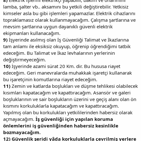
lamba, şalter vb.. aksamını bu yetkili değiştirebilir. Yetkisiz
kimseler asla bu gibi işlemleri yapamazlar. Elektrik cihazlarını
topraklamasız olarak kullanmayacağım. Çalışma şartlarına ve
mevsim şartlarına uygun dayanıklı güvenli elektrik
ekipmanları kullanacağım.
9)
İşyerinde asılmış olan İş Güvenliği Talimat ve İkazlarına
tam anlamı ile eksiksiz okuyup, öğrenip öğrendiğimi tatbik
edeceğim. Bu Talimat ve İkaz levhalarının yerlerinin
değiştirmeyeceğim.
10)
İşyerinde azami sürat 20 Km. dir. Bu hususa riayet
edeceğim. Geri manevralarda muhakkak işaretçi kullanarak
bu işaretçinin komutlarına riayet edeceğim.
11)
Zemin ve katlarda boşlukları ve düşme tehlikesi olabilecek
kısımları kapatacağım ve kapattıracağım. Asansör ve galeri
boşluklarının ve sair boşlukların üzerini ve geçiş alanı olan ön
kısmını korkuluklarla kapatacağım ve kapattıracağım.
Yapılmış olan bu korkulukları yetkililerinden habersiz olarak
açmayacağım.
İş güvenliği için yapılan koruma
önlemlerini iş güvenliğinden habersiz kesinlikle
bozmayacağım.
12) Güvenlik şeridi yâda korkuluklarla çevrilmiş yerlere