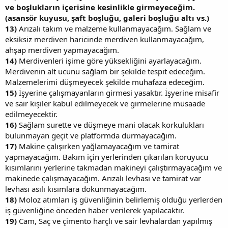
ve boşlukların içerisine kesinlikle girmeyeceğim.
(asansör kuyusu, şaft boşluğu, galeri boşluğu altı vs.)
13)
Arızalı takım ve malzeme kullanmayacağım. Sağlam ve
eksiksiz merdiven haricinde merdiven kullanmayacağım,
ahşap merdiven yapmayacağım.
14)
Merdivenleri işime göre yüksekliğini ayarlayacağım.
Merdivenin alt ucunu sağlam bir şekilde tespit edeceğim.
Malzemelerimi düşmeyecek şekilde muhafaza edeceğim.
15)
İşyerine çalışmayanların girmesi yasaktır. İşyerine misafir
ve sair kişiler kabul edilmeyecek ve girmelerine müsaade
edilmeyecektir.
16)
Sağlam surette ve düşmeye mani olacak korkulukları
bulunmayan geçit ve platformda durmayacağım.
17)
Makine çalışırken yağlamayacağım ve tamirat
yapmayacağım. Bakım için yerlerinden çıkarılan koruyucu
kısımlarını yerlerine takmadan makineyi çalıştırmayacağım ve
makinede çalışmayacağım. Arızalı levhası ve tamirat var
levhası asılı kısımlara dokunmayacağım.
18)
Moloz atımları iş güvenliğinin belirlemiş olduğu yerlerden
iş güvenliğine önceden haber verilerek yapılacaktır.
19)
Cam, Saç ve çimento harçlı ve sair levhalardan yapılmış