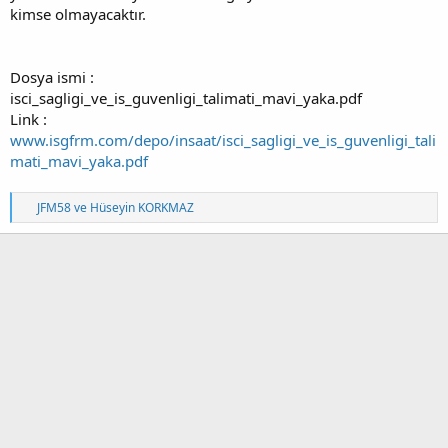
kimse olmayacaktır.
Dosya ismi :
isci_sagligi_ve_is_guvenligi_talimati_mavi_yaka.pdf
Link :
www.isgfrm.com/depo/insaat/isci_sagligi_ve_is_guvenligi_tali
mati_mavi_yaka.pdf
T
JFM58
ve
Hüseyin KORKMAZ
e
p
k
i
l
e
r
: