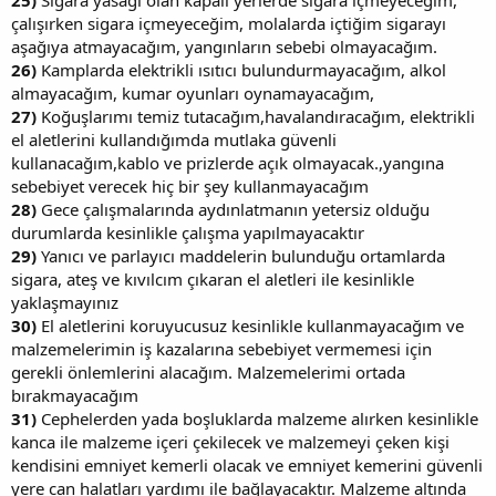
çalışırken sigara içmeyeceğim, molalarda içtiğim sigarayı
aşağıya atmayacağım, yangınların sebebi olmayacağım.
26)
Kamplarda elektrikli ısıtıcı bulundurmayacağım, alkol
almayacağım, kumar oyunları oynamayacağım,
27)
Koğuşlarımı temiz tutacağım,havalandıracağım, elektrikli
el aletlerini kullandığımda mutlaka güvenli
kullanacağım,kablo ve prizlerde açık olmayacak.,yangına
sebebiyet verecek hiç bir şey kullanmayacağım
28)
Gece çalışmalarında aydınlatmanın yetersiz olduğu
durumlarda kesinlikle çalışma yapılmayacaktır
29)
Yanıcı ve parlayıcı maddelerin bulunduğu ortamlarda
sigara, ateş ve kıvılcım çıkaran el aletleri ile kesinlikle
yaklaşmayınız
30)
El aletlerini koruyucusuz kesinlikle kullanmayacağım ve
malzemelerimin iş kazalarına sebebiyet vermemesi için
gerekli önlemlerini alacağım. Malzemelerimi ortada
bırakmayacağım
31)
Cephelerden yada boşluklarda malzeme alırken kesinlikle
kanca ile malzeme içeri çekilecek ve malzemeyi çeken kişi
kendisini emniyet kemerli olacak ve emniyet kemerini güvenli
yere can halatları yardımı ile bağlayacaktır. Malzeme altında