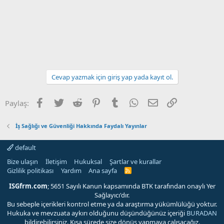
Cevap yazmak için giriş yap yada kayıt ol.
Facebook
Twitter
Reddit
Pinterest
Tumblr
WhatsApp
E-posta
Link
Paylaş:
İş Sağlığı ve Güvenliği Hakkında Faydalı Yayınlar
default
Bize ulaşın
İletişim
Hukuksal
Şartlar ve kurallar
Gizlilik politikası
Yardım
Ana sayfa
R
S
S
ISGfrm.com
; 5651 Sayılı Kanun kapsamında BTK tarafından onaylı Yer
Sağlayıcı'dır.
Bu sebeple içerikleri kontrol etme ya da araştırma yükümlülüğü yoktur.
Hukuka ve mevzuata aykırı olduğunu düşündüğünüz içeriği
BURADAN
bildirebilirsiniz. Kısa sürede size dönüş yapmaya çalışacağız.