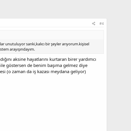
#4
lar unutuluyor sanki,kalıcı bir şeyler arıyorum.kişisel
istem arayışındayım.
adığını aksine hayatlarını kurtaran birer yardımcı
 ile göstersen de benim başıma gelmez diye
lmesi (o zaman da iş kazası meydana geliyor)