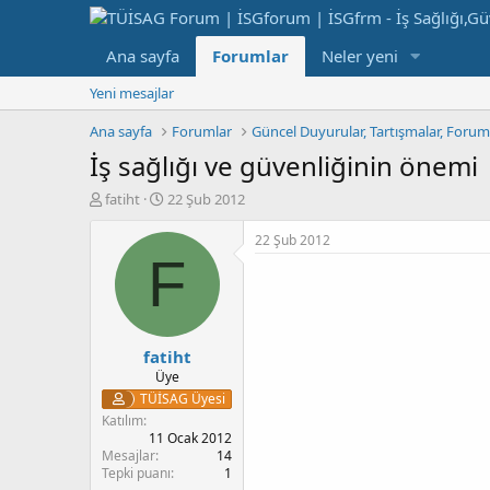
Ana sayfa
Forumlar
Neler yeni
Yeni mesajlar
Ana sayfa
Forumlar
Güncel Duyurular, Tartışmalar, Foru
İş sağlığı ve güvenliğinin önemi
K
B
fatiht
22 Şub 2012
o
a
n
ş
22 Şub 2012
b
l
F
u
a
y
n
u
g
b
ı
fatiht
a
ç
ş
t
Üye
l
a
TÜİSAG Üyesi
a
r
Katılım
t
i
11 Ocak 2012
a
h
Mesajlar
14
Tepki puanı
1
n
i