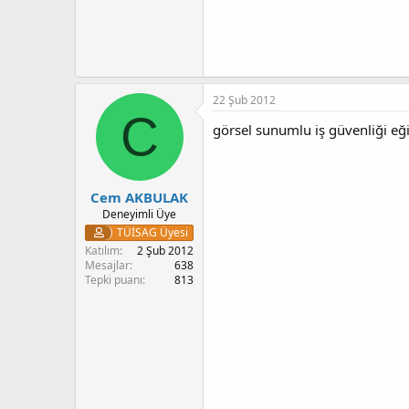
22 Şub 2012
C
görsel sunumlu iş güvenliği eği
Cem AKBULAK
Deneyimli Üye
TÜİSAG Üyesi
Katılım
2 Şub 2012
Mesajlar
638
Tepki puanı
813