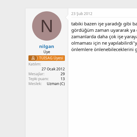
23 Şub 2012
N
tabiki bazen işe yaradığı gibi b
gördüğüm zaman uyararak ya da
zamanlarda daha çok işe yaraya
olmaması için ne yapılabilirdi
nilgan
önlemlere önlenebileceklerini 
Üye
TÜİSAG Üyesi
Katılım
27 Ocak 2012
Mesajlar
29
Tepki puanı
13
Meslek
Uzman (C)