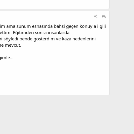
#6
ştim ama sunum esnasında bahsi geçen konuyla ilgili
ettim. Eğitimden sonra insanlarda
ni söyledi bende gösterdim ve kaza nedenlerini
me mevcut.
mle....