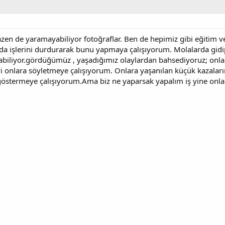
azen de yaramayabiliyor fotoğraflar. Ben de hepimiz gibi eğitim ver
 işlerini durdurarak bunu yapmaya çalışıyorum. Molalarda gidi
biliyor.gördüğümüz , yaşadığımız olaylardan bahsediyoruz; onlar
"yi onlara söyletmeye çalışıyorum. Onlara yaşanılan küçük kazala
göstermeye çalışıyorum.Ama biz ne yaparsak yapalım iş yine onları