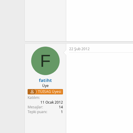
22 Şub 2012
F
fatiht
Üye
TÜİSAG Üyesi
Katılım
11 Ocak 2012
Mesajlar
14
Tepki puanı
1