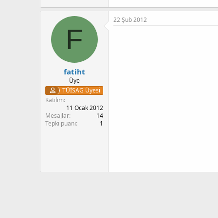
22 Şub 2012
F
fatiht
Üye
TÜİSAG Üyesi
Katılım
11 Ocak 2012
Mesajlar
14
Tepki puanı
1