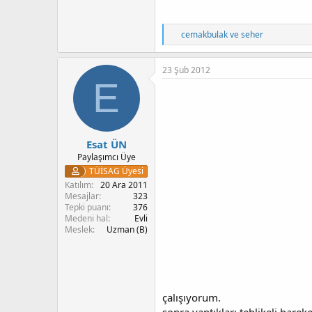
T
cemakbulak
ve
seher
e
p
k
23 Şub 2012
i
E
l
e
r
:
Esat ÜN
Paylaşımcı Üye
TÜİSAG Üyesi
Katılım
20 Ara 2011
Mesajlar
323
Tepki puanı
376
Medeni hal
Evli
Meslek
Uzman (B)
çalışıyorum.