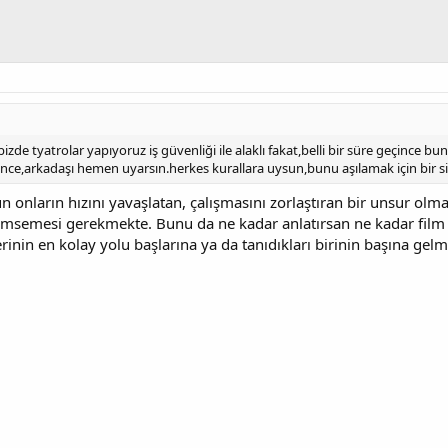
zde tyatrolar yapıyoruz iş güvenliği ile alaklı fakat,belli bir süre geçince bun
ce,arkadaşı hemen uyarsın.herkes kurallara uysun,bunu aşılamak için bir s
n onların hızını yavaşlatan, çalışmasını zorlaştıran bir unsur olm
msemesi gerekmekte. Bunu da ne kadar anlatırsan ne kadar film
rinin en kolay yolu başlarına ya da tanıdıkları birinin başına ge