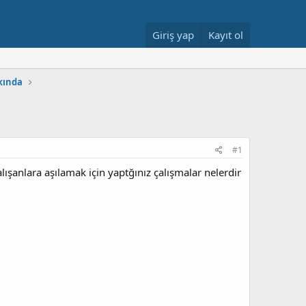
Giriş yap
Kayıt ol
kkında
#1
alışanlara aşılamak için yaptğınız çalışmalar nelerdir