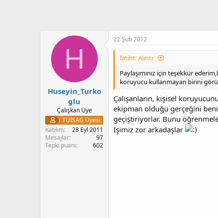
22 Şub 2012
H
fatiht' Alıntı:
Paylaşımınız için teşekkür ederim,bi
koruyucu kullanmayan birini görün
Huseyin_Turko
Çalışanların, kişisel koruyucunu
glu
ekipman olduğu gerçeğini beni
Çalışkan Üye
geçiştiriyorlar. Bunu öğrenmele
TÜİSAG Üyesi
İşimiz zor arkadaşlar
Katılım
28 Eyl 2011
Mesajlar
97
Tepki puanı
602