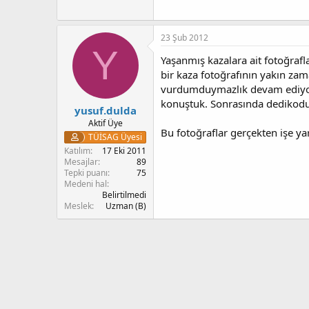
23 Şub 2012
Y
Yaşanmış kazalara ait fotoğraf
bir kaza fotoğrafının yakın za
vurdumduymazlık devam ediyordu
konuştuk. Sonrasında dedikodu
yusuf.dulda
Aktif Üye
Bu fotoğraflar gerçekten işe y
TÜİSAG Üyesi
Katılım
17 Eki 2011
Mesajlar
89
Tepki puanı
75
Medeni hal
Belirtilmedi
Meslek
Uzman (B)