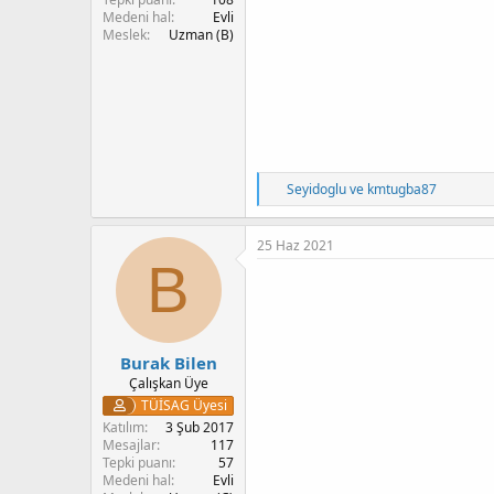
Medeni hal
Evli
Meslek
Uzman (B)
T
Seyidoglu
ve
kmtugba87
e
p
k
25 Haz 2021
i
B
l
e
r
:
Burak Bilen
Çalışkan Üye
TÜİSAG Üyesi
Katılım
3 Şub 2017
Mesajlar
117
Tepki puanı
57
Medeni hal
Evli