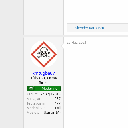
T
İskender Karpuzcu
e
p
k
25 Haz 2021
i
l
e
r
:
kmtugba87
TÜİSAG Çalışma
Birimi
Moderatör
Katılım
24 Ağu 2013
Mesajlar
257
Tepki puanı
477
Medeni hal
Evli
Meslek
Uzman (A)