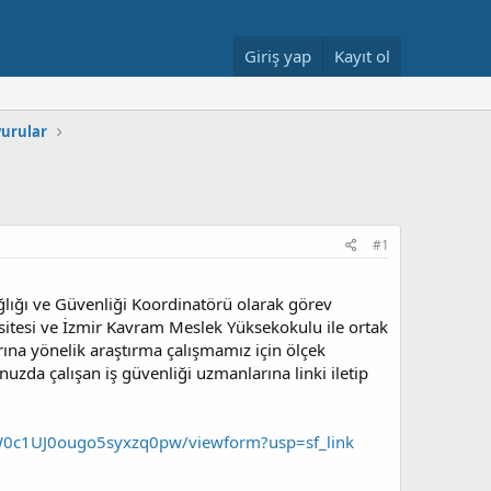
Giriş yap
Kayıt ol
urular
#1
ağlığı ve Güvenliği Koordinatörü olarak görev
sitesi ve İzmir Kavram Meslek Yüksekokulu ile ortak
ına yönelik araştırma çalışmamız için ölçek
zda çalışan iş güvenliği uzmanlarına linki iletip
FW0c1UJ0ougo5syxzq0pw/viewform?usp=sf_link