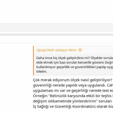
öğr.gör.fatih ulukaya' Alıntı:
Daha önce hiç ölçek geliştirdiniz mi? Ölçekler sorular
elde etmek için bazı sorular benzerlik gösterir. Doğ
kullanılmıyor geçerlilik ve güvenirlilikleri yapılıp 
bilelim.
Çok merak ediyorum ölçek nasıl geliştiriliyor?
güvenirliği nerede yapıldı veya uygulandı. Cahi
uygulaması mı var ve geçerliliği nerede test ed
Örneğin ''Belirsizlik karşısında etkili bir teşhis
değişim istikametinde yönlendiririm'' soruları n
İş Sağlığı ve Güvenliği Koordinatörü olarak biz