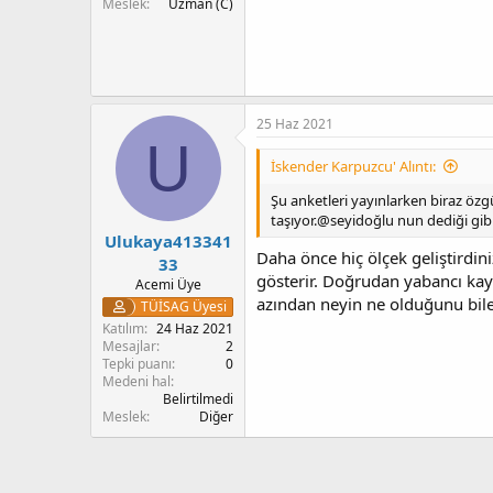
Meslek
Uzman (C)
25 Haz 2021
U
İskender Karpuzcu' Alıntı:
Şu anketleri yayınlarken biraz öz
taşıyor.@seyidoğlu nun dediği gibi
Ulukaya413341
Daha önce hiç ölçek geliştirdini
33
gösterir. Doğrudan yabancı kayna
Acemi Üye
azından neyin ne olduğunu bil
TÜİSAG Üyesi
Katılım
24 Haz 2021
Mesajlar
2
Tepki puanı
0
Medeni hal
Belirtilmedi
Meslek
Diğer