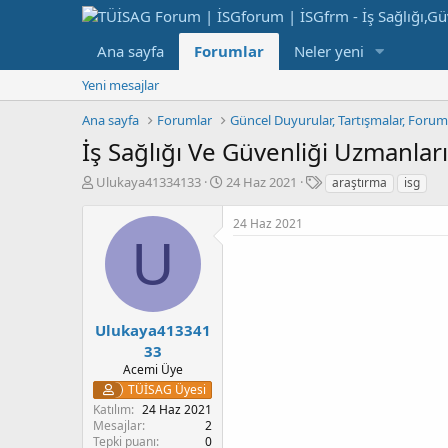
Ana sayfa
Forumlar
Neler yeni
Yeni mesajlar
Ana sayfa
Forumlar
Güncel Duyurular, Tartışmalar, Foru
İş Sağlığı Ve Güvenliği Uzmanlar
K
B
E
Ulukaya41334133
24 Haz 2021
araştırma
isg
o
a
t
n
ş
i
24 Haz 2021
b
l
k
U
u
a
e
y
n
t
u
g
l
b
ı
e
a
ç
r
Ulukaya413341
ş
t
33
l
a
Acemi Üye
a
r
TÜİSAG Üyesi
t
i
Katılım
24 Haz 2021
a
h
Mesajlar
2
n
i
Tepki puanı
0