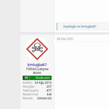
T
Seyidoglu
ve
kmtugba87
e
p
k
28 Haz 2021
i
l
e
r
:
kmtugba87
TÜİSAG Çalışma
Birimi
Moderatör
Katılım
24 Ağu 2013
Mesajlar
257
Tepki puanı
477
Medeni hal
Evli
Meslek
Uzman (A)