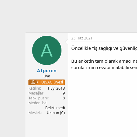
25 Haz 2021
A
Öncelikle "iş sağlığı ve güvenl
Bu anketin tam olarak amacı ned
sorularımın cevabını alabilirsem
A1peren
Üye
TÜİSAG Üyesi
Katılım
1 Eyl 2018
Mesajlar
9
Tepki puanı
8
Medeni hal
Belirtilmedi
Meslek
Uzman (C)