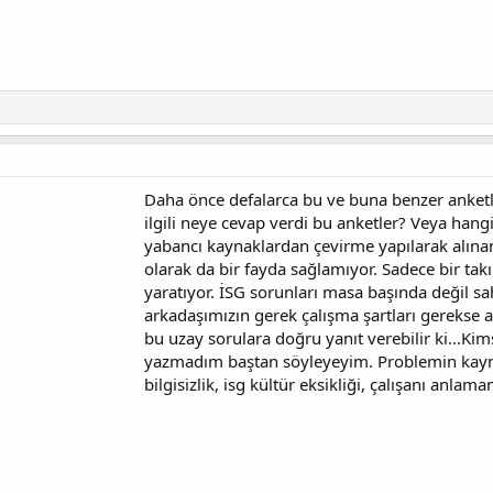
Daha önce defalarca bu ve buna benzer anketler
ilgili neye cevap verdi bu anketler? Veya han
yabancı kaynaklardan çevirme yapılarak alınan 
olarak da bir fayda sağlamıyor. Sadece bir takı
yaratıyor. İSG sorunları masa başında değil s
arkadaşımızın gerek çalışma şartları gerekse 
bu uzay sorulara doğru yanıt verebilir ki...Ki
yazmadım baştan söyleyeyim. Problemin kayn
bilgisizlik, isg kültür eksikliği, çalışanı anlam