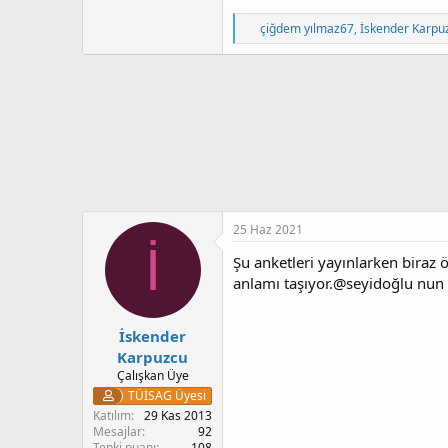
T
çiğdem yılmaz67
,
İskender Karpu
e
p
k
i
l
e
r
:
25 Haz 2021
İ
Şu anketleri yayınlarken biraz
anlamı taşıyor.@seyidoğlu nun d
İskender
Karpuzcu
Çalışkan Üye
TÜİSAG Üyesi
Katılım
29 Kas 2013
Mesajlar
92
Tepki puanı
108