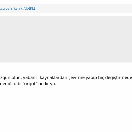
zcu
ve
Erkan FINDIKLI
 özgün olun, yabancı kaynaklardan çevirme yapıp hiç değiştirmed
ediği gibi "örgüt" nedir ya.