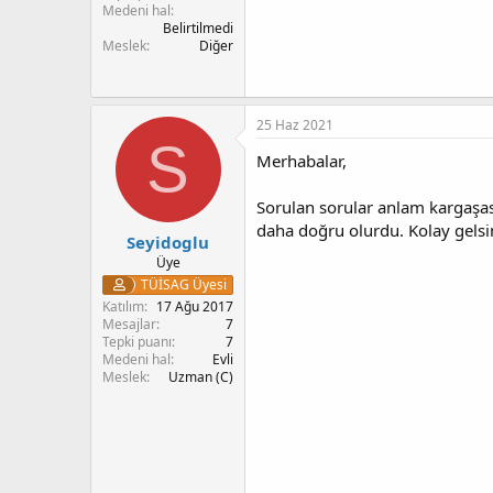
Medeni hal
Belirtilmedi
Meslek
Diğer
25 Haz 2021
S
Merhabalar,
Sorulan sorular anlam kargaşası 
daha doğru olurdu. Kolay gelsi
Seyidoglu
Üye
TÜİSAG Üyesi
Katılım
17 Ağu 2017
Mesajlar
7
Tepki puanı
7
Medeni hal
Evli
Meslek
Uzman (C)