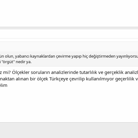
gün olun, yabancı kaynaklardan çevirme yapıp hiç değiştirmeden yayınlıyor
 "örgüt" nedir ya.
z mi? Ölçekler soruların analizlerinde tutarlılık ve gerçeklik anali
ktan alınan bir ölçek Türkçeye çevrilip kullanılmıyor geçerlilik ve
elim