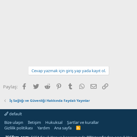
Cevap yazmak için giriş yap yada kayıt ol.
Facebook
Twitter
Reddit
Pinterest
Tumblr
WhatsApp
E-posta
Link
Paylaş:
İş Sağlığı ve Güvenliği Hakkında Faydalı Yayınlar
default
Bize ulaşın
İletişim
Hukuksal
Şartlar ve kurallar
Gizlilik politikası
Yardım
Ana sayfa
R
S
S