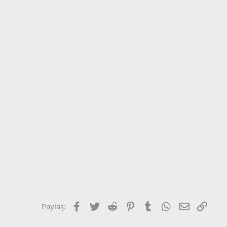
Facebook
Twitter
Reddit
Pinterest
Tumblr
WhatsApp
E-posta
Link
Paylaş: