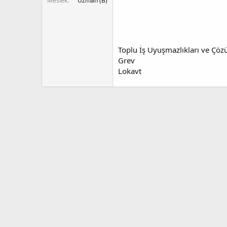
Meslek
Uzman (B)
Toplu İş Uyuşmazlıkları ve Çöz
Grev
Lokavt