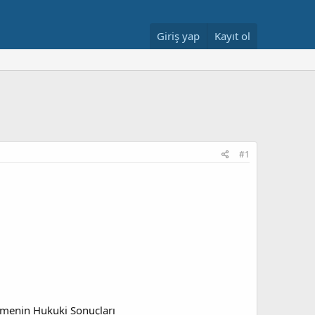
Giriş yap
Kayıt ol
#1
rmenin Hukuki Sonuçları