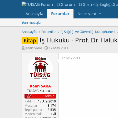
Ana sayfa
Forumlar
Neler yeni
Yeni mesajlar
Ana sayfa
Forumlar
İş Sağlığı ve Güvenliği Kütüphanesi
İş Hukuku - Prof. Dr. Halu
Kitap
K
B
Kaan SAKA
17 May 2011
o
a
n
ş
17 May 2011
b
l
u
a
y
n
u
g
b
ı
Kaan SAKA
a
ç
ş
t
TÜİSAG Kurucusu
l
a
Admin
a
r
Katılım
17 Ara 2010
t
i
Mesajlar
3,174
a
h
Tepki puanı
3,535
Medeni hal
Evli
n
i