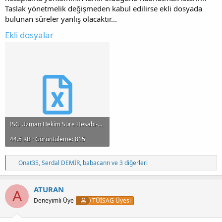
Taslak yönetmelik değişmeden kabul edilirse ekli dosyada
bulunan süreler yanlış olacaktır...
Ekli dosyalar
İSG Uzman Hekim Süre Hesabı-2010.xls
44.5 KB · Görüntüleme: 815
T
Onat35
,
Serdal DEMİR
,
babacann
ve 3 diğerleri
e
p
k
ATURAN
A
i
Deneyimli Üye
TÜİSAG Üyesi
l
e
r