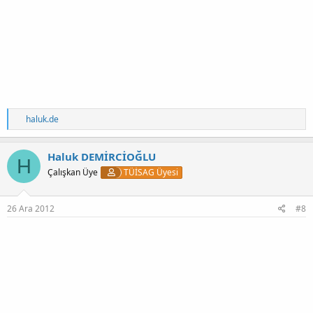
T
haluk.de
e
p
k
Haluk DEMİRCİOĞLU
H
i
Çalışkan Üye
TÜİSAG Üyesi
l
e
r
:
26 Ara 2012
#8