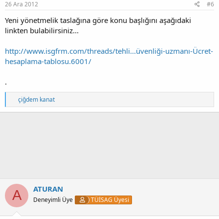
:
26 Ara 2012
#6
Yeni yönetmelik taslağına göre konu başlığını aşağıdaki
linkten bulabilirsiniz...
http://www.isgfrm.com/threads/tehli...üvenliği-uzmanı-Ücret-
hesaplama-tablosu.6001/
.
T
çiğdem kanat
e
p
k
i
l
e
r
:
ATURAN
A
Deneyimli Üye
TÜİSAG Üyesi