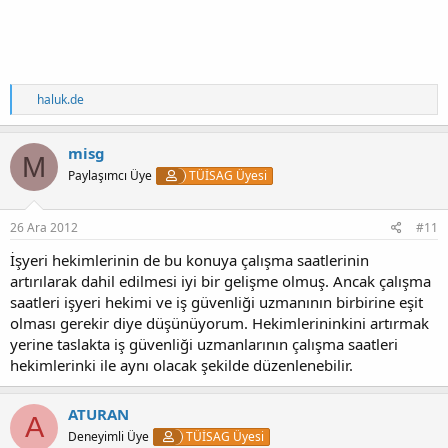
T
haluk.de
e
p
k
misg
M
i
Paylaşımcı Üye
TÜİSAG Üyesi
l
e
r
:
26 Ara 2012
#11
İşyeri hekimlerinin de bu konuya çalışma saatlerinin
artırılarak dahil edilmesi iyi bir gelişme olmuş. Ancak çalışma
saatleri işyeri hekimi ve iş güvenliği uzmanının birbirine eşit
olması gerekir diye düşünüyorum. Hekimlerininkini artırmak
yerine taslakta iş güvenliği uzmanlarının çalışma saatleri
hekimlerinki ile aynı olacak şekilde düzenlenebilir.
ATURAN
A
Deneyimli Üye
TÜİSAG Üyesi