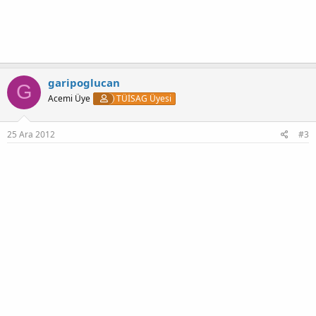
garipoglucan
G
Acemi Üye
TÜİSAG Üyesi
25 Ara 2012
#3