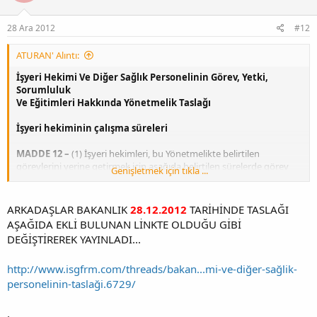
28 Ara 2012
#12
ATURAN' Alıntı:
İşyeri Hekimi Ve Diğer Sağlık Personelinin Görev, Yetki,
Sorumluluk
Ve Eğitimleri Hakkında Yönetmelik Taslağı
İşyeri hekiminin çalışma süreleri
MADDE 12 –
(1) İşyeri hekimleri, bu Yönetmelikte belirtilen
görevlerini yerine getirmek için aşağıda belirtilen sürelerde görev
Genişletmek için tıkla ...
yaparlar.
a)
Az tehlikeli sınıfta yer alan işyerlerine; yönetmelikte belirtilen
görevleri yerine getirmek üzere çalışan başına ayda en az 9 dakika,
ARKADAŞLAR BAKANLIK
28.12.2012
TARİHİNDE TASLAĞI
b) Tehlikeli sınıfta yer alan işyerlerine; yönetmelikte belirtilen
AŞAĞIDA EKLİ BULUNAN LİNKTE OLDUĞU GİBİ
görevleri yerine getirmek üzere çalışan başına ayda en az 12 dakika,
DEĞİŞTİREREK YAYINLADI...
c) Çok tehlikeli sınıfta yer alan işyerlerine; yönetmelikte belirtilen
görevleri yerine getirmek üzere çalışan başına ayda en az 18 dakika,
http://www.isgfrm.com/threads/bakan...mi-ve-diğer-sağlik-
(2) Az tehlikeli sınıfta yer alan 1000 ve daha fazla çalışanı olan
işyerlerinde her 1000 çalışan için tam gün çalışacak en az bir işyeri
personelinin-taslaği.6729/
hekimi görevlendirilir. Çalışan sayısının 1000 sayısının tam
katlarından fazla olması durumunda geriye kalan çalışan sayısı göz
.