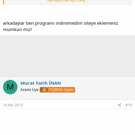
Genişletmek için tıkla ...
Program
www.bilgit.com
a aittir.
İş güvenliği uzmanları ve işyeri hekimleri pratik ve hızlı olan
gerçekten güzel bir çalışma.
Kendilerine programdan dolayı teşekkür ederiz.
arkadaşlar ben programı indiremedim siteye eklemeniz
mümkün mü?
Murat Fatih İNAN
M
Acemi Üye
TÜİSAG Üyesi
18 Nis 2013
#19