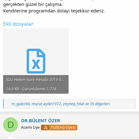
gerçekten güzel bir çalışma.
Kendilerine programdan dolayı teşekkür ederiz.
Ekli dosyalar
IGU-Hekim-Sure-Hesabi-2013-03-10 (1).xlsx
16.9 KB · Görüntüleme: 1,774
T
m_guler84
,
murat aydın1972
,
zeynep_hilal
ve 35 diğerleri
e
p
k
DR.BÜLENT ÖZER
D
i
Acemi Üye
TÜİSAG Üyesi
l
e
r