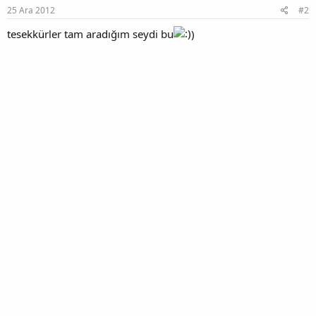
:
25 Ara 2012
#2
tesekkürler tam aradığım seydi bu
)