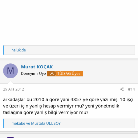
T
haluk.de
e
p
k
Murat KOÇAK
M
i
Deneyimli Üye
TÜİSAG Üyesi
l
e
r
:
29 Ara 2012
#14
arkadaşlar bu 2010 a göre yani 4857 ye göre yazılmiş. 10 işçi
ve üzeri için yanlış hesap vermiyr mu? yeni yönetmelik
taslağına göre yanlış bilgi vermiyor mu?
T
mekabe
ve
Mustafa ULUSOY
e
p
k