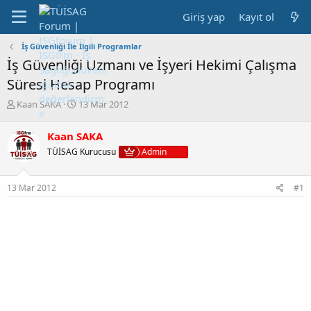
Giriş yap
Kayıt ol
İş Güvenliği İle İlgili Programlar
İş Güvenliği Uzmanı ve İşyeri Hekimi Çalışma
Süresi Hesap Programı
K
B
Kaan SAKA
13 Mar 2012
o
a
n
ş
Kaan SAKA
b
l
TÜİSAG Kurucusu
Admin
u
a
y
n
u
g
13 Mar 2012
#1
b
ı
a
ç
ş
t
l
a
a
r
t
i
a
h
n
i