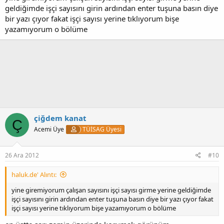
hekimi görevlendirilir. Çalışan sayısının 500 sayısının tam katlarından
geldiğimde işçi sayısını girin ardından enter tuşuna basın diye
fazla olması durumunda geriye kalan çalışan sayısı göz önünde
bir yazı çıyor fakat işçi sayısı yerine tıklıyorum bişe
bulundurularak birinci fıkrada belirtilen kriterlere uygun yeteri kadar
yazamıyorum o bölüme
işyeri hekimi eklenir.
(5) İşyeri hekiminin görevlendirilmesinde sözleşmede belirtilen süre
kadar işyerinde hizmet sunulur. Birden fazla işyeri ile kısmi süreli iş
sözleşmesi yapıldığı takdirde bu işyerleri arasında yolda geçen
süreler haftalık kanuni çalışma süresinden düşülür.
(6) Kısmi süreli hekim görevlendirilen işyerlerinde çalışmalar tek
hekim tarafından yürütülür.
(7) Bu Yönetmelikte belirtilen çalışma sürelerinin tespitinde Sosyal
Güvenlik Kurumu kayıtları esas alınır.
çiğdem kanat
Ç
.
Acemi Üye
TÜİSAG Üyesi
26 Ara 2012
#10
haluk.de' Alıntı:
yine giremiyorum çalışan sayısını işçi sayısı girme yerine geldiğimde
işçi sayısını girin ardından enter tuşuna basın diye bir yazı çıyor fakat
işçi sayısı yerine tıklıyorum bişe yazamıyorum o bölüme