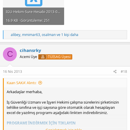
IGU-Hekim-Sure-Hesabi-2013-03-10.xlsx
16.9 KB · Görüntüleme: 251
T
alibey
,
mmimar63
,
osalman
ve 1 kişi daha
e
p
k
cihansrky
C
i
Acemi Üye
TÜİSAG Üyesi
l
e
r
:
16 Nis 2013
#18
Kaan SAKA' Alıntı:
Arkadaşlar merhaba,
İş Güvenliği Uzmanı ve İşyeri Hekimi çalışma sürelerini şirketinizin
tehlike sınıfına ve işçi sayısına göre otomatik olarak hesaplayan
excel de yazılmış programı aşağıdaki linkten indirebilirsiniz.
PROGRAMI İNDİRMEK İÇİN TIKLAYIN