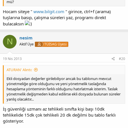
mü?
Hocam siteye "
www.bilgit.com
" girince, ctrl+f (arama)
tuşlarına basıp, çalışma süreleri yaz, programı direkt
bulacaksın
nesim
N
Aktif Üye
TÜİSAG Üyesi
19 Nis 2013
#20
ATURAN' Alıntı:
Ekli dosyadan değerler girilebiliyor ancak bu tablonun mevcut
yönetmeliğe göre olduğunu ve yeni yönetmelik taslağında
hesaplama yönteminin farklı olduğunu hatırlatmak isterim. Taslak
yönetmelik değişmeden kabul edilirse ekli dosyada bulunan süreler
yanlış olacaktır...
İş güvenliği uzmanı az tehlikeli sınıfta kişi başı 10dk
tehlikelide 15dk çok tehlikeli 20 dk değilmi bu tablo farklı
gösteriyor.