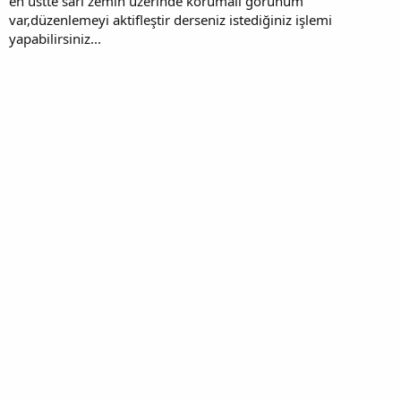
en üstte sarı zemin üzerinde korumalı görünüm
var,düzenlemeyi aktifleştir derseniz istediğiniz işlemi
yapabilirsiniz...