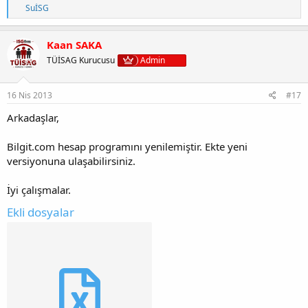
T
SuİSG
e
p
k
Kaan SAKA
i
TÜİSAG Kurucusu
Admin
l
e
r
:
16 Nis 2013
#17
Arkadaşlar,
Bilgit.com hesap programını yenilemiştir. Ekte yeni
versiyonuna ulaşabilirsiniz.
İyi çalışmalar.
Ekli dosyalar