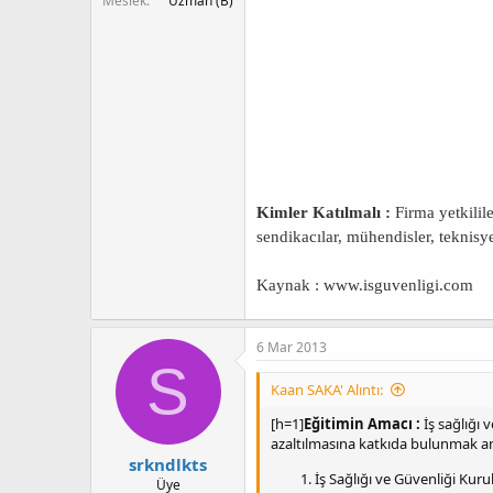
Meslek
Uzman (B)
Kimler Katılmalı :
Firma yetkilile
sendikacılar, mühendisler, teknisyen
Kaynak : www.isguvenligi.com
6 Mar 2013
S
Kaan SAKA' Alıntı:
[h=1]
Eğitimin Amacı :
İş sağlığı 
azaltılmasına katkıda bulunmak a
srkndlkts
İş Sağlığı ve Güvenliği Kur
Üye