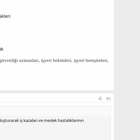
kleri
uk
 güvenliği uzmanları, işyeri hekimleri, işyeri hemşireleri,
#2
luşturarak iş kazaları ve meslek hastalıklarının