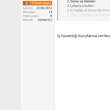
Görev ve Yetkileri
TÜİSAG Üyesi
Çalışma Usulleri
Katılım
22 Eki 2012
İş Sağlığı ve Güvenliği Ko
Mesajlar
14
Sıkça rastlanan iş kazaları v
Tepki puanı
8
Acil Durumlar Önlemleri
Meslek
Uzman (C)
Meslek Hastalıkları
İşyerine Özel Riskler
İşveren veya işveren vekili
İş Güvenliği Kurullarına verilec
İşçilerin Yükümlülükleri
İş Kazası istatikleri
Yöneticilerin görev ve soru
Önleme ve koruma politikal
İş Kazalarında hukuki ve ce
Kimler Katılmalı :
Firma yetkilileri,
mühendisler, teknisyenler, formenler, u
Kaynak :
www.isguvenligi.com