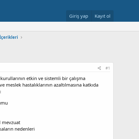
Giriş yap
Kayıt ol
İçerikleri
#1
 kurullarının etkin ve sistemli bir çalışma
 ve meslek hastalıklarının azaltılmasına katkıda
:
şumu
al mevzuat
akaların nedenleri