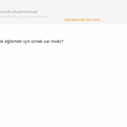
nusunda ulusal mevzuat
e tehlikeli vakaların nedenleri
Genişletmek için tıkla ...
nin Yükümlülükleri
ek eğitimler için örnek var mıdır?
mlulukları
arı
zai sorumluluk
 insan kaynakları yöneticileri, iş sağlığı ve güvenliği kurul üyeleri, iş güvenliği uzm
stalar, İSG işçi temsilcileri vb.