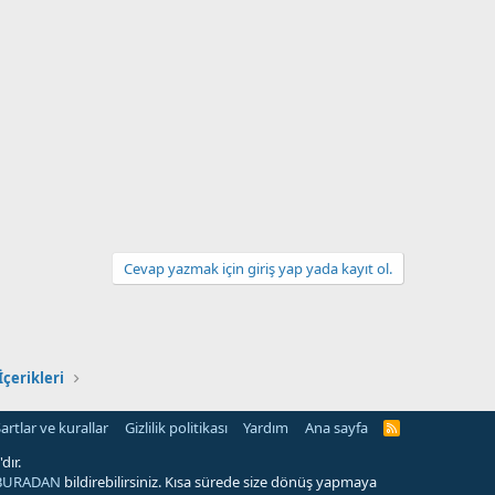
Cevap yazmak için giriş yap yada kayıt ol.
İçerikleri
artlar ve kurallar
Gizlilik politikası
Yardım
Ana sayfa
R
S
S
dır.
BURADAN
bildirebilirsiniz. Kısa sürede size dönüş yapmaya