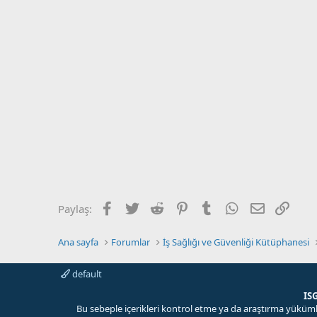
Facebook
Twitter
Reddit
Pinterest
Tumblr
WhatsApp
E-posta
Link
Paylaş:
Ana sayfa
Forumlar
İş Sağlığı ve Güvenliği Kütüphanesi
default
IS
Bu sebeple içerikleri kontrol etme ya da araştırma yük