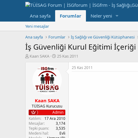
Ana sayfa
Forumlar
Neler yeni
Yeni mesajlar
Ana sayfa
Forumlar
İş Sağlığı ve Güvenliği Kütüphanesi
İş Güvenliği Kurul Eğitimi İçeriği
K
B
Kaan SAKA
25 Kas 2011
o
a
n
ş
25 Kas 2011
b
l
u
a
y
n
u
g
b
ı
Kaan SAKA
a
ç
ş
t
TÜİSAG Kurucusu
l
a
Admin
a
r
Katılım
17 Ara 2010
t
i
Mesajlar
3,174
a
h
Tepki puanı
3,535
Medeni hal
Evli
n
i