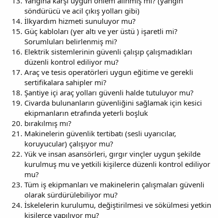
Yangına karşı uygun önlem alınmış mı? (yangın
söndürücü ve acil çıkış yolları gibi)
İlkyardım hizmeti sunuluyor mu?
Güç kabloları (yer altı ve yer üstü ) işaretli mi?
Sorumluları belirlenmiş mi?
Elektrik sistemlerinin güvenli çalışıp çalışmadıkları
düzenli kontrol ediliyor mu?
Araç ve tesis operatörleri uygun eğitime ve gerekli
sertifikalara sahipler mi?
Şantiye içi araç yolları güvenli halde tutuluyor mu?
Civarda bulunanların güvenliğini sağlamak için kesici
ekipmanların etrafında yeterli boşluk
bırakılmış mı?
Makinelerin güvenlik tertibatı (sesli uyarıcılar,
koruyucular) çalışıyor mu?
Yük ve insan asansörleri, gırgır vinçler uygun şekilde
kurulmuş mu ve yetkili kişilerce düzenli kontrol ediliyor
mu?
Tüm iş ekipmanları ve makinelerin çalışmaları güvenli
olarak sürdürülebiliyor mu?
İskelelerin kurulumu, değiştirilmesi ve sökülmesi yetkin
kişilerce yapılıyor mu?