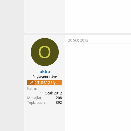
20 Şub 2012
O
okko
Paylaşımcı Üye
TÜİSAG Üyesi
Katılım
11 Ocak 2012
Mesajlar
208
Tepki puanı
392