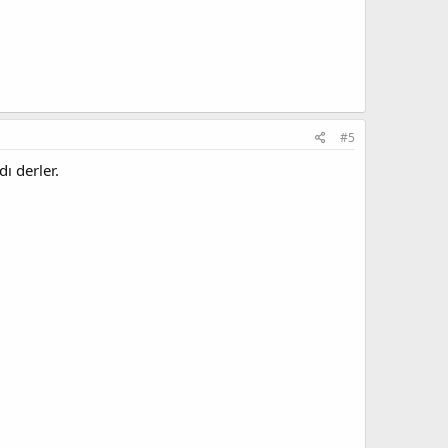
#5
dı derler.