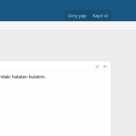
Giriş yap
Kayıt ol
#1
ndaki hataları bulalım.