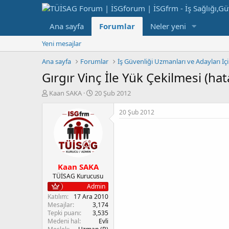
Ana sayfa
Forumlar
Neler yeni
Yeni mesajlar
Ana sayfa
Forumlar
İş Güvenliği Uzmanları ve Adayları İç
Gırgır Vinç İle Yük Çekilmesi (hata
K
B
Kaan SAKA
20 Şub 2012
o
a
n
ş
20 Şub 2012
b
l
u
a
y
n
u
g
b
ı
Kaan SAKA
a
ç
ş
t
TÜİSAG Kurucusu
l
a
Admin
a
r
Katılım
17 Ara 2010
t
i
Mesajlar
3,174
a
h
Tepki puanı
3,535
Medeni hal
Evli
n
i