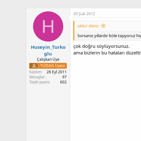
20 Şub 2012
H
okko' Alıntı:
Sorsanız yıllardır böle taşıyoruz hiç
çok doğru söylüyorsunuz.
Huseyin_Turko
ama bizlerin bu hataları düzel
glu
Çalışkan Üye
TÜİSAG Üyesi
Katılım
28 Eyl 2011
Mesajlar
97
Tepki puanı
602