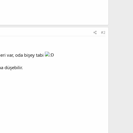
#2
eri var, oda bişey tabi
a düşebilir.