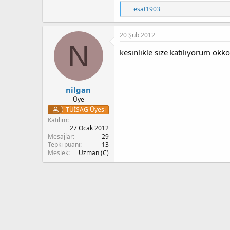
T
esat1903
e
p
k
20 Şub 2012
i
N
l
kesinlikle size katılıyorum okk
e
r
:
nilgan
Üye
TÜİSAG Üyesi
Katılım
27 Ocak 2012
Mesajlar
29
Tepki puanı
13
Meslek
Uzman (C)