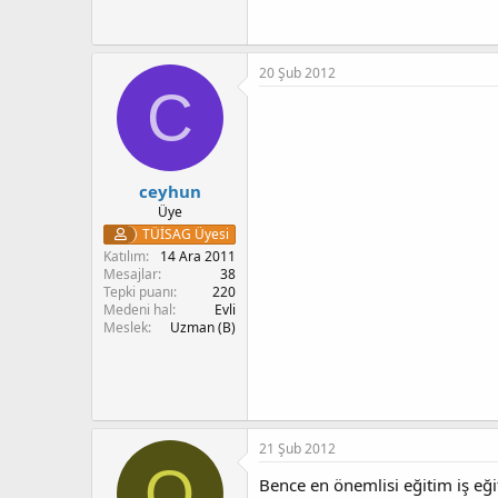
20 Şub 2012
C
ceyhun
Üye
TÜİSAG Üyesi
Katılım
14 Ara 2011
Mesajlar
38
Tepki puanı
220
Medeni hal
Evli
Meslek
Uzman (B)
21 Şub 2012
O
Bence en önemlisi eğitim iş eği