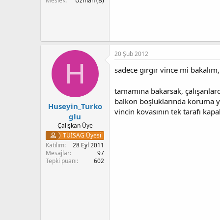
Meslek
Uzman (B)
20 Şub 2012
H
sadece gırgır vince mi bakalı
tamamına bakarsak, çalışanlarda
balkon boşluklarında koruma yo
Huseyin_Turko
vincin kovasının tek tarafı kapa
glu
Çalışkan Üye
TÜİSAG Üyesi
Katılım
28 Eyl 2011
Mesajlar
97
Tepki puanı
602