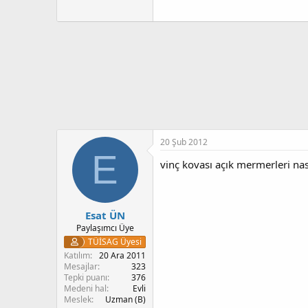
20 Şub 2012
E
vinç kovası açık mermerleri nası
Esat ÜN
Paylaşımcı Üye
TÜİSAG Üyesi
Katılım
20 Ara 2011
Mesajlar
323
Tepki puanı
376
Medeni hal
Evli
Meslek
Uzman (B)