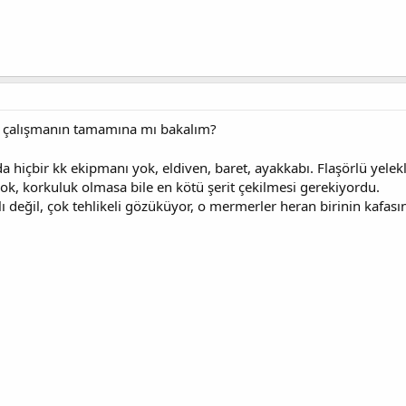
m, çalışmanın tamamına mı bakalım?
 hiçbir kk ekipmanı yok, eldiven, baret, ayakkabı. Flaşörlü yelekl
k, korkuluk olmasa bile en kötü şerit çekilmesi gerekiyordu.
lı değil, çok tehlikeli gözüküyor, o mermerler heran birinin kafasın