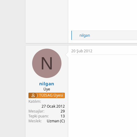
T
nilgan
e
p
k
20 Şub 2012
i
N
l
e
r
:
nilgan
Üye
TÜİSAG Üyesi
Katılım
27 Ocak 2012
Mesajlar
29
Tepki puanı
13
Meslek
Uzman (C)