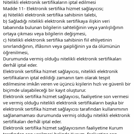
Nitelikli elektronik sertifikaların iptal edilmesi
Madde 11- Elektronik sertifika hizmet sağlayıcısı;
a) Nitelikli elektronik sertifika sahibinin talebi,
b) Sağladığı nitelikli elektronik sertifikaya ilişkin veri
tabanında bulunan bilgilerin sahteliğinin veya yanlışlığının
ortaya çıkması veya bilgilerin değişmesi,
c) Nitelikli elektronik sertifika sahibinin fiil ehliyetinin
sınırlandığının, iflâsının veya gaipliğinin ya da ölümünün
öğrenilmesi,
Durumunda vermiş olduğu nitelikli elektronik sertifikaları
derhâl iptal eder.
Elektronik sertifika hizmet sağlayıcısı, nitelikli elektronik
sertifikaların iptal edildiği zamanın tam olarak tespit
edilmesine imkân veren ve üçüncü kişilerin hızlı ve güvenli bir
biçimde ulaşabileceği bir kayıt oluşturur.
Elektronik sertifika hizmet sağlayıcısı, faaliyetine son vermesi
ve vermiş olduğu nitelikli elektronik sertifikaların başka bir
elektronik sertifika hizmet sağlayıcısı tarafından kullanımının
sağlanamaması durumunda vermiş olduğu nitelikli elektronik
sertifikaları derhâl iptal eder.
Elektronik sertifika hizmet sağlayıcısının faaliyetine Kurum
tarafından son verilmesi halinde Kurum, faaliyetine son