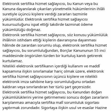
Elektronik sertifika hizmet sağlayıcısı, bu Kanun veya bu
Kanuna dayanılarak çıkarılan yönetmelik hükümlerinin ihlâli
suretiyle üçüncü kişilere verdiği zararları tazminle
yükümlüdür. Elektronik sertifika hizmet sağlayıcısı
kusursuzluğunu ispat ettiği takdirde tazminat ödeme
yükümlülüğü doğmaz.
Elektronik sertifika hizmet sağlayıcısı, söz konusu yükümlülük
ihlâlinin istihdam ettiği kişilerin davranışına dayanması
hâlinde de zarardan sorumlu olup, elektronik sertifika hizmet
sağlayıcısı, bu sorumluluğundan, Borçlar Kanununun 55 inci
maddesinde öngörülen türden bir kurtuluş kanıtı getirerek
kurtulamaz.
Nitelikli elektronik sertifikanın içerdiği kullanım ve maddî
kapsamına ilişkin sınırlamalar hariç olmak üzere, elektronik
sertifika hizmet sağlayıcısının üçüncü kişilere ve nitelikli
elektronik imza sahibine karşı sorumluluğunu ortadan
kaldıran veya sınırlandıran her türlü şart geçersizdir.
Elektronik sertifika hizmet sağlayıcısı, bu Kanundan doğan
yükümlülüklerini yerine getirmemesi sonucu doğan zararların
karşılanması amacıyla sertifika malî sorumluluk sigortası
yaptırmak zorundadır. Sigortaya ilişkin usul ve esaslar Hazine