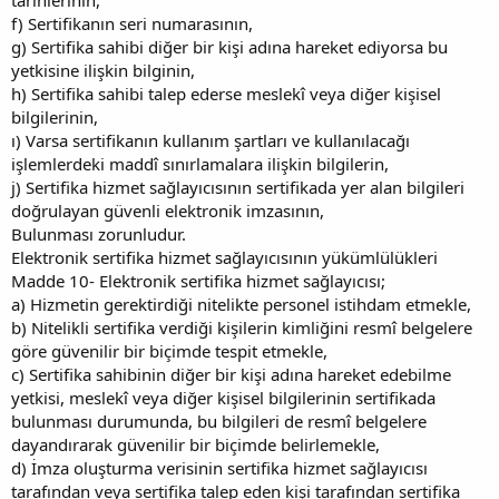
f) Sertifikanın seri numarasının,
g) Sertifika sahibi diğer bir kişi adına hareket ediyorsa bu
yetkisine ilişkin bilginin,
h) Sertifika sahibi talep ederse meslekî veya diğer kişisel
bilgilerinin,
ı) Varsa sertifikanın kullanım şartları ve kullanılacağı
işlemlerdeki maddî sınırlamalara ilişkin bilgilerin,
j) Sertifika hizmet sağlayıcısının sertifikada yer alan bilgileri
doğrulayan güvenli elektronik imzasının,
Bulunması zorunludur.
Elektronik sertifika hizmet sağlayıcısının yükümlülükleri
Madde 10- Elektronik sertifika hizmet sağlayıcısı;
a) Hizmetin gerektirdiği nitelikte personel istihdam etmekle,
b) Nitelikli sertifika verdiği kişilerin kimliğini resmî belgelere
göre güvenilir bir biçimde tespit etmekle,
c) Sertifika sahibinin diğer bir kişi adına hareket edebilme
yetkisi, meslekî veya diğer kişisel bilgilerinin sertifikada
bulunması durumunda, bu bilgileri de resmî belgelere
dayandırarak güvenilir bir biçimde belirlemekle,
d) İmza oluşturma verisinin sertifika hizmet sağlayıcısı
tarafından veya sertifika talep eden kişi tarafından sertifika