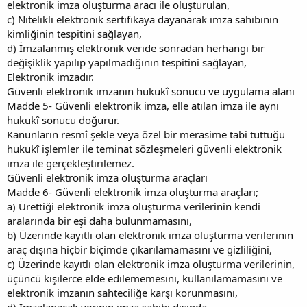
elektronik imza oluşturma aracı ile oluşturulan,
c) Nitelikli elektronik sertifikaya dayanarak imza sahibinin
kimliğinin tespitini sağlayan,
d) İmzalanmış elektronik veride sonradan herhangi bir
değişiklik yapılıp yapılmadığının tespitini sağlayan,
Elektronik imzadır.
Güvenli elektronik imzanın hukukî sonucu ve uygulama alanı
Madde 5- Güvenli elektronik imza, elle atılan imza ile aynı
hukukî sonucu doğurur.
Kanunların resmî şekle veya özel bir merasime tabi tuttuğu
hukukî işlemler ile teminat sözleşmeleri güvenli elektronik
imza ile gerçekleştirilemez.
Güvenli elektronik imza oluşturma araçları
Madde 6- Güvenli elektronik imza oluşturma araçları;
a) Ürettiği elektronik imza oluşturma verilerinin kendi
aralarında bir eşi daha bulunmamasını,
b) Üzerinde kayıtlı olan elektronik imza oluşturma verilerinin
araç dışına hiçbir biçimde çıkarılamamasını ve gizliliğini,
c) Üzerinde kayıtlı olan elektronik imza oluşturma verilerinin,
üçüncü kişilerce elde edilememesini, kullanılamamasını ve
elektronik imzanın sahteciliğe karşı korunmasını,
d) İmzalanacak verinin imza sahibi dışında