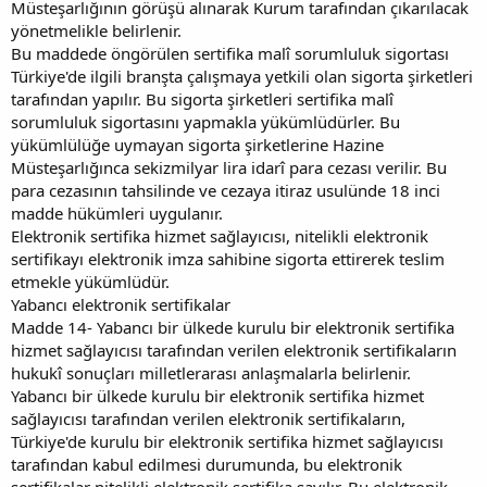
Müsteşarlığının görüşü alınarak Kurum tarafından çıkarılacak
yönetmelikle belirlenir.
Bu maddede öngörülen sertifika malî sorumluluk sigortası
Türkiye'de ilgili branşta çalışmaya yetkili olan sigorta şirketleri
tarafından yapılır. Bu sigorta şirketleri sertifika malî
sorumluluk sigortasını yapmakla yükümlüdürler. Bu
yükümlülüğe uymayan sigorta şirketlerine Hazine
Müsteşarlığınca sekizmilyar lira idarî para cezası verilir. Bu
para cezasının tahsilinde ve cezaya itiraz usulünde 18 inci
madde hükümleri uygulanır.
Elektronik sertifika hizmet sağlayıcısı, nitelikli elektronik
sertifikayı elektronik imza sahibine sigorta ettirerek teslim
etmekle yükümlüdür.
Yabancı elektronik sertifikalar
Madde 14- Yabancı bir ülkede kurulu bir elektronik sertifika
hizmet sağlayıcısı tarafından verilen elektronik sertifikaların
hukukî sonuçları milletlerarası anlaşmalarla belirlenir.
Yabancı bir ülkede kurulu bir elektronik sertifika hizmet
sağlayıcısı tarafından verilen elektronik sertifikaların,
Türkiye'de kurulu bir elektronik sertifika hizmet sağlayıcısı
tarafından kabul edilmesi durumunda, bu elektronik
sertifikalar nitelikli elektronik sertifika sayılır. Bu elektronik