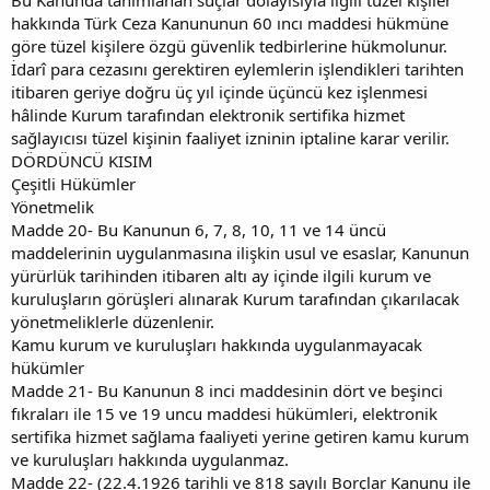
hakkında Türk Ceza Kanununun 60 ıncı maddesi hükmüne
göre tüzel kişilere özgü güvenlik tedbirlerine hükmolunur.
İdarî para cezasını gerektiren eylemlerin işlendikleri tarihten
itibaren geriye doğru üç yıl içinde üçüncü kez işlenmesi
hâlinde Kurum tarafından elektronik sertifika hizmet
sağlayıcısı tüzel kişinin faaliyet izninin iptaline karar verilir.
DÖRDÜNCÜ KISIM
Çeşitli Hükümler
Yönetmelik
Madde 20- Bu Kanunun 6, 7, 8, 10, 11 ve 14 üncü
maddelerinin uygulanmasına ilişkin usul ve esaslar, Kanunun
yürürlük tarihinden itibaren altı ay içinde ilgili kurum ve
kuruluşların görüşleri alınarak Kurum tarafından çıkarılacak
yönetmeliklerle düzenlenir.
Kamu kurum ve kuruluşları hakkında uygulanmayacak
hükümler
Madde 21- Bu Kanunun 8 inci maddesinin dört ve beşinci
fıkraları ile 15 ve 19 uncu maddesi hükümleri, elektronik
sertifika hizmet sağlama faaliyeti yerine getiren kamu kurum
ve kuruluşları hakkında uygulanmaz.
Madde 22- (22.4.1926 tarihli ve 818 sayılı Borçlar Kanunu ile