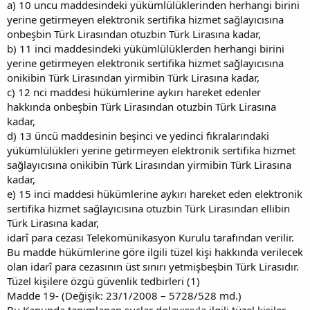
a) 10 uncu maddesindeki yükümlülüklerinden herhangi birini
yerine getirmeyen elektronik sertifika hizmet sağlayıcısına
onbeşbin Türk Lirasından otuzbin Türk Lirasına kadar,
b) 11 inci maddesindeki yükümlülüklerden herhangi birini
yerine getirmeyen elektronik sertifika hizmet sağlayıcısına
onikibin Türk Lirasından yirmibin Türk Lirasına kadar,
c) 12 nci maddesi hükümlerine aykırı hareket edenler
hakkında onbeşbin Türk Lirasından otuzbin Türk Lirasına
kadar,
d) 13 üncü maddesinin beşinci ve yedinci fıkralarındaki
yükümlülükleri yerine getirmeyen elektronik sertifika hizmet
sağlayıcısına onikibin Türk Lirasından yirmibin Türk Lirasına
kadar,
e) 15 inci maddesi hükümlerine aykırı hareket eden elektronik
sertifika hizmet sağlayıcısına otuzbin Türk Lirasından ellibin
Türk Lirasına kadar,
idarî para cezası Telekomünikasyon Kurulu tarafından verilir.
Bu madde hükümlerine göre ilgili tüzel kişi hakkında verilecek
olan idarî para cezasının üst sınırı yetmişbeşbin Türk Lirasıdır.
Tüzel kişilere özgü güvenlik tedbirleri (1)
Madde 19- (Değişik: 23/1/2008 – 5728/528 md.)
Bu Kanunda tanımlanan suçlar dolayısıyla ilgili tüzel kişiler