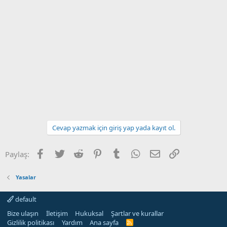
Cevap yazmak için giriş yap yada kayıt ol.
Facebook
Twitter
Reddit
Pinterest
Tumblr
WhatsApp
E-posta
Link
Paylaş:
Yasalar
default
Bize ulaşın
İletişim
Hukuksal
Şartlar ve kurallar
Gizlilik politikası
Yardım
Ana sayfa
R