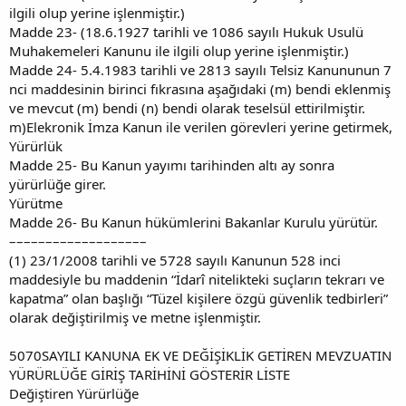
ilgili olup yerine işlenmiştir.)
Madde 23- (18.6.1927 tarihli ve 1086 sayılı Hukuk Usulü
Muhakemeleri Kanunu ile ilgili olup yerine işlenmiştir.)
Madde 24- 5.4.1983 tarihli ve 2813 sayılı Telsiz Kanununun 7
nci maddesinin birinci fıkrasına aşağıdaki (m) bendi eklenmiş
ve mevcut (m) bendi (n) bendi olarak teselsül ettirilmiştir.
m)Elekronik İmza Kanun ile verilen görevleri yerine getirmek,
Yürürlük
Madde 25- Bu Kanun yayımı tarihinden altı ay sonra
yürürlüğe girer.
Yürütme
Madde 26- Bu Kanun hükümlerini Bakanlar Kurulu yürütür.
–––––––––––––––––––
(1) 23/1/2008 tarihli ve 5728 sayılı Kanunun 528 inci
maddesiyle bu maddenin “İdarî nitelikteki suçların tekrarı ve
kapatma” olan başlığı “Tüzel kişilere özgü güvenlik tedbirleri”
olarak değiştirilmiş ve metne işlenmiştir.
5070SAYILI KANUNA EK VE DEĞİŞİKLİK GETİREN MEVZUATIN
YÜRÜRLÜĞE GİRİŞ TARİHİNİ GÖSTERİR LİSTE
Değiştiren Yürürlüğe